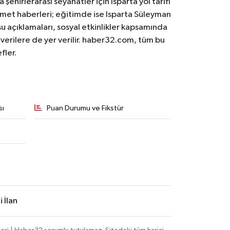
 şehirlerarası seyahatler için Isparta yol tarifi
 hizmet haberleri; eğitimde ise Isparta Süleyman
osu açıklamaları, sosyal etkinlikler kapsamında
n verilere de yer verilir. haber32.com, tüm bu
fler.
sı
Puan Durumu ve Fikstür
 İlan