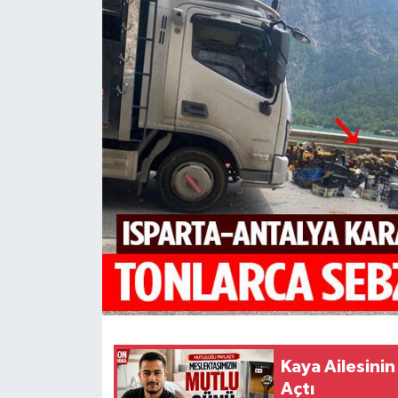
HABERDE İNSAN
İlginç
KÜLTÜR SANAT
MAGAZİN
Oyun
POLİTİKA
RESMİ İLANLAR
SAĞLIK
Kaya Ailesini
Açtı
Spor