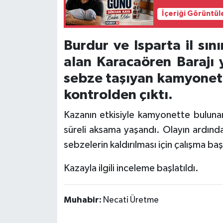
İçeriği Görüntül
Tarihi Yapılarımız
Burdur ve Isparta il sın
Teknoloji
alan Karacaören Barajı
Türkiye
sebze taşıyan kamyonet
kontrolden çıktı.
Yerel
Kazanın etkisiyle kamyonette bulunan
İletişim
süreli aksama yaşandı. Olayın ardında
sebzelerin kaldırılması için çalışma başl
Künye
Kazayla ilgili inceleme başlatıldı.
Muhabir:
Necati Üretme