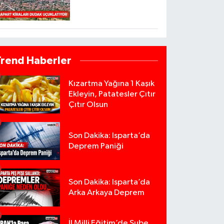
Trend Haberler
Kızartma Yağına 1 Kaşık
Ekleyin, Patatesler Çıtır
Çıtır Olsun
Son Dakika: Isparta’da
Deprem Paniği
Son Dakika: Isparta’da
Arka Arkaya Deprem
İl Milli Eğitim’de Şube