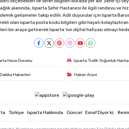
ti seçenekleri ve sefer bilgileri burada yer alır. Şehir içi veya
 Sağlık alanında, Isparta Şehir Hastanesi ile ilgili randevu ve
ademik gelişmeler takip edilir. Adli duyurular için Isparta Bar
ekli olan Isparta posta kodu bilgileri gibi hayatı kolaylaştıra
ileri bir araya getirerek Isparta'nın dijital hafızası olmayı hede
arta Hava Durumu
Isparta Trafik Yoğunluk Harita
Dakika Haberleri
Haber Arşivi
rta
Türkiye
Isparta Hakkında
Güncel
Esnaf Diyor ki;
Resmi