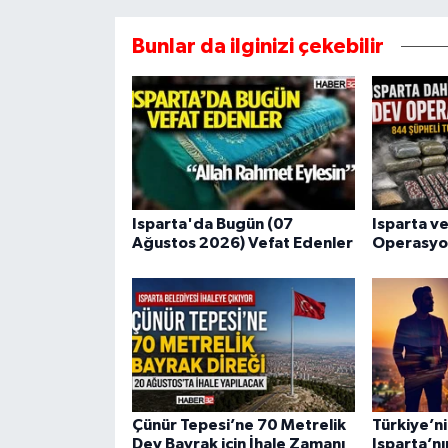
Bunlar da ilginizi çekebilir
Isparta'da Bugün (07
Isparta ve
Ağustos 2026) Vefat Edenler
Operasyo
Çünür Tepesi’ne 70 Metrelik
Türkiye’nin
Dev Bayrak için İhale Zamanı
Isparta’nı