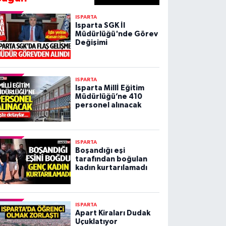
ISPARTA
Isparta SGK İl
Müdürlüğü'nde Görev
Değişimi
ISPARTA
Isparta Millİ Eğitim
Müdürlüğü’ne 410
personel alınacak
ISPARTA
Boşandığı eşi
tarafından boğulan
kadın kurtarılamadı
ISPARTA
Apart Kiraları Dudak
Uçuklatıyor