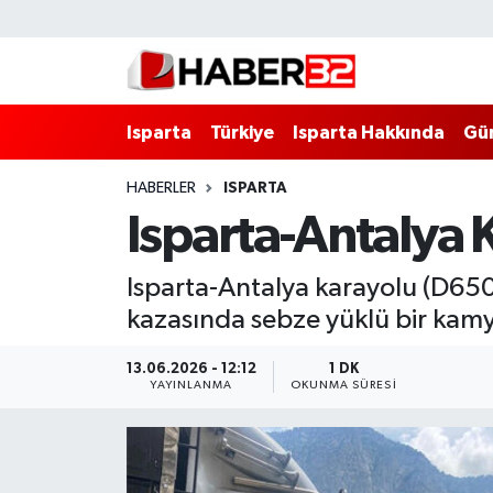
Isparta
Isparta Nöbetçi Eczaneler
Isparta
Türkiye
Isparta Hakkında
Gü
Isparta Hakkında
Isparta Hava Durumu
HABERLER
ISPARTA
Esnaf Diyor ki;
Isparta Trafik Yoğunluk Haritası
Isparta-Antalya 
ASAYİŞ
Süper Lig Puan Durumu ve Fikstür
Isparta-Antalya karayolu (D65
BİLİM VE TEKNOLOJİ
Tüm Manşetler
kazasında sebze yüklü bir kamy
EĞİTİM
Son Dakika Haberleri
13.06.2026 - 12:12
1 DK
YAYINLANMA
OKUNMA SÜRESI
GENEL
Haber Arşivi
Güncel