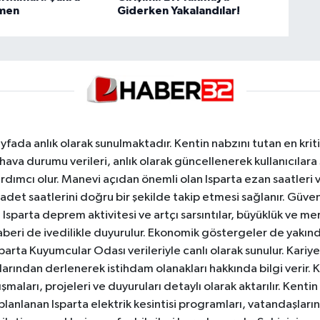
men
Giderken Yakalandılar!
yfada anlık olarak sunulmaktadır. Kentin nabzını tutan en kriti
va durumu verileri, anlık olarak güncellenerek kullanıcılara
dımcı olur. Manevi açıdan önemli olan Isparta ezan saatleri ve
badet saatlerini doğru bir şekilde takip etmesi sağlanır. Güven
sparta deprem aktivitesi ve artçı sarsıntılar, büyüklük ve merk
aberi de ivedilikle duyurulur. Ekonomik göstergeler de yakınd
 Isparta Kuyumcular Odası verileriyle canlı olarak sunulur. Kariy
anlarından derlenerek istihdam olanakları hakkında bilgi verir
aları, projeleri ve duyuruları detaylı olarak aktarılır. Kentin tü
 planlanan Isparta elektrik kesintisi programları, vatandaşların