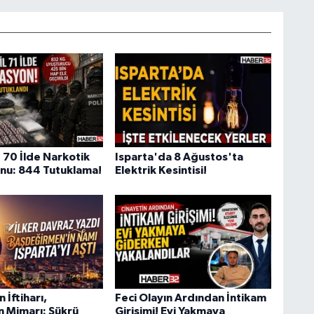
 70 İlde Narkotik
Isparta'da 8 Ağustos'ta
nu: 844 Tutuklama!
Elektrik Kesintisi!
 İftiharı,
Feci Olayın Ardından İntikam
n Mimarı: Şükrü
Girişimi! Evi Yakmaya