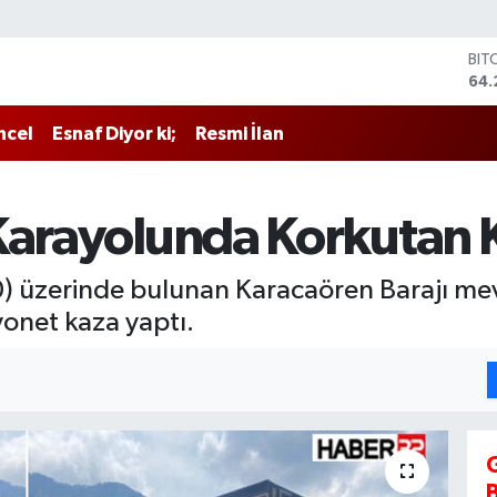
BIT
64.
DO
47,
ncel
Esnaf Diyor ki;
Resmi İlan
EU
55,
STE
64,
Karayolunda Korkutan 
GRA
651
BİS
0) üzerinde bulunan Karacaören Barajı me
13.
onet kaza yaptı.