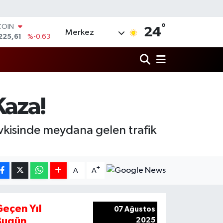
°
COIN
24
Merkez
225,61
%-0.63
LAR
7143
%0.16
RO
0317
%-0.02
RLİN
2463
%0.07
Kaza!
M ALTIN
0.40
%0.45
T100
vkisinde meydana gelen trafik
799
%70
-
+
A
A
Geçen Yıl
07 Ağustos
Bugün
2025