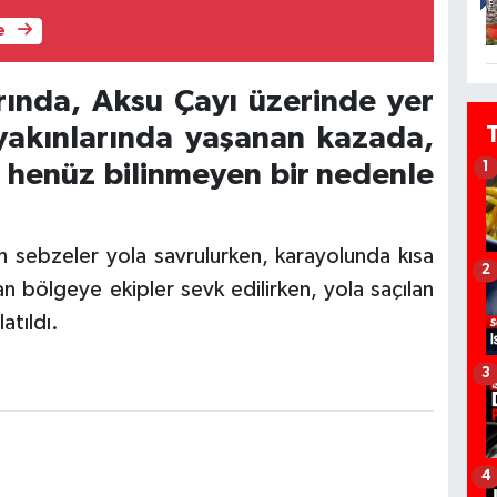
e
ırında, Aksu Çayı üzerinde yer
 yakınlarında yaşanan kazada,
 henüz bilinmeyen bir nedenle
1
 sebzeler yola savrulurken, karayolunda kısa
2
n bölgeye ekipler sevk edilirken, yola saçılan
atıldı.
3
4