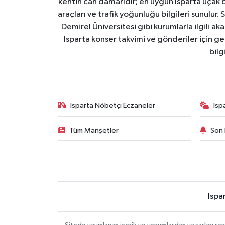
kentin can damarıdır; en uygun Isparta uçak bile
araçları ve trafik yoğunluğu bilgileri sunulur.
Demirel Üniversitesi gibi kurumlarla ilgili ak
Isparta konser takvimi ve gönderiler için ger
bilg
Isparta Nöbetçi Eczaneler
Isp
Tüm Manşetler
Son 
Ispa