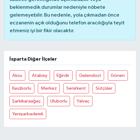
beklenmedik durumlar nedeniyle nöbete
gelemeyebilir. Bu nedenle, yola çıkmadan önce
eczanenin açık olduğunu telefon aracılığıyla teyit
etmeniz iyi bir fikir olacaktır.
İsparta Diğer İlçeler
Aksu
Atabey
Eğirdir
Gelendost
Gönen
Keçiborlu
Merkez
Senirkent
Sütçüler
Şarkikaraağaç
Uluborlu
Yalvaç
Yenişarbademli