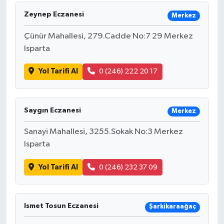
Zeynep Eczanesi
Merkez
HABERDE İNSAN
Çünür Mahallesi, 279.Cadde No:7 29 Merkez
İlginç
Isparta
KÜLTÜR SANAT
Yol Tarifi Al
0 (246) 222 20 17
MAGAZİN
Saygın Eczanesi
Merkez
Oyun
Sanayi Mahallesi, 3255.Sokak No:3 Merkez
Isparta
POLİTİKA
Yol Tarifi Al
0 (246) 232 37 09
RESMİ İLANLAR
SAĞLIK
Ismet Tosun Eczanesi
Şarkikaraağaç
Spor