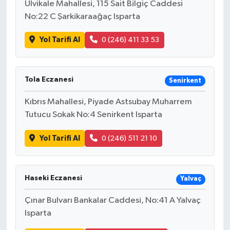
Ulvikale Mahallesi, 115 Sait Bilgiç Caddesi
No:22 C Şarkikaraağaç Isparta
Tarihi Yapılarımız
Yol Tarifi Al
0 (246) 411 33 53
Teknoloji
Türkiye
Tola Eczanesi
Senirkent
Kıbrıs Mahallesi, Piyade Astsubay Muharrem
Yerel
Tutucu Sokak No:4 Senirkent Isparta
İletişim
Yol Tarifi Al
0 (246) 511 21 10
Künye
Haseki Eczanesi
Yalvaç
Çınar Bulvarı Bankalar Caddesi, No:41 A Yalvaç
Isparta