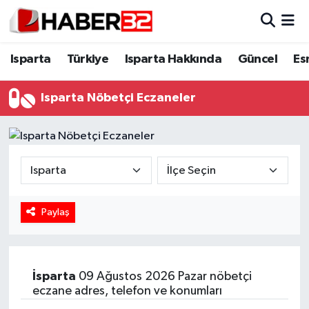
Isparta
Isparta Nöbetçi Eczaneler
Isparta
Türkiye
Isparta Hakkında
Güncel
Es
Isparta Hakkında
Isparta Hava Durumu
Isparta Nöbetçi Eczaneler
Esnaf Diyor ki;
Isparta Trafik Yoğunluk Haritası
ASAYİŞ
Süper Lig Puan Durumu ve Fikstür
BİLİM VE TEKNOLOJİ
Tüm Manşetler
Paylaş
EĞİTİM
Son Dakika Haberleri
GENEL
Haber Arşivi
İsparta
09 Ağustos 2026 Pazar nöbetçi
eczane adres, telefon ve konumları
Güncel