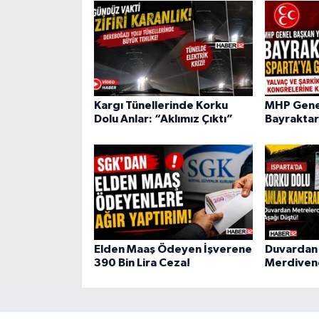
Kargı Tünellerinde Korku
MHP Genel
Dolu Anlar: “Aklımız Çıktı”
Bayraktar
Elden Maaş Ödeyen İşverene
Duvardan 
390 Bin Lira Ceza!
Merdivene