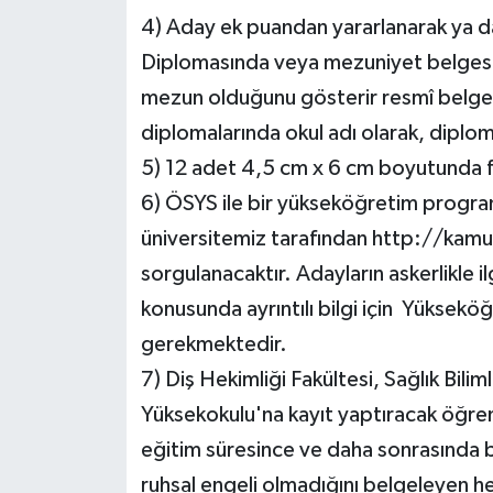
4) Aday ek puandan yararlanarak ya da 
Diplomasında veya mezuniyet belgesin
mezun olduğunu gösterir resmî belg
diplomalarında okul adı olarak, diplo
5) 12 adet 4,5 cm x 6 cm boyutunda 
6) ÖSYS ile bir yükseköğretim program
üniversitemiz tarafından http://kamu
sorgulanacaktır. Adayların askerlikle ilg
konusunda ayrıntılı bilgi için Yüksek
gerekmektedir.
7) Diş Hekimliği Fakültesi, Sağlık Bilim
Yüksekokulu'na kayıt yaptıracak öğren
eğitim süresince ve daha sonrasında b
ruhsal engeli olmadığını belgeleyen h