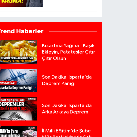
Trend Haberler
Kızartma Yağına 1 Kaşık
Ekleyin, Patatesler Çıtır
Çıtır Olsun
Son Dakika: Isparta’da
Deprem Paniği
Son Dakika: Isparta’da
Arka Arkaya Deprem
İl Milli Eğitim’de Şube