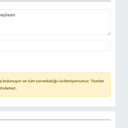
ş bulunuyor ve tüm sorumluluğu üstleniyorsunuz. Yazılan
utulamaz.