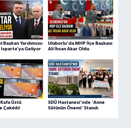
 Başkan Yardımcısı
Uluborlu'da MHP İlçe Başkanı
 Isparta’ya Geliyor
Ali İhsan Akar Oldu
Kafa Üstü
SDÜ Hastanesi'nde 'Anne
 Çakıldı!
Sütünün Önemi' Standı