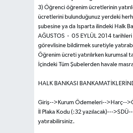
3) Öğrenci öğrenim ücretlerinin yatır
Tarihi Yapılarımız
ücretlerini bulunduğunuz yerdeki herh
şubesine ya da Isparta ilindeki Halk B
Teknoloji
AĞUSTOS - 05 EYLÜL 2014 tarihleri 
Türkiye
görevlisine bildirmek suretiyle yatırabil
Öğrenim ücreti yatırılırken kurumsal ta
Yerel
İçindeki Tüm Şubelerden havale masra
İletişim
HALK BANKASI BANKAMATİKLERİ
Künye
Giriş-->Kurum Ödemeleri-->Harç-->
İl Plaka Kodu (:32 yazılacak)--->SDÜ
yatırabilirsiniz.