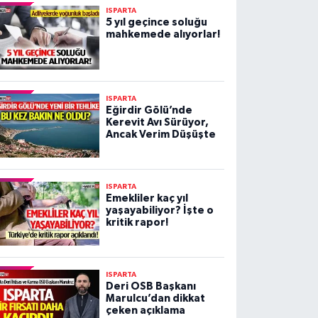
ISPARTA
5 yıl geçince soluğu
mahkemede alıyorlar!
ISPARTA
Eğirdir Gölü’nde
Kerevit Avı Sürüyor,
Ancak Verim Düşüşte
ISPARTA
Emekliler kaç yıl
yaşayabiliyor? İşte o
kritik rapor!
ISPARTA
Deri OSB Başkanı
Marulcu’dan dikkat
çeken açıklama