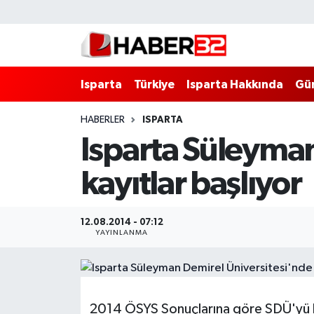
Isparta
Isparta Nöbetçi Eczaneler
Isparta
Türkiye
Isparta Hakkında
Gü
Isparta Hakkında
Isparta Hava Durumu
HABERLER
ISPARTA
Esnaf Diyor ki;
Isparta Trafik Yoğunluk Haritası
Isparta Süleyman
ASAYİŞ
Süper Lig Puan Durumu ve Fikstür
kayıtlar başlıyor
BİLİM VE TEKNOLOJİ
Tüm Manşetler
12.08.2014 - 07:12
EĞİTİM
Son Dakika Haberleri
YAYINLANMA
GENEL
Haber Arşivi
Güncel
2014 ÖSYS Sonuçlarına göre SDÜ'yü ka