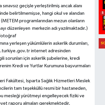
sınavsız geçişle yerleştirilmiş ancak alanı
de belirtilmemişse, hangi okul ve alandan
5
e (METEM programlarından mezun olanların
mayı düzenleyen merkezin adı yazılmaktadır.)
fotoğraf
ına yerleşen yükümlülerin askerlik durumları,
S
.turkiye.gov.tr internet adresinden
ili sorunları için askerlik şubelerine, kredi
öğrenim Kredi ve Yurtlar Kurumuna başvurmaları
leri Fakültesi, Isparta Sağlık Hizmetleri Meslek
cilerin tam teşekküllü resmi bir hastaneden,
u mesleği yürütmeyi engelleyecek fiziki ve
eyet raporu almaları gerekmektedir.