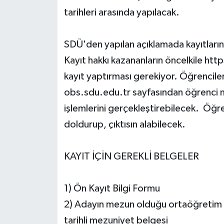
tarihleri arasında yapılacak.
HABERDE İNSAN
İlginç
SDÜ'den yapılan açıklamada kayıtların 1-
Kayıt hakkı kazananların öncelkile htt
KÜLTÜR SANAT
kayıt yaptırması gerekiyor. Öğrencile
obs.sdu.edu.tr sayfasından öğrenci num
MAGAZİN
işlemlerini gerçekleştirebilecek. Öğr
Oyun
doldurup, çıktısın alabilecek.
POLİTİKA
KAYIT İÇİN GEREKLİ BELGELER
RESMİ İLANLAR
1) Ön Kayıt Bilgi Formu
SAĞLIK
2) Adayın mezun olduğu ortaöğretim k
tarihli mezuniyet belgesi
Spor