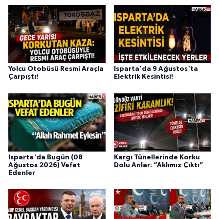
Yolcu Otobüsü Resmi Araçla
Isparta'da 9 Ağustos'ta
Çarpıştı!
Elektrik Kesintisi!
Isparta'da Bugün (08
Kargı Tünellerinde Korku
Ağustos 2026) Vefat
Dolu Anlar: “Aklımız Çıktı”
Edenler