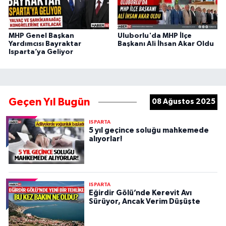
MHP Genel Başkan
Uluborlu'da MHP İlçe
Yardımcısı Bayraktar
Başkanı Ali İhsan Akar Oldu
Isparta’ya Geliyor
Geçen Yıl Bugün
08 Ağustos 2025
ISPARTA
5 yıl geçince soluğu mahkemede
alıyorlar!
ISPARTA
Eğirdir Gölü’nde Kerevit Avı
Sürüyor, Ancak Verim Düşüşte