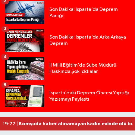
2
Son Dakika: Isparta’da Deprem
Paniği
3
Son Dakika: Isparta’da Arka Arkaya
Deprem
4
İl Milli Eğitim’de Şube Müdürü
Hakkında Şok İddialar
5
Yığılca'da kardeşler arasındaki silahlı kavgada 
13:00 |
Isparta’daki Deprem Öncesi Yaptığı
Yazışmayı Paylaştı
Tur teknesi çalışanlarının birbirine girdiği kavga
12:48 |
MOTOSİKLETLE ÇARPIŞAN OTOMOBİL GÜL HEYKE
02:26 |
Alzheimer Hastası Adamdan Saatlerdir Haber A
20:12 |
Komşuda haber alınamayan kadın evinde ölü bu
19:22 |