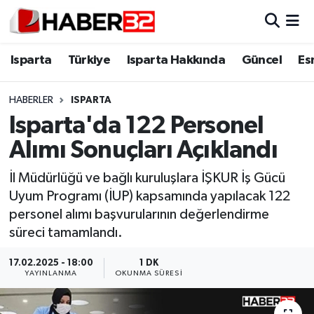
Isparta
Isparta Nöbetçi Eczaneler
Isparta
Türkiye
Isparta Hakkında
Güncel
Es
Isparta Hakkında
Isparta Hava Durumu
HABERLER
ISPARTA
Isparta'da 122 Personel
Esnaf Diyor ki;
Isparta Trafik Yoğunluk Haritası
Alımı Sonuçları Açıklandı
ASAYİŞ
Süper Lig Puan Durumu ve Fikstür
İl Müdürlüğü ve bağlı kuruluşlara İŞKUR İş Gücü
Uyum Programı (İUP) kapsamında yapılacak 122
BİLİM VE TEKNOLOJİ
Tüm Manşetler
personel alımı başvurularının değerlendirme
süreci tamamlandı.
EĞİTİM
Son Dakika Haberleri
17.02.2025 - 18:00
1 DK
GENEL
Haber Arşivi
YAYINLANMA
OKUNMA SÜRESI
Güncel