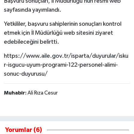
Başvuru sonuçları, İl Müdürlüğü’nün resmi web
sayfasında yayımlandı.
Tarihi Yapılarımız
Yetkililer, başvuru sahiplerinin sonuçları kontrol
Teknoloji
etmek için İl Müdürlüğü web sitesini ziyaret
edebileceğini belirtti.
Türkiye
https://www.aile.gov.tr/isparta/duyurular/isku
Yerel
r-isgucu-uyum-programi-122-personel-alimi-
sonuc-duyurusu/
İletişim
Künye
Muhabir:
Ali Rıza Cesur
Yorumlar (6)