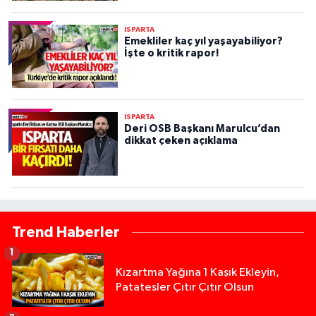
ISPARTA
Emekliler kaç yıl yaşayabiliyor?
İşte o kritik rapor!
ISPARTA
Deri OSB Başkanı Marulcu’dan
dikkat çeken açıklama
Trend Haberler
1
Kızartma Yağına 1 Kaşık Ekleyin,
Patatesler Çıtır Çıtır Olsun