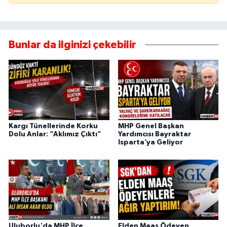
Bunlar da ilginizi çekebilir
Kargı Tünellerinde Korku
MHP Genel Başkan
Dolu Anlar: “Aklımız Çıktı”
Yardımcısı Bayraktar
Isparta’ya Geliyor
Uluborlu'da MHP İlçe
Elden Maaş Ödeyen