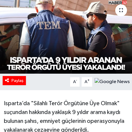
HABERDE İNSAN
İlginç
KÜLTÜR SANAT
MAGAZİN
Oyun
Paylaş
-
+
A
A
POLİTİKA
RESMİ İLANLAR
Isparta’da "Silahlı Terör Örgütüne Üye Olmak"
suçundan hakkında yaklaşık 9 yıldır arama kaydı
SAĞLIK
bulunan şahıs, emniyet güçlerinin operasyonuyla
yakalanarak cezaevine gönderildi.
Spor