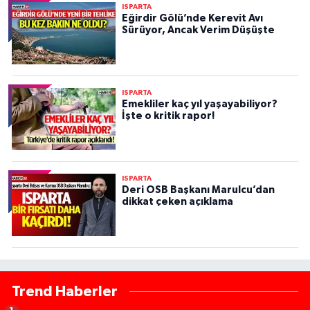
ISPARTA
Eğirdir Gölü’nde Kerevit Avı
Sürüyor, Ancak Verim Düşüşte
ISPARTA
Emekliler kaç yıl yaşayabiliyor?
İşte o kritik rapor!
ISPARTA
Deri OSB Başkanı Marulcu’dan
dikkat çeken açıklama
Trend Haberler