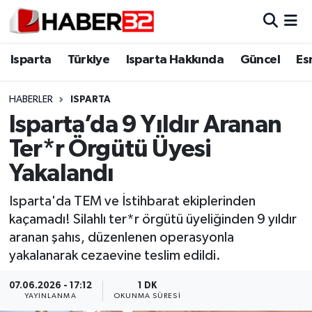
Isparta
Isparta Nöbetçi Eczaneler
Isparta
Türkiye
Isparta Hakkında
Güncel
Es
Isparta Hakkında
Isparta Hava Durumu
HABERLER
ISPARTA
Isparta’da 9 Yıldır Aranan
Esnaf Diyor ki;
Isparta Trafik Yoğunluk Haritası
Ter*r Örgütü Üyesi
ASAYİŞ
Süper Lig Puan Durumu ve Fikstür
Yakalandı
BİLİM VE TEKNOLOJİ
Tüm Manşetler
Isparta'da TEM ve İstihbarat ekiplerinden
kaçamadı! Silahlı ter*r örgütü üyeliğinden 9 yıldır
EĞİTİM
Son Dakika Haberleri
aranan şahıs, düzenlenen operasyonla
yakalanarak cezaevine teslim edildi.
GENEL
Haber Arşivi
07.06.2026 - 17:12
1 DK
YAYINLANMA
OKUNMA SÜRESI
Güncel