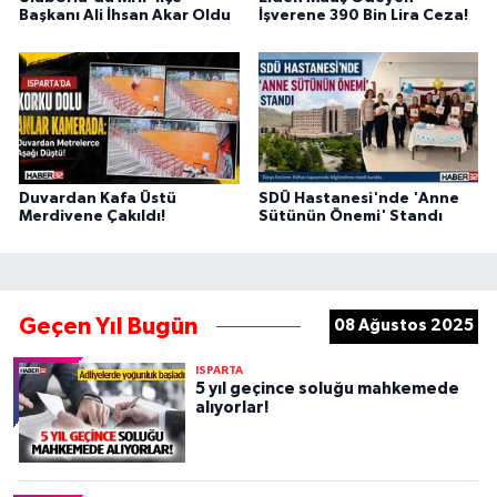
Başkanı Ali İhsan Akar Oldu
İşverene 390 Bin Lira Ceza!
Duvardan Kafa Üstü
SDÜ Hastanesi'nde 'Anne
Merdivene Çakıldı!
Sütünün Önemi' Standı
Geçen Yıl Bugün
08 Ağustos 2025
ISPARTA
5 yıl geçince soluğu mahkemede
alıyorlar!