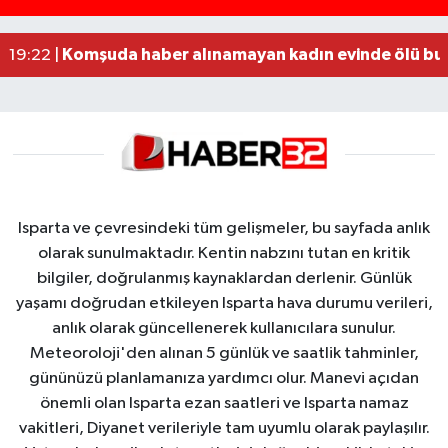
MOTOSİKLETLE ÇARPIŞAN OTOMOBİL GÜL HEYKE
02:26 |
Alzheimer Hastası Adamdan Saatlerdir Haber A
20:12 |
Komşuda haber alınamayan kadın evinde ölü bu
19:22 |
Isparta ve çevresindeki tüm gelişmeler, bu sayfada anlık
olarak sunulmaktadır. Kentin nabzını tutan en kritik
bilgiler, doğrulanmış kaynaklardan derlenir. Günlük
yaşamı doğrudan etkileyen Isparta hava durumu verileri,
anlık olarak güncellenerek kullanıcılara sunulur.
Meteoroloji'den alınan 5 günlük ve saatlik tahminler,
gününüzü planlamanıza yardımcı olur. Manevi açıdan
önemli olan Isparta ezan saatleri ve Isparta namaz
vakitleri, Diyanet verileriyle tam uyumlu olarak paylaşılır.