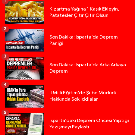
1
Kızartma Yağına 1 Kaşık Ekleyin,
Patatesler Çıtır Çıtır Olsun
2
Son Dakika: Isparta’da Deprem
Paniği
3
Son Dakika: Isparta’da Arka Arkaya
Deprem
4
İl Milli Eğitim’de Şube Müdürü
Hakkında Şok İddialar
5
Yığılca'da kardeşler arasındaki silahlı kavgada 
13:00 |
Isparta’daki Deprem Öncesi Yaptığı
Yazışmayı Paylaştı
Tur teknesi çalışanlarının birbirine girdiği kavga
12:48 |