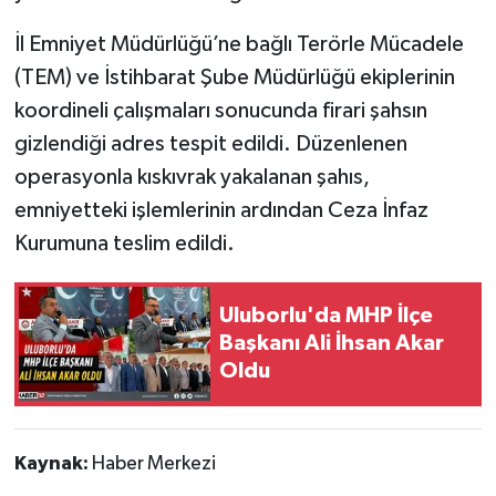
İl Emniyet Müdürlüğü’ne bağlı Terörle Mücadele
Tarihi Yapılarımız
(TEM) ve İstihbarat Şube Müdürlüğü ekiplerinin
Teknoloji
koordineli çalışmaları sonucunda firari şahsın
gizlendiği adres tespit edildi. Düzenlenen
Türkiye
operasyonla kıskıvrak yakalanan şahıs,
emniyetteki işlemlerinin ardından Ceza İnfaz
Yerel
Kurumuna teslim edildi.
İletişim
Uluborlu'da MHP İlçe
Künye
Başkanı Ali İhsan Akar
Oldu
Kaynak:
Haber Merkezi