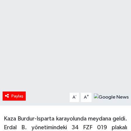
HABERDE İNSAN
İlginç
KÜLTÜR SANAT
MAGAZİN
Oyun
POLİTİKA
Paylaş
-
+
A
A
RESMİ İLANLAR
SAĞLIK
Kaza Burdur-Isparta karayolunda meydana geldi.
Erdal B. yönetimindeki 34 FZF 019 plakalı
Spor