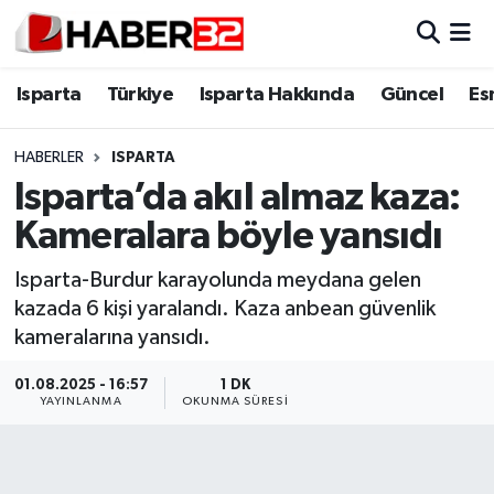
Isparta
Isparta Nöbetçi Eczaneler
Isparta
Türkiye
Isparta Hakkında
Güncel
Es
Isparta Hakkında
Isparta Hava Durumu
HABERLER
ISPARTA
Isparta’da akıl almaz kaza:
Esnaf Diyor ki;
Isparta Trafik Yoğunluk Haritası
Kameralara böyle yansıdı
ASAYİŞ
Süper Lig Puan Durumu ve Fikstür
Isparta-Burdur karayolunda meydana gelen
kazada 6 kişi yaralandı. Kaza anbean güvenlik
BİLİM VE TEKNOLOJİ
Tüm Manşetler
kameralarına yansıdı.
EĞİTİM
Son Dakika Haberleri
01.08.2025 - 16:57
1 DK
YAYINLANMA
OKUNMA SÜRESI
GENEL
Haber Arşivi
Güncel