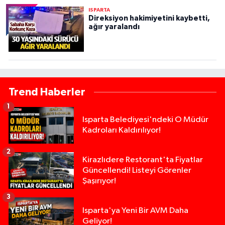
ISPARTA
Direksiyon hakimiyetini kaybetti,
ağır yaralandı
Trend Haberler
1
Isparta Belediyesi'ndeki O Müdür
Kadroları Kaldırılıyor!
2
Kirazlıdere Restorant'ta Fiyatlar
Güncellendi! Listeyi Görenler
Şaşırıyor!
3
Isparta'ya Yeni Bir AVM Daha
Geliyor!