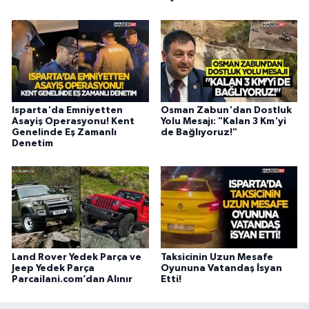
Isparta'da Emniyetten
Osman Zabun'dan Dostluk
Asayiş Operasyonu! Kent
Yolu Mesajı: "Kalan 3 Km'yi
Genelinde Eş Zamanlı
de Bağlıyoruz!"
Denetim
Land Rover Yedek Parça ve
Taksicinin Uzun Mesafe
Jeep Yedek Parça
Oyununa Vatandaş İsyan
Parcailani.com’dan Alınır
Etti!