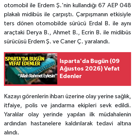
otomobil ile Erdem Ş.'nin kullandığı 67 AEP 048
plakalı midibüs ile çarpıştı. Çarpışmanın etkisiyle
Tarihi Yapılarımız
ters dönen otomobilde sürücü Erdal B. ile aynı
Teknoloji
araçtaki Derya B., Ahmet B., Ecrin B. ile midibüs
sürücüsü Erdem Ş. ve Caner Ç. yaralandı.
Türkiye
Yerel
Isparta'da Bugün (09
Ağustos 2026) Vefat
İletişim
Edenler
Künye
Kazayı görenlerin ihbarı üzerine olay yerine sağlık,
itfaiye, polis ve jandarma ekipleri sevk edildi.
Yaralılar olay yerinde yapılan ilk müdahalenin
ardından hastanelere kaldırılarak tedavi altına
alındı.