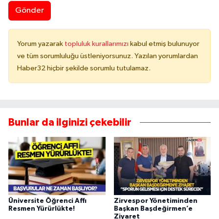
Gönder
Yorum yazarak
topluluk kurallarımızı
kabul etmiş bulunuyor
ve tüm sorumluluğu üstleniyorsunuz. Yazılan yorumlardan
Haber32 hiçbir şekilde sorumlu tutulamaz.
Bunlar da ilginizi çekebilir
Üniversite Öğrenci Affı
Zirvespor Yönetiminden
Resmen Yürürlükte!
Başkan Başdeğirmen’e
Ziyaret