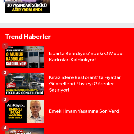
Trend Haberler
1
Isparta Belediyesi'ndeki O Müdür
Kadroları Kaldırılıyor!
2
Kirazlıdere Restorant'ta Fiyatlar
Güncellendi! Listeyi Görenler
Şaşırıyor!
3
Emekli İmam Yaşamına Son Verdi
4