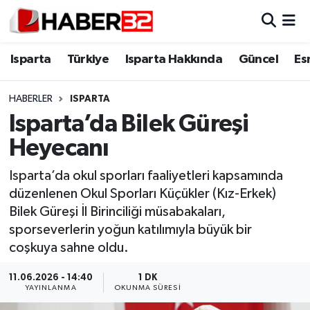
Isparta
Isparta Nöbetçi Eczaneler
Isparta
Türkiye
Isparta Hakkında
Güncel
Es
Isparta Hakkında
Isparta Hava Durumu
HABERLER
ISPARTA
Isparta’da Bilek Güreşi
Esnaf Diyor ki;
Isparta Trafik Yoğunluk Haritası
Heyecanı
ASAYİŞ
Süper Lig Puan Durumu ve Fikstür
Isparta’da okul sporları faaliyetleri kapsamında
düzenlenen Okul Sporları Küçükler (Kız-Erkek)
BİLİM VE TEKNOLOJİ
Tüm Manşetler
Bilek Güreşi İl Birinciliği müsabakaları,
sporseverlerin yoğun katılımıyla büyük bir
EĞİTİM
Son Dakika Haberleri
coşkuya sahne oldu.
GENEL
Haber Arşivi
11.06.2026 - 14:40
1 DK
YAYINLANMA
OKUNMA SÜRESI
Güncel