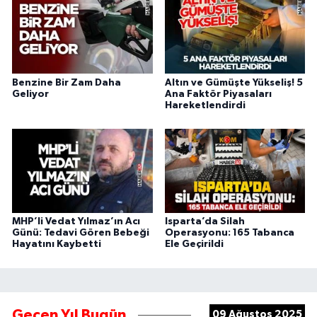
Benzine Bir Zam Daha
Altın ve Gümüşte Yükseliş! 5
Geliyor
Ana Faktör Piyasaları
Hareketlendirdi
MHP’li Vedat Yılmaz’ın Acı
Isparta’da Silah
Günü: Tedavi Gören Bebeği
Operasyonu: 165 Tabanca
Hayatını Kaybetti
Ele Geçirildi
Geçen Yıl Bugün
09 Ağustos 2025