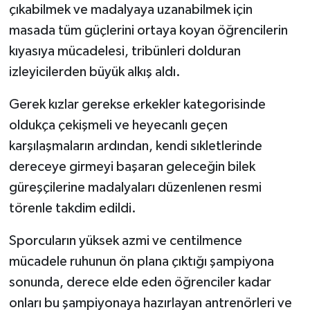
çıkabilmek ve madalyaya uzanabilmek için
masada tüm güçlerini ortaya koyan öğrencilerin
Tarihi Yapılarımız
kıyasıya mücadelesi, tribünleri dolduran
Teknoloji
izleyicilerden büyük alkış aldı.
Türkiye
Gerek kızlar gerekse erkekler kategorisinde
oldukça çekişmeli ve heyecanlı geçen
Yerel
karşılaşmaların ardından, kendi sıkletlerinde
dereceye girmeyi başaran geleceğin bilek
İletişim
güreşçilerine madalyaları düzenlenen resmi
törenle takdim edildi.
Künye
Sporcuların yüksek azmi ve centilmence
mücadele ruhunun ön plana çıktığı şampiyona
sonunda, derece elde eden öğrenciler kadar
onları bu şampiyonaya hazırlayan antrenörleri ve