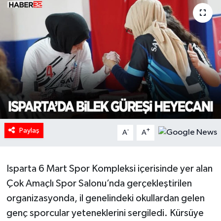
HABERDE İNSAN
İlginç
KÜLTÜR SANAT
MAGAZİN
Oyun
Paylaş
-
+
A
A
POLİTİKA
Isparta 6 Mart Spor Kompleksi içerisinde yer alan
RESMİ İLANLAR
Çok Amaçlı Spor Salonu’nda gerçekleştirilen
SAĞLIK
organizasyonda, il genelindeki okullardan gelen
genç sporcular yeteneklerini sergiledi. Kürsüye
Spor