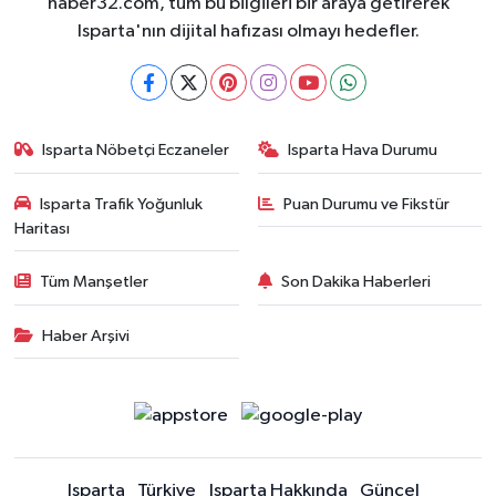
haber32.com, tüm bu bilgileri bir araya getirerek
Isparta'nın dijital hafızası olmayı hedefler.
Isparta Nöbetçi Eczaneler
Isparta Hava Durumu
Isparta Trafik Yoğunluk
Puan Durumu ve Fikstür
Haritası
Tüm Manşetler
Son Dakika Haberleri
Haber Arşivi
Isparta
Türkiye
Isparta Hakkında
Güncel