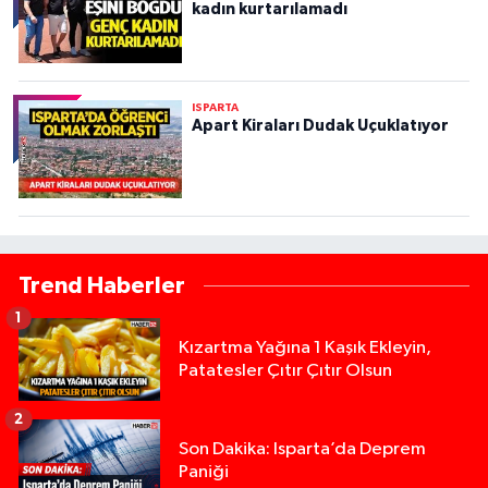
kadın kurtarılamadı
ISPARTA
Apart Kiraları Dudak Uçuklatıyor
Trend Haberler
1
Kızartma Yağına 1 Kaşık Ekleyin,
Patatesler Çıtır Çıtır Olsun
2
Son Dakika: Isparta’da Deprem
Paniği