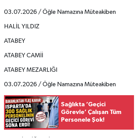
03.07.2026 / Öğle Namazına Müteakiben
Tarihi Yapılarımız
HALİL YILDIZ
Teknoloji
ATABEY
Türkiye
ATABEY CAMİİ
Yerel
ATABEY MEZARLIĞI
İletişim
03.07.2026 / Öğle Namazına Müteakiben
Künye
Sağlıkta ‘Geçici
Görevle’ Çalışan Tüm
Personele Şok!