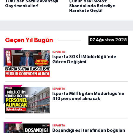
TOKİ'den Satılık Avantajlı
Çünür'deki Moloz
Gayrimenkuller!
Skandalında Belediye
Harekete Geçti!
Geçen Yıl Bugün
07 Ağustos 2025
ISPARTA
Isparta SGK İl Müdürlüğü'nde
Görev Değişimi
ISPARTA
Isparta Millİ Eğitim Müdürlüğü’ne
410 personel alınacak
ISPARTA
Boşandığı eşi tarafından boğulan