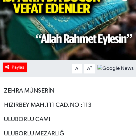
HABERDE İNSAN
İlginç
KÜLTÜR SANAT
MAGAZİN
Paylaş
-
+
A
A
Oyun
POLİTİKA
ZEHRA MÜNSERİN
RESMİ İLANLAR
HIZIRBEY MAH.111 CAD.NO :113
ULUBORLU CAMİİ
SAĞLIK
ULUBORLU MEZARLIĞ
Spor