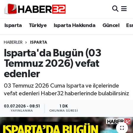
Isparta
Isparta Nöbetçi Eczaneler
Isparta
Türkiye
Isparta Hakkında
Güncel
Es
Isparta Hakkında
Isparta Hava Durumu
HABERLER
ISPARTA
Isparta'da Bugün (03
Esnaf Diyor ki;
Isparta Trafik Yoğunluk Haritası
Temmuz 2026) vefat
ASAYİŞ
Süper Lig Puan Durumu ve Fikstür
edenler
BİLİM VE TEKNOLOJİ
Tüm Manşetler
03 Temmuz 2026 Cuma Isparta ve ilçelerinde
vefat edenleri Haber32 haberlerinde bulabilirsiniz
EĞİTİM
Son Dakika Haberleri
03.07.2026 - 08:51
1 DK
YAYINLANMA
OKUNMA SÜRESI
GENEL
Haber Arşivi
Güncel