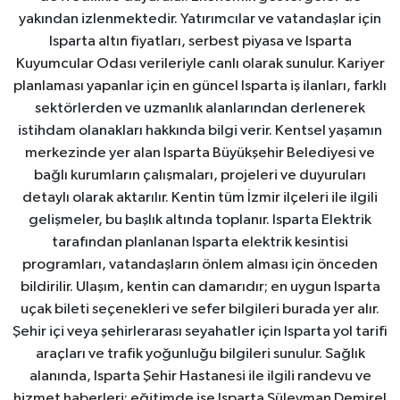
yakından izlenmektedir. Yatırımcılar ve vatandaşlar için
Isparta altın fiyatları, serbest piyasa ve Isparta
Kuyumcular Odası verileriyle canlı olarak sunulur. Kariyer
planlaması yapanlar için en güncel Isparta iş ilanları, farklı
sektörlerden ve uzmanlık alanlarından derlenerek
istihdam olanakları hakkında bilgi verir. Kentsel yaşamın
merkezinde yer alan Isparta Büyükşehir Belediyesi ve
bağlı kurumların çalışmaları, projeleri ve duyuruları
detaylı olarak aktarılır. Kentin tüm İzmir ilçeleri ile ilgili
gelişmeler, bu başlık altında toplanır. Isparta Elektrik
tarafından planlanan Isparta elektrik kesintisi
programları, vatandaşların önlem alması için önceden
bildirilir. Ulaşım, kentin can damarıdır; en uygun Isparta
uçak bileti seçenekleri ve sefer bilgileri burada yer alır.
Şehir içi veya şehirlerarası seyahatler için Isparta yol tarifi
araçları ve trafik yoğunluğu bilgileri sunulur. Sağlık
alanında, Isparta Şehir Hastanesi ile ilgili randevu ve
hizmet haberleri; eğitimde ise Isparta Süleyman Demirel