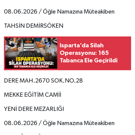
08.06.2026 / Öğle Namazına Müteakiben
Tarihi Yapılarımız
TAHSİN DEMİRSÖKEN
Teknoloji
Türkiye
Isparta’da Silah
Operasyonu: 165
Yerel
Tabanca Ele Geçirildi
İletişim
DERE MAH.2670 SOK.NO.28
Künye
MEKKE EĞİTİM CAMİİ
YENİ DERE MEZARLIĞI
08.06.2026 / Öğle Namazına Müteakiben