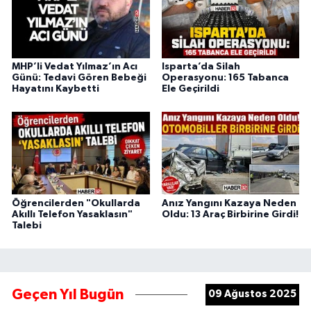
MHP’li Vedat Yılmaz’ın Acı
Isparta’da Silah
Günü: Tedavi Gören Bebeği
Operasyonu: 165 Tabanca
Hayatını Kaybetti
Ele Geçirildi
Öğrencilerden "Okullarda
Anız Yangını Kazaya Neden
Akıllı Telefon Yasaklasın"
Oldu: 13 Araç Birbirine Girdi!
Talebi
Geçen Yıl Bugün
09 Ağustos 2025