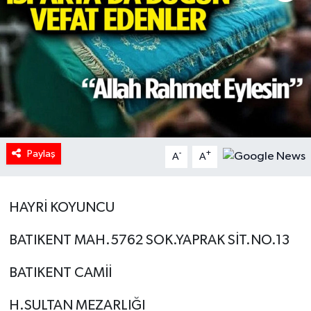
HABERDE İNSAN
İlginç
KÜLTÜR SANAT
MAGAZİN
Paylaş
-
+
A
A
Oyun
POLİTİKA
HAYRİ KOYUNCU
RESMİ İLANLAR
BATIKENT MAH.5762 SOK.YAPRAK SİT.NO.13
BATIKENT CAMİİ
SAĞLIK
H.SULTAN MEZARLIĞI
Spor