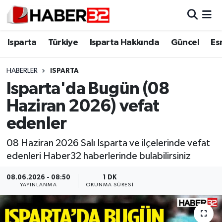
Isparta
Isparta Nöbetçi Eczaneler
Isparta
Türkiye
Isparta Hakkında
Güncel
Es
Isparta Hakkında
Isparta Hava Durumu
HABERLER
ISPARTA
Isparta'da Bugün (08
Esnaf Diyor ki;
Isparta Trafik Yoğunluk Haritası
Haziran 2026) vefat
ASAYİŞ
Süper Lig Puan Durumu ve Fikstür
edenler
BİLİM VE TEKNOLOJİ
Tüm Manşetler
08 Haziran 2026 Salı Isparta ve ilçelerinde vefat
edenleri Haber32 haberlerinde bulabilirsiniz
EĞİTİM
Son Dakika Haberleri
08.06.2026 - 08:50
1 DK
YAYINLANMA
OKUNMA SÜRESI
GENEL
Haber Arşivi
Güncel