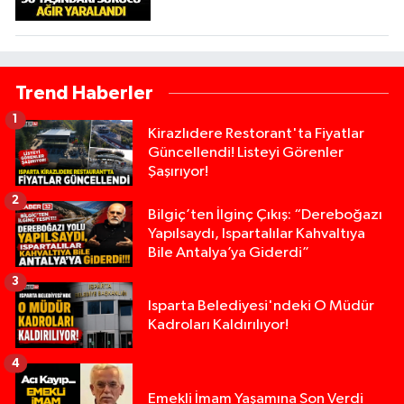
Trend Haberler
1
Kirazlıdere Restorant'ta Fiyatlar
Güncellendi! Listeyi Görenler
Şaşırıyor!
2
Bilgiç’ten İlginç Çıkış: “Dereboğazı
Yapılsaydı, Ispartalılar Kahvaltıya
Bile Antalya’ya Giderdi”
3
Isparta Belediyesi'ndeki O Müdür
Kadroları Kaldırılıyor!
4
Emekli İmam Yaşamına Son Verdi