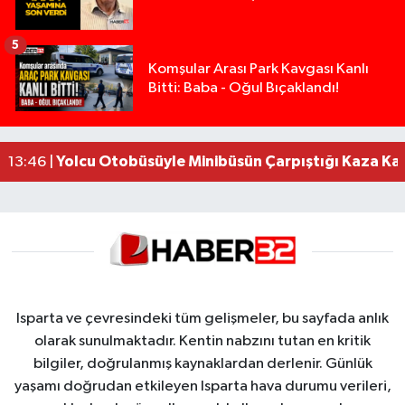
5
Isparta’da Silah Operasyonu: 165 Tabanca Ele Ge
19:36 |
Komşular Arası Park Kavgası Kanlı
Bitti: Baba - Oğul Bıçaklandı!
Anız Yangını Kazaya Neden Oldu: 13 Araç Birbirin
17:18 |
Alevlere Teslim Olan Gecekondu Kullanılamaz H
17:08 |
Alevlere teslim olan gecekondu kullanılamaz hal
13:48 |
Yolcu Otobüsüyle Minibüsün Çarpıştığı Kaza K
13:46 |
Isparta ve çevresindeki tüm gelişmeler, bu sayfada anlık
olarak sunulmaktadır. Kentin nabzını tutan en kritik
bilgiler, doğrulanmış kaynaklardan derlenir. Günlük
yaşamı doğrudan etkileyen Isparta hava durumu verileri,