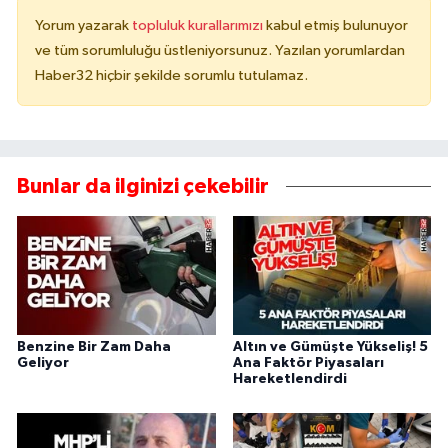
Yorum yazarak
topluluk kurallarımızı
kabul etmiş bulunuyor
ve tüm sorumluluğu üstleniyorsunuz. Yazılan yorumlardan
Haber32 hiçbir şekilde sorumlu tutulamaz.
Bunlar da ilginizi çekebilir
Benzine Bir Zam Daha
Altın ve Gümüşte Yükseliş! 5
Geliyor
Ana Faktör Piyasaları
Hareketlendirdi