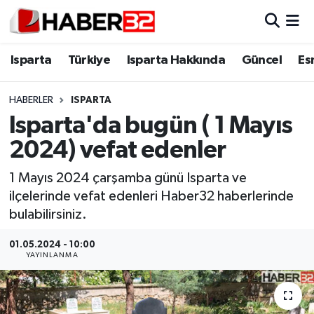
Isparta
Isparta Nöbetçi Eczaneler
Isparta
Türkiye
Isparta Hakkında
Güncel
Es
Isparta Hakkında
Isparta Hava Durumu
HABERLER
ISPARTA
Isparta'da bugün ( 1 Mayıs
Esnaf Diyor ki;
Isparta Trafik Yoğunluk Haritası
2024) vefat edenler
ASAYİŞ
Süper Lig Puan Durumu ve Fikstür
1 Mayıs 2024 çarşamba günü Isparta ve
ilçelerinde vefat edenleri Haber32 haberlerinde
BİLİM VE TEKNOLOJİ
Tüm Manşetler
bulabilirsiniz.
EĞİTİM
Son Dakika Haberleri
01.05.2024 - 10:00
YAYINLANMA
GENEL
Haber Arşivi
Güncel