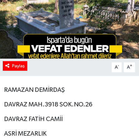
HABERDE İNSAN
İlginç
KÜLTÜR SANAT
MAGAZİN
Paylaş
-
+
A
A
Oyun
RAMAZAN DEMİRDAŞ
POLİTİKA
DAVRAZ MAH.3918 SOK.NO.26
RESMİ İLANLAR
DAVRAZ FATİH CAMİİ
SAĞLIK
ASRİ MEZARLIK
Spor