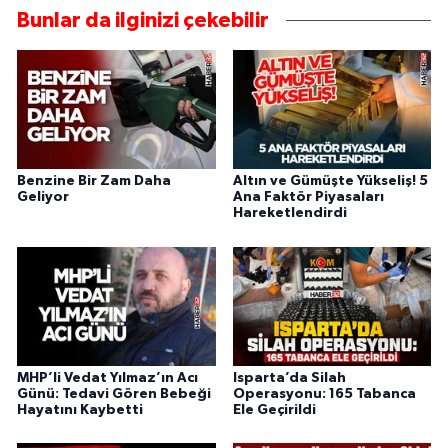
Bunlar da ilginizi çekebilir
Benzine Bir Zam Daha
Altın ve Gümüşte Yükseliş! 5
Geliyor
Ana Faktör Piyasaları
Hareketlendirdi
MHP’li Vedat Yılmaz’ın Acı
Isparta’da Silah
Günü: Tedavi Gören Bebeği
Operasyonu: 165 Tabanca
Hayatını Kaybetti
Ele Geçirildi