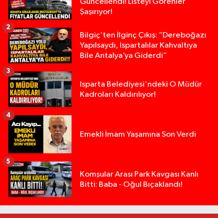
Güncellendi! Listeyi Görenler
Şaşırıyor!
2
Bilgiç’ten İlginç Çıkış: “Dereboğazı
Yapılsaydı, Ispartalılar Kahvaltıya
Bile Antalya’ya Giderdi”
3
Isparta Belediyesi'ndeki O Müdür
Kadroları Kaldırılıyor!
4
Emekli İmam Yaşamına Son Verdi
5
Isparta’da Silah Operasyonu: 165 Tabanca Ele Ge
19:36 |
Komşular Arası Park Kavgası Kanlı
Bitti: Baba - Oğul Bıçaklandı!
Anız Yangını Kazaya Neden Oldu: 13 Araç Birbirin
17:18 |
Alevlere Teslim Olan Gecekondu Kullanılamaz H
17:08 |
Alevlere teslim olan gecekondu kullanılamaz hal
13:48 |