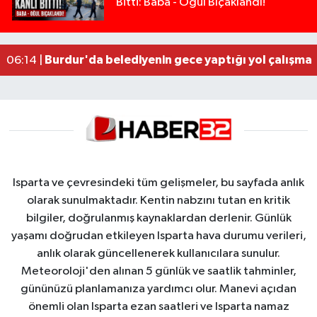
Bitti: Baba - Oğul Bıçaklandı!
Tarsus'ta silahlı kavga: Kuzenlerden biri öldü, d
09:47 |
Yasal sınırın yaklaşık 10 katı alkollü çıkan sürüc
09:44 |
Milyonluk miras kavgasında anne-kız yüzleşti: 
09:43 |
Burdur'da belediyenin gece yaptığı yol çalışmas
06:14 |
Isparta ve çevresindeki tüm gelişmeler, bu sayfada anlık
olarak sunulmaktadır. Kentin nabzını tutan en kritik
bilgiler, doğrulanmış kaynaklardan derlenir. Günlük
yaşamı doğrudan etkileyen Isparta hava durumu verileri,
anlık olarak güncellenerek kullanıcılara sunulur.
Meteoroloji'den alınan 5 günlük ve saatlik tahminler,
gününüzü planlamanıza yardımcı olur. Manevi açıdan
önemli olan Isparta ezan saatleri ve Isparta namaz