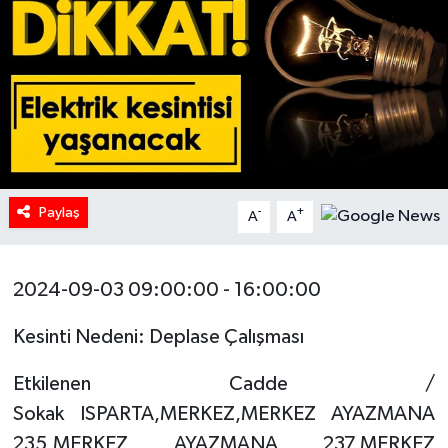
HABERDE İNSAN
İlginç
KÜLTÜR SANAT
MAGAZİN
Paylaş
-
+
A
A
Oyun
2024-09-03 09:00:00 - 16:00:00
POLİTİKA
Kesinti Nedeni: Deplase Çalışması
RESMİ İLANLAR
Etkilenen Cadde /
SAĞLIK
Sokak ISPARTA,MERKEZ,MERKEZ AYAZMANA
235,MERKEZ AYAZMANA 237,MERKEZ
Spor