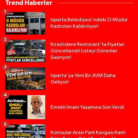
Trend Haberler
1
Isparta Belediyesi'ndeki O Müdür
Kadroları Kaldırılıyor!
2
Kirazlıdere Restorant'ta Fiyatlar
Güncellendi! Listeyi Görenler
Şaşırıyor!
3
Isparta'ya Yeni Bir AVM Daha
Geliyor!
4
Emekli İmam Yaşamına Son Verdi
5
Tarsus'taki silahlı kavgada ölü sayısı 2'ye yükse
13:48 |
Komşular Arası Park Kavgası Kanlı