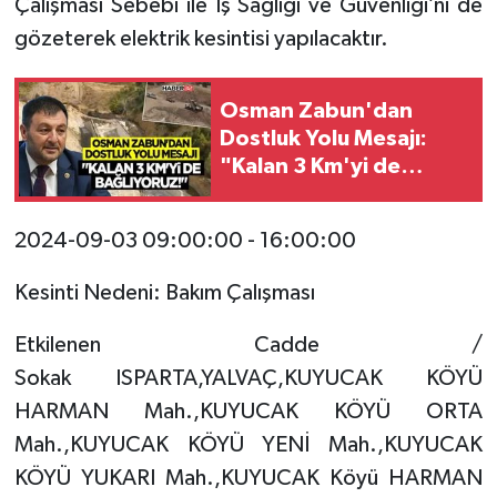
Çalışması Sebebi ile İş Sağlığı ve Güvenliği’ni de
gözeterek elektrik kesintisi yapılacaktır.
Osman Zabun'dan
Dostluk Yolu Mesajı:
"Kalan 3 Km'yi de
Bağlıyoruz!"
2024-09-03 09:00:00 - 16:00:00
Kesinti Nedeni: Bakım Çalışması
Etkilenen Cadde /
Sokak ISPARTA,YALVAÇ,KUYUCAK KÖYÜ
HARMAN Mah.,KUYUCAK KÖYÜ ORTA
Mah.,KUYUCAK KÖYÜ YENİ Mah.,KUYUCAK
KÖYÜ YUKARI Mah.,KUYUCAK Köyü HARMAN