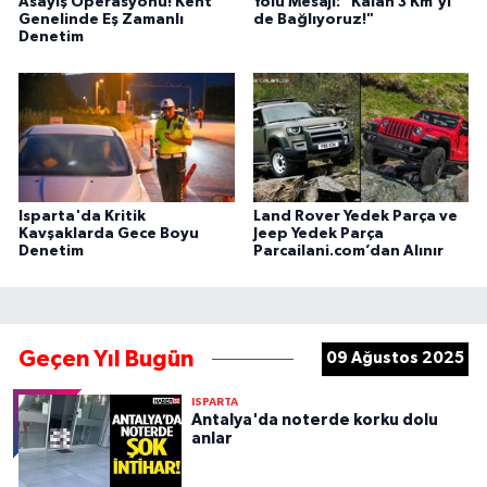
Asayiş Operasyonu! Kent
Yolu Mesajı: "Kalan 3 Km'yi
Genelinde Eş Zamanlı
de Bağlıyoruz!"
Denetim
Isparta'da Kritik
Land Rover Yedek Parça ve
Kavşaklarda Gece Boyu
Jeep Yedek Parça
Denetim
Parcailani.com’dan Alınır
Geçen Yıl Bugün
09 Ağustos 2025
ISPARTA
Antalya'da noterde korku dolu
anlar