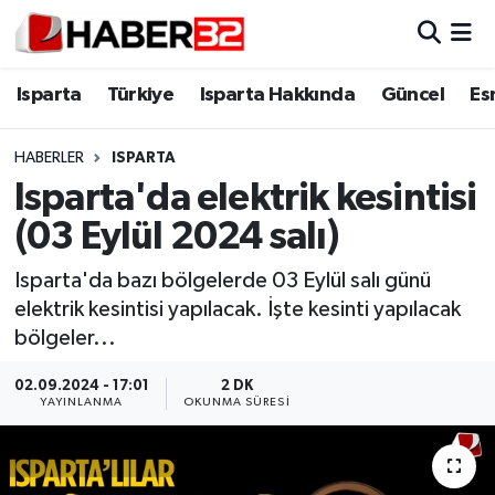
Isparta
Isparta Nöbetçi Eczaneler
Isparta
Türkiye
Isparta Hakkında
Güncel
Es
Isparta Hakkında
Isparta Hava Durumu
HABERLER
ISPARTA
Isparta'da elektrik kesintisi
Esnaf Diyor ki;
Isparta Trafik Yoğunluk Haritası
(03 Eylül 2024 salı)
ASAYİŞ
Süper Lig Puan Durumu ve Fikstür
Isparta'da bazı bölgelerde 03 Eylül salı günü
elektrik kesintisi yapılacak. İşte kesinti yapılacak
BİLİM VE TEKNOLOJİ
Tüm Manşetler
bölgeler...
EĞİTİM
Son Dakika Haberleri
02.09.2024 - 17:01
2 DK
YAYINLANMA
OKUNMA SÜRESI
GENEL
Haber Arşivi
Güncel