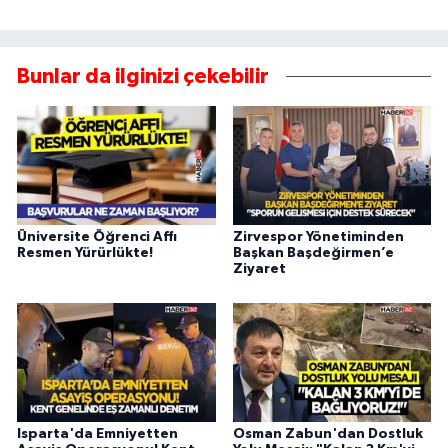
Bunlar da ilginizi çekebilir
Üniversite Öğrenci Affı
Zirvespor Yönetiminden
Resmen Yürürlükte!
Başkan Başdeğirmen’e
Ziyaret
Isparta'da Emniyetten
Osman Zabun'dan Dostluk