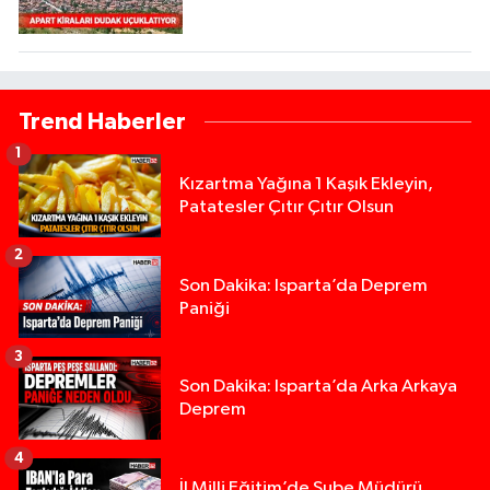
Trend Haberler
1
Kızartma Yağına 1 Kaşık Ekleyin,
Patatesler Çıtır Çıtır Olsun
2
Son Dakika: Isparta’da Deprem
Paniği
3
Son Dakika: Isparta’da Arka Arkaya
Deprem
4
İl Milli Eğitim’de Şube Müdürü