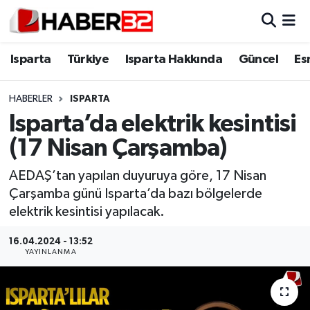
Isparta
Isparta Nöbetçi Eczaneler
Isparta
Türkiye
Isparta Hakkında
Güncel
Es
Isparta Hakkında
Isparta Hava Durumu
HABERLER
ISPARTA
Isparta’da elektrik kesintisi
Esnaf Diyor ki;
Isparta Trafik Yoğunluk Haritası
(17 Nisan Çarşamba)
ASAYİŞ
Süper Lig Puan Durumu ve Fikstür
AEDAŞ’tan yapılan duyuruya göre, 17 Nisan
Çarşamba günü Isparta’da bazı bölgelerde
BİLİM VE TEKNOLOJİ
Tüm Manşetler
elektrik kesintisi yapılacak.
EĞİTİM
Son Dakika Haberleri
16.04.2024 - 13:52
YAYINLANMA
GENEL
Haber Arşivi
Güncel