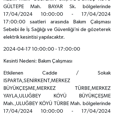
GÜLTEPE Mah. BAYAR Sk. bölgelerinde
Tarihi Yapılarımız
17/04/2024 10:00:00 - 17/04/2024
17:00:00 saatleri arasında Bakım Çalışması
Teknoloji
Sebebi ile İş Sağlığı ve Güvenliği’ni de gözeterek
elektrik kesintisi yapılacaktır.
Türkiye
2024-04-17 10:00:00 - 17:00:00
Yerel
Kesinti Nedeni: Bakım Çalışması
İletişim
Etkilenen Cadde / Sokak
Künye
ISPARTA,SENİRKENT,MERKEZ
BÜYÜKÇEŞME,MERKEZ TÜRBE,MERKEZ
YAYLA,ULUĞBEY KÖYÜ BÜYÜKÇEŞME
Mah.,ULUĞBEY KÖYÜ TÜRBE Mah. bölgelerinde
17/04/2024 10:00:00 - 17/04/2024