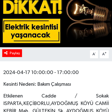
HABERDE İNSAN
İlginç
KÜLTÜR SANAT
MAGAZİN
Paylaş
-
+
A
A
Oyun
2024-04-17 10:00:00 - 17:00:00
POLİTİKA
Kesinti Nedeni: Bakım Çalışması
RESMİ İLANLAR
Etkilenen Cadde / Sokak
SAĞLIK
ISPARTA,KEÇİBORLU,AYDOĞMUŞ KÖYÜ CAMİİ
KEBİR Mah. GÜLTEKİN Sk.,AYDOĞMUŞ KÖYÜ
Spor