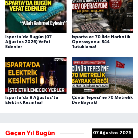
Isparta'da Bugün (07
Isparta ve 70 İlde Narkotik
Ağustos 2026) Vefat
Operasyonu: 844
Edenler
Tutuklama!
Isparta'da 8 Ağustos'ta
Çünür Tepesi’ne 70 Metrelik
Elektrik Kesintisi!
Dev Bayrak!
Geçen Yıl Bugün
07 Ağustos 2025