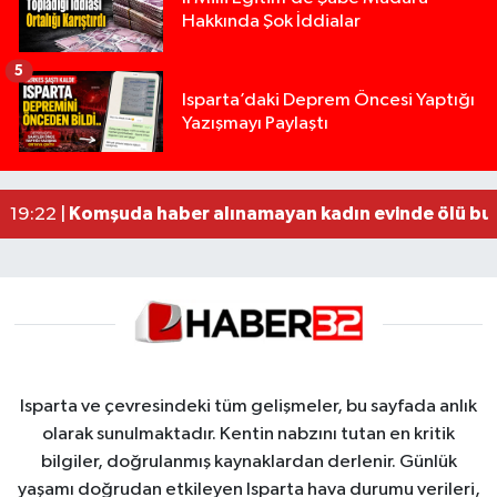
Hakkında Şok İddialar
5
Yığılca'da kardeşler arasındaki silahlı kavgada 
13:00 |
Isparta’daki Deprem Öncesi Yaptığı
Yazışmayı Paylaştı
Tur teknesi çalışanlarının birbirine girdiği kavga
12:48 |
MOTOSİKLETLE ÇARPIŞAN OTOMOBİL GÜL HEYKE
02:26 |
Alzheimer Hastası Adamdan Saatlerdir Haber A
20:12 |
Komşuda haber alınamayan kadın evinde ölü bu
19:22 |
Isparta ve çevresindeki tüm gelişmeler, bu sayfada anlık
olarak sunulmaktadır. Kentin nabzını tutan en kritik
bilgiler, doğrulanmış kaynaklardan derlenir. Günlük
yaşamı doğrudan etkileyen Isparta hava durumu verileri,