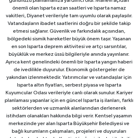
gününüzü planlamanıza yardımcı olur. Manevi açıdan
önemli olan Isparta ezan saatleri ve Isparta namaz
vakitleri, Diyanet verileriyle tam uyumlu olarak paylaşılır.
Vatandaşların ibadet saatlerini doğru bir şekilde takip
etmesi sağlanır. Güvenlik ve farkındalık açısından,
bölgedeki sismik hareketler büyük önem taşır. Yaşanan
en son Isparta deprem aktivitesi ve artçı sarsıntılar,
büyüklük ve merkez üssü bilgileriyle anında yayınlanır.
Ayrıca kent genelindeki önemli bir Isparta yangın haberi
de ivedilikle duyurulur. Ekonomik göstergeler de
yakından izlenmektedir. Yatırımcılar ve vatandaşlar için
Isparta altın fiyatları, serbest piyasa ve Isparta
Kuyumcular Odası verileriyle canlı olarak sunulur. Kariyer
planlaması yapanlar için en güncel Isparta iş ilanları, farklı
sektörlerden ve uzmanlık alanlarından derlenerek
istihdam olanakları hakkında bilgi verir. Kentsel yaşamın
merkezinde yer alan Isparta Büyükşehir Belediyesi ve
bağlı kurumların çalışmaları, projeleri ve duyuruları