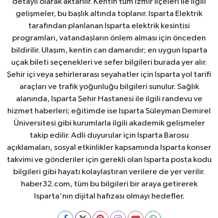
detaylı olarak aktarılır. Kentin tüm İzmir ilçeleri ile ilgili
gelişmeler, bu başlık altında toplanır. Isparta Elektrik
tarafından planlanan Isparta elektrik kesintisi
programları, vatandaşların önlem alması için önceden
bildirilir. Ulaşım, kentin can damarıdır; en uygun Isparta
uçak bileti seçenekleri ve sefer bilgileri burada yer alır.
Şehir içi veya şehirlerarası seyahatler için Isparta yol tarifi
araçları ve trafik yoğunluğu bilgileri sunulur. Sağlık
alanında, Isparta Şehir Hastanesi ile ilgili randevu ve
hizmet haberleri; eğitimde ise Isparta Süleyman Demirel
Üniversitesi gibi kurumlarla ilgili akademik gelişmeler
takip edilir. Adli duyurular için Isparta Barosu
açıklamaları, sosyal etkinlikler kapsamında Isparta konser
takvimi ve gönderiler için gerekli olan Isparta posta kodu
bilgileri gibi hayatı kolaylaştıran verilere de yer verilir.
haber32.com, tüm bu bilgileri bir araya getirerek
Isparta'nın dijital hafızası olmayı hedefler.