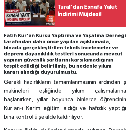
Tural'dan Esnafa Yakıt
Tarihi Yapılarımız
İndirimi Müjdesi!
Teknoloji
Fatih Kur'an Kursu Yaptırma ve Yaşatma Derneği
tarafından daha önce yapılan açıklamada,
Türkiye
binada gerçekleştirilen teknik incelemeler ve
deprem dayanıklılık testleri sonucunda mevcut
Yerel
yapının güvenlik şartlarını karşılamadığının
tespit edildiği belirtilmiş, bu nedenle yıkım
kararı alındığı duyurulmuştu.
İletişim
Gerekli hazırlıkların tamamlanmasının ardından iş
Künye
makineleri eşliğinde yıkım çalışmalarına
başlanırken, yıllar boyunca binlerce öğrencinin
Kur'an-ı Kerim eğitimi aldığı ve hafızlık yaptığı
bina kontrollü şekilde kaldırılıyor.