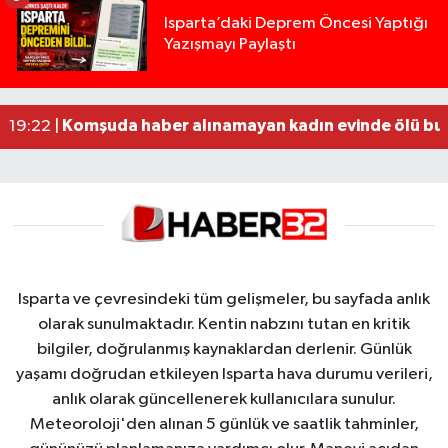
Yığılca'da kardeşler arasındaki silahlı kavgada 
13:00 |
Isparta’daki Deprem Öncesi Yaptığı
Yazışmayı Paylaştı
Tur teknesi çalışanlarının birbirine girdiği kavga
12:48 |
MOTOSİKLETLE ÇARPIŞAN OTOMOBİL GÜL HEYKE
02:26 |
Alzheimer Hastası Adamdan Saatlerdir Haber A
20:12 |
Komşuda haber alınamayan kadın evinde ölü bu
19:22 |
Isparta ve çevresindeki tüm gelişmeler, bu sayfada anlık
olarak sunulmaktadır. Kentin nabzını tutan en kritik
bilgiler, doğrulanmış kaynaklardan derlenir. Günlük
yaşamı doğrudan etkileyen Isparta hava durumu verileri,
anlık olarak güncellenerek kullanıcılara sunulur.
Meteoroloji'den alınan 5 günlük ve saatlik tahminler,