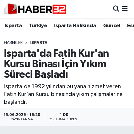
Isparta
Isparta Nöbetçi Eczaneler
Isparta
Türkiye
Isparta Hakkında
Güncel
Es
Isparta Hakkında
Isparta Hava Durumu
HABERLER
ISPARTA
Isparta'da Fatih Kur'an
Esnaf Diyor ki;
Isparta Trafik Yoğunluk Haritası
Kursu Binası İçin Yıkım
ASAYİŞ
Süper Lig Puan Durumu ve Fikstür
Süreci Başladı
BİLİM VE TEKNOLOJİ
Tüm Manşetler
Isparta'da 1992 yılından bu yana hizmet veren
Fatih Kur'an Kursu binasında yıkım çalışmalarına
EĞİTİM
Son Dakika Haberleri
başlandı.
GENEL
Haber Arşivi
15.06.2026 - 16:20
1 DK
YAYINLANMA
OKUNMA SÜRESI
Güncel