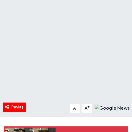
HABERDE İNSAN
İlginç
KÜLTÜR SANAT
MAGAZİN
Oyun
POLİTİKA
RESMİ İLANLAR
Paylaş
-
+
A
A
SAĞLIK
Spor