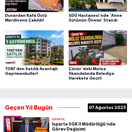
Duvardan Kafa Üstü
SDÜ Hastanesi'nde 'Anne
Merdivene Çakıldı!
Sütünün Önemi' Standı
TOKİ'den Satılık Avantajlı
Çünür'deki Moloz
Gayrimenkuller!
Skandalında Belediye
Harekete Geçti!
Geçen Yıl Bugün
07 Ağustos 2025
ISPARTA
Isparta SGK İl Müdürlüğü'nde
Görev Değişimi