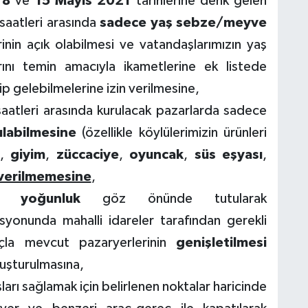
e
8
ve
15 Mayıs 2021
tarihlerine denk gelen
saatleri arasında
sadece yaş sebze/meyve
nin açık olabilmesi ve vatandaşlarımızın yaş
ını temin amacıyla ikametlerine ek listede
ip gelebilmelerine izin verilmesine,
aatleri arasında kurulacak pazarlarda sadece
ılabilmesine
(özellikle köylülerimizin ürünleri
,
giyim
,
züccaciye
,
oyuncak
,
süs eşyası
,
n verilmemesine
,
ek yoğunluk
göz önünde tutularak
asyonunda mahalli idareler tarafından gerekli
açla mevcut pazaryerlerinin
genişletilmesi
oluşturulmasına,
şları sağlamak için belirlenen noktalar haricinde