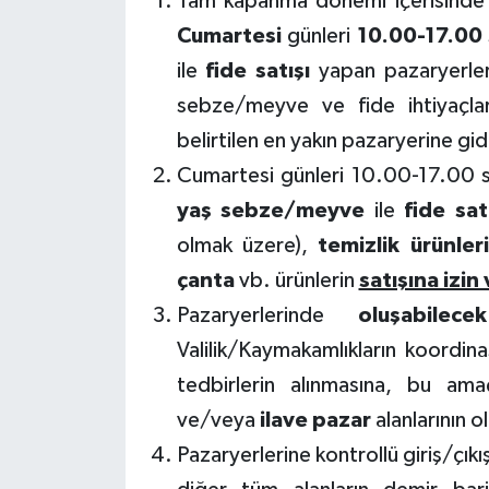
Tam kapanma dönemi içerisind
Cumartesi
günleri
10.00­-17.00
ile
fide satışı
yapan pazaryerleri
sebze/meyve ve fide ihtiyaçlar
belirtilen en yakın pazaryerine gid
Cumartesi günleri 10.00­-17.00 s
yaş sebze/meyve
ile
fide sat
olmak üzere),
temizlik ürünleri
çanta
vb. ürünlerin
satışına izi
Pazaryerlerinde
oluşabilec
Valilik/Kaymakamlıkların koordin
tedbirlerin alınmasına, bu am
ve/veya
ilave pazar
alanlarının 
Pazaryerlerine kontrollü giriş/çıkı