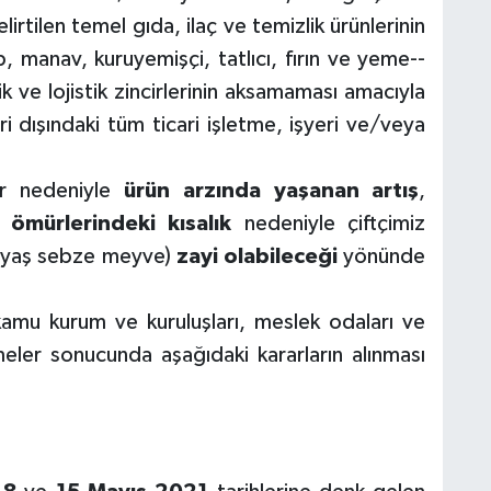
lirtilen temel gıda, ilaç ve temizlik ürünlerinin
p, manav, kuruyemişçi, tatlıcı, fırın ve yeme-­
ik ve lojistik zincirlerinin aksamaması amacıyla
 dışındaki tüm ticari işletme, işyeri ve/veya
.
er nedeniyle
ürün arzında yaşanan artış
,
f ömürlerindeki kısalık
nedeniyle çiftçimiz
n (yaş sebze meyve)
zayi olabileceği
yönünde
ar, kamu kurum ve kuruluşları, meslek odaları ve
meler sonucunda aşağıdaki kararların alınması