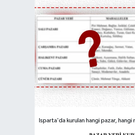
HABERDE İNSAN
İlginç
KÜLTÜR SANAT
MAGAZİN
Oyun
POLİTİKA
RESMİ İLANLAR
SAĞLIK
Isparta'da kurulan hangi pazar, hangi 
Spor