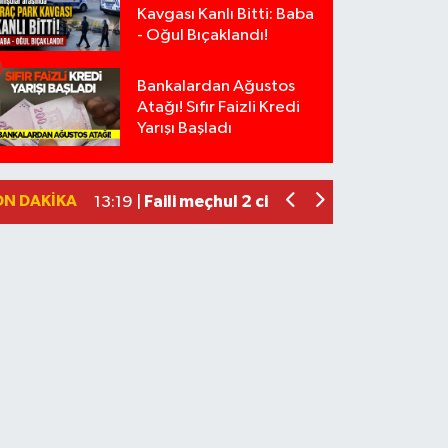
Kavgası Kanlı Bitti: Baba
- Oğul Bıçaklandı!
Bankalardan Ağustos
Isparta’da Silah Operasyonu: 165 Taba
19:36 |
Atağı! Sıfır Faizli Kredi
Anız Yangını Kazaya Neden Oldu: 13 Ara
17:18 |
Yarışı Başladı
Alevlere Teslim Olan Gecekondu Kull
17:08 |
Yolcu Otobüsüyle Minibüsün Çarpışt
13:46 |
ON DAKIKA
Faili meçhul 2 cinayet daha aydınlatıld
13:19 |