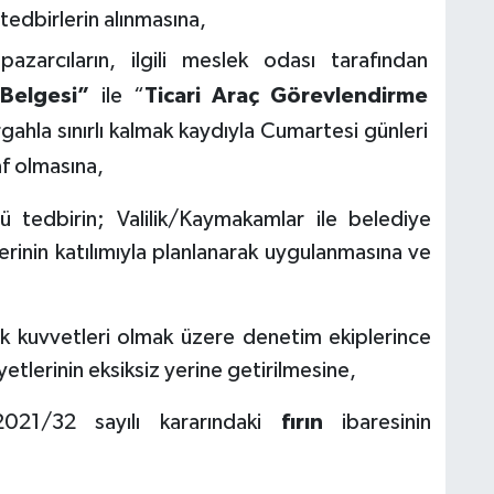
edbirlerin alınmasına,
azarcıların, ilgili meslek odası tarafından
 Belgesi”
ile “
Ticari Araç Görevlendirme
ahla sınırlı kalmak kaydıyla Cumartesi günleri
f olmasına,
lü tedbirin; Valilik/Kaymakamlar ile belediye
erinin katılımıyla planlanarak uygulanmasına ve
luk kuvvetleri olmak üzere denetim ekiplerince
iyetlerinin eksiksiz yerine getirilmesine,
21/32 sayılı kararındaki
fırın
ibaresinin