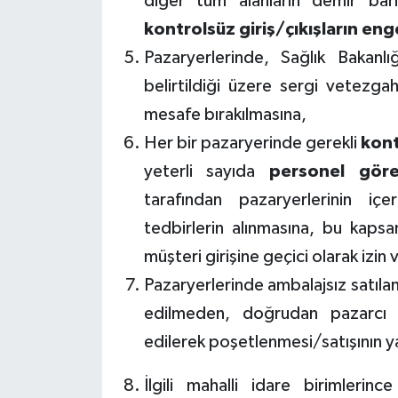
diğer tüm alanların demir bari
kontrolsüz giriş/çıkışların en
Pazaryerlerinde, Sağlık Bakanl
belirtildiği üzere sergi vetezga
mesafe bırakılmasına,
Her bir pazaryerinde gerekli
kont
yeterli sayıda
personel göre
tarafından pazaryerlerinin iç
tedbirlerin alınmasına, bu kaps
müşteri girişine geçici olarak izin
Pazaryerlerinde ambalajsız satıla
edilmeden, doğrudan pazarcı es
edilerek poşetlenmesi/satışının y
İlgili mahalli idare birimleri