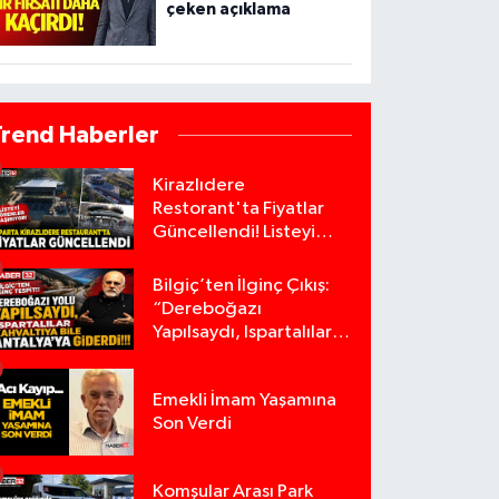
çeken açıklama
Trend Haberler
Kirazlıdere
Restorant'ta Fiyatlar
Güncellendi! Listeyi
Görenler Şaşırıyor!
Bilgiç’ten İlginç Çıkış:
“Dereboğazı
Yapılsaydı, Ispartalılar
Kahvaltıya Bile
Antalya’ya Giderdi”
Emekli İmam Yaşamına
Son Verdi
Komşular Arası Park