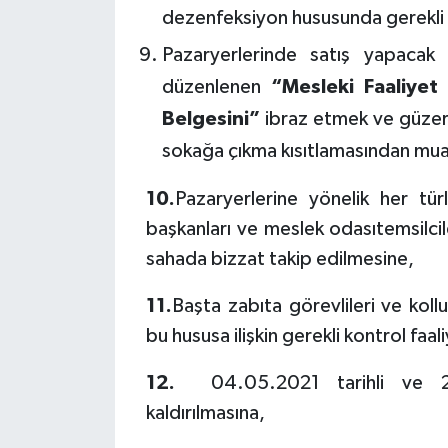
dezenfeksiyon hususunda gerekli t
Pazaryerlerinde satış yapacak p
düzenlenen
“Mesleki Faaliyet
Belgesini”
ibraz etmek ve güzerg
sokağa çıkma kısıtlamasından mua
10.
Pazaryerlerine yönelik her tür
başkanları ve meslek odasıtemsilcil
sahada bizzat takip edilmesine,
11.
Başta zabıta görevlileri ve kol
bu hususa ilişkin gerekli kontrol faal
12.
04.05.2021 tarihli ve 20
kaldırılmasına,