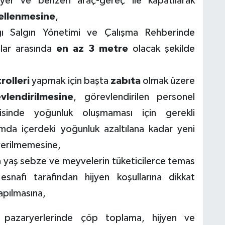
yer ve benzeri araç-­gereç ile kapatılarak
gellenmesine
,
ığı Salgın Yönetimi ve Çalışma Rehberinde
hlar arasında
en az 3 metre
olacak şekilde
rolleri
yapmak için başta
zabıta
olmak üzere
vlendirilmesine
, görevlendirilen personel
erisinde yoğunluk oluşmaması için gerekli
amda içerdeki yoğunluk azaltılana kadar yeni
 verilmemesine,
n yaş sebze ve meyvelerin tüketicilerce temas
nafı tarafından hijyen koşullarına dikkat
apılmasına,
nce pazaryerlerinde çöp toplama, hijyen ve