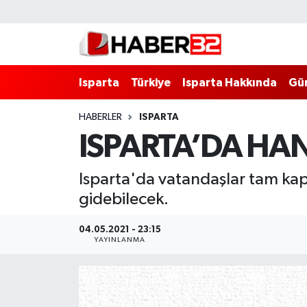
Isparta
Isparta Nöbetçi Eczaneler
Isparta
Türkiye
Isparta Hakkında
Gü
Isparta Hakkında
Isparta Hava Durumu
HABERLER
ISPARTA
Esnaf Diyor ki;
Isparta Trafik Yoğunluk Haritası
ISPARTA’DA HA
ASAYİŞ
Süper Lig Puan Durumu ve Fikstür
Isparta'da vatandaşlar tam kap
BİLİM VE TEKNOLOJİ
Tüm Manşetler
gidebilecek.
EĞİTİM
Son Dakika Haberleri
04.05.2021 - 23:15
YAYINLANMA
GENEL
Haber Arşivi
Güncel