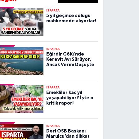
ISPARTA
5 yıl geçince soluğu
mahkemede alıyorlar!
ISPARTA
Eğirdir Gölü’nde
Kerevit Avı Sürüyor,
Ancak Verim Düşüşte
ISPARTA
Emekliler kaç yıl
yaşayabiliyor? İşte o
kritik rapor!
ISPARTA
Deri OSB Başkanı
Marulcu’dan dikkat