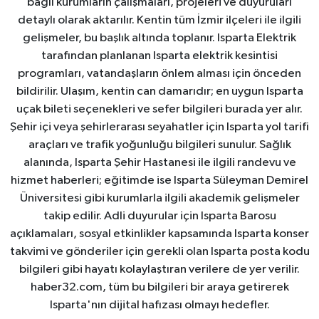
bağlı kurumların çalışmaları, projeleri ve duyuruları
detaylı olarak aktarılır. Kentin tüm İzmir ilçeleri ile ilgili
gelişmeler, bu başlık altında toplanır. Isparta Elektrik
tarafından planlanan Isparta elektrik kesintisi
programları, vatandaşların önlem alması için önceden
bildirilir. Ulaşım, kentin can damarıdır; en uygun Isparta
uçak bileti seçenekleri ve sefer bilgileri burada yer alır.
Şehir içi veya şehirlerarası seyahatler için Isparta yol tarifi
araçları ve trafik yoğunluğu bilgileri sunulur. Sağlık
alanında, Isparta Şehir Hastanesi ile ilgili randevu ve
hizmet haberleri; eğitimde ise Isparta Süleyman Demirel
Üniversitesi gibi kurumlarla ilgili akademik gelişmeler
takip edilir. Adli duyurular için Isparta Barosu
açıklamaları, sosyal etkinlikler kapsamında Isparta konser
takvimi ve gönderiler için gerekli olan Isparta posta kodu
bilgileri gibi hayatı kolaylaştıran verilere de yer verilir.
haber32.com, tüm bu bilgileri bir araya getirerek
Isparta'nın dijital hafızası olmayı hedefler.