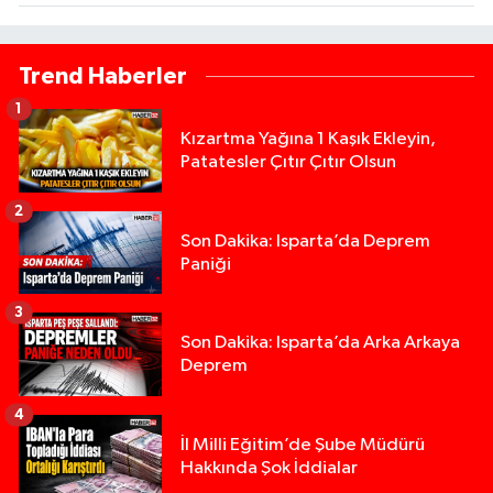
Trend Haberler
1
Kızartma Yağına 1 Kaşık Ekleyin,
Patatesler Çıtır Çıtır Olsun
2
Son Dakika: Isparta’da Deprem
Paniği
3
Son Dakika: Isparta’da Arka Arkaya
Deprem
4
İl Milli Eğitim’de Şube Müdürü
Hakkında Şok İddialar