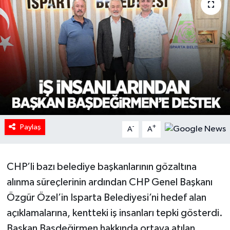
HABERDE İNSAN
İlginç
KÜLTÜR SANAT
MAGAZİN
Oyun
Paylaş
-
+
A
A
POLİTİKA
CHP’li bazı belediye başkanlarının gözaltına
RESMİ İLANLAR
alınma süreçlerinin ardından CHP Genel Başkanı
Özgür Özel’in Isparta Belediyesi’ni hedef alan
SAĞLIK
açıklamalarına, kentteki iş insanları tepki gösterdi.
Başkan Başdeğirmen hakkında ortaya atılan
Spor