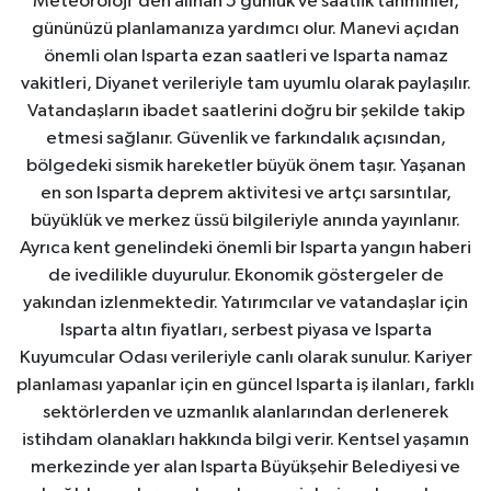
Meteoroloji'den alınan 5 günlük ve saatlik tahminler,
gününüzü planlamanıza yardımcı olur. Manevi açıdan
önemli olan Isparta ezan saatleri ve Isparta namaz
vakitleri, Diyanet verileriyle tam uyumlu olarak paylaşılır.
Vatandaşların ibadet saatlerini doğru bir şekilde takip
etmesi sağlanır. Güvenlik ve farkındalık açısından,
bölgedeki sismik hareketler büyük önem taşır. Yaşanan
en son Isparta deprem aktivitesi ve artçı sarsıntılar,
büyüklük ve merkez üssü bilgileriyle anında yayınlanır.
Ayrıca kent genelindeki önemli bir Isparta yangın haberi
de ivedilikle duyurulur. Ekonomik göstergeler de
yakından izlenmektedir. Yatırımcılar ve vatandaşlar için
Isparta altın fiyatları, serbest piyasa ve Isparta
Kuyumcular Odası verileriyle canlı olarak sunulur. Kariyer
planlaması yapanlar için en güncel Isparta iş ilanları, farklı
sektörlerden ve uzmanlık alanlarından derlenerek
istihdam olanakları hakkında bilgi verir. Kentsel yaşamın
merkezinde yer alan Isparta Büyükşehir Belediyesi ve