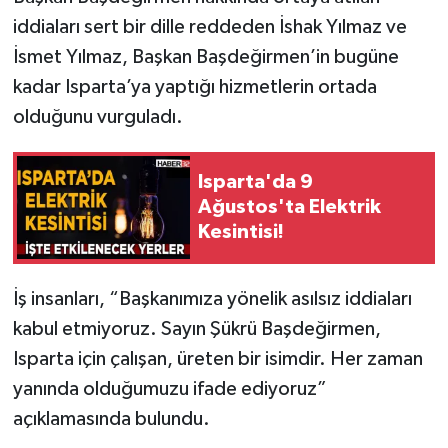
iddiaları sert bir dille reddeden İshak Yılmaz ve
Tarihi Yapılarımız
İsmet Yılmaz, Başkan Başdeğirmen’in bugüne
kadar Isparta’ya yaptığı hizmetlerin ortada
Teknoloji
olduğunu vurguladı.
Türkiye
Isparta'da 9
Yerel
Ağustos'ta Elektrik
Kesintisi!
İletişim
İş insanları, “Başkanımıza yönelik asılsız iddiaları
Künye
kabul etmiyoruz. Sayın Şükrü Başdeğirmen,
Isparta için çalışan, üreten bir isimdir. Her zaman
yanında olduğumuzu ifade ediyoruz”
açıklamasında bulundu.