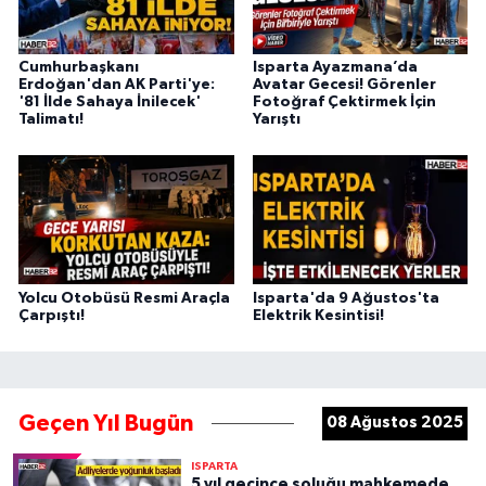
Cumhurbaşkanı
Isparta Ayazmana’da
Erdoğan'dan AK Parti'ye:
Avatar Gecesi! Görenler
'81 İlde Sahaya İnilecek'
Fotoğraf Çektirmek İçin
Talimatı!
Yarıştı
Yolcu Otobüsü Resmi Araçla
Isparta'da 9 Ağustos'ta
Çarpıştı!
Elektrik Kesintisi!
Geçen Yıl Bugün
08 Ağustos 2025
ISPARTA
5 yıl geçince soluğu mahkemede