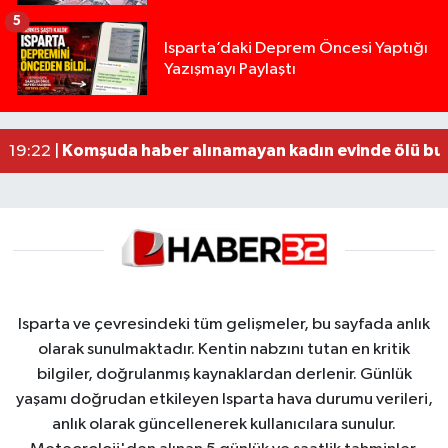
5
Yığılca'da kardeşler arasındaki silahlı kavgada 
13:00 |
Isparta’daki Deprem Öncesi Yaptığı
Yazışmayı Paylaştı
Tur teknesi çalışanlarının birbirine girdiği kavga
12:48 |
MOTOSİKLETLE ÇARPIŞAN OTOMOBİL GÜL HEYKE
02:26 |
Alzheimer Hastası Adamdan Saatlerdir Haber A
20:12 |
Komşuda haber alınamayan kadın evinde ölü bu
19:22 |
Isparta ve çevresindeki tüm gelişmeler, bu sayfada anlık
olarak sunulmaktadır. Kentin nabzını tutan en kritik
bilgiler, doğrulanmış kaynaklardan derlenir. Günlük
yaşamı doğrudan etkileyen Isparta hava durumu verileri,
anlık olarak güncellenerek kullanıcılara sunulur.