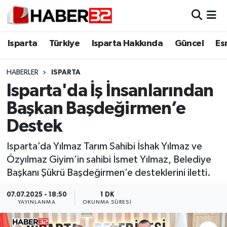
Isparta
Isparta Nöbetçi Eczaneler
Isparta
Türkiye
Isparta Hakkında
Güncel
Es
Isparta Hakkında
Isparta Hava Durumu
HABERLER
ISPARTA
Isparta'da İş İnsanlarından
Esnaf Diyor ki;
Isparta Trafik Yoğunluk Haritası
Başkan Başdeğirmen’e
ASAYİŞ
Süper Lig Puan Durumu ve Fikstür
Destek
BİLİM VE TEKNOLOJİ
Tüm Manşetler
Isparta’da Yılmaz Tarım Sahibi İshak Yılmaz ve
Özyılmaz Giyim’in sahibi İsmet Yılmaz, Belediye
EĞİTİM
Son Dakika Haberleri
Başkanı Şükrü Başdeğirmen’e desteklerini iletti.
GENEL
Haber Arşivi
07.07.2025 - 18:50
1 DK
YAYINLANMA
OKUNMA SÜRESI
Güncel