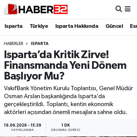
Isparta
Isparta Nöbetçi Eczaneler
Isparta
Türkiye
Isparta Hakkında
Güncel
Es
Isparta Hakkında
Isparta Hava Durumu
HABERLER
ISPARTA
Isparta’da Kritik Zirve!
Esnaf Diyor ki;
Isparta Trafik Yoğunluk Haritası
Finansmanda Yeni Dönem
ASAYİŞ
Süper Lig Puan Durumu ve Fikstür
Başlıyor Mu?
BİLİM VE TEKNOLOJİ
Tüm Manşetler
VakıfBank Yönetim Kurulu Toplantısı, Genel Müdür
Osman Arslan başkanlığında Isparta’da
EĞİTİM
Son Dakika Haberleri
gerçekleştirildi. Toplantı, kentin ekonomik
aktörleri açısından önemli mesajlara sahne oldu.
GENEL
Haber Arşivi
19.06.2026 - 15:39
1 DK
YAYINLANMA
OKUNMA SÜRESI
Güncel