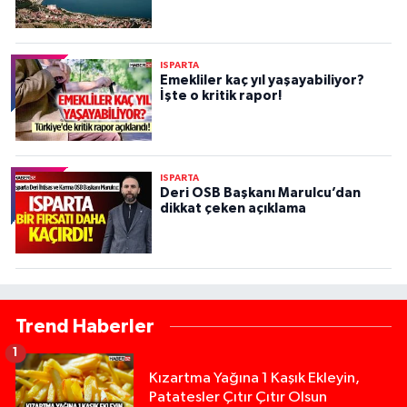
ISPARTA
Emekliler kaç yıl yaşayabiliyor?
İşte o kritik rapor!
ISPARTA
Deri OSB Başkanı Marulcu’dan
dikkat çeken açıklama
Trend Haberler
1
Kızartma Yağına 1 Kaşık Ekleyin,
Patatesler Çıtır Çıtır Olsun