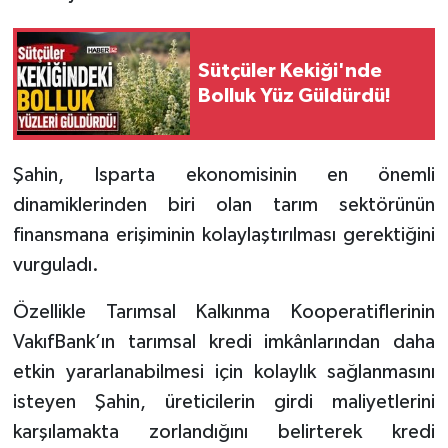
Tarihi Yapılarımız
Sütçüler Kekiği'nde
Bolluk Yüz Güldürdü!
Teknoloji
Türkiye
Şahin, Isparta ekonomisinin en önemli
Yerel
dinamiklerinden biri olan tarım sektörünün
finansmana erişiminin kolaylaştırılması gerektiğini
İletişim
vurguladı.
Künye
Özellikle Tarımsal Kalkınma Kooperatiflerinin
VakıfBank’ın tarımsal kredi imkânlarından daha
etkin yararlanabilmesi için kolaylık sağlanmasını
isteyen Şahin, üreticilerin girdi maliyetlerini
karşılamakta zorlandığını belirterek kredi