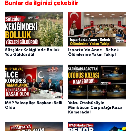
Bunlar da ilginizi çekebilir
Sütçüler Kekiği'nde Bolluk
Isparta'da Anne - Bebek
Yüz Güldürdü!
Ölümlerine Yakın Takip!
MHP Yalvaç İlçe Başkanı Belli
Yolcu Otobüsüyle
Oldu
Minibüsün Çarpıştığı Kaza
Kamerada!