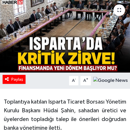
HABERDE İNSAN
İlginç
KÜLTÜR SANAT
MAGAZİN
Oyun
Paylaş
-
+
A
A
POLİTİKA
RESMİ İLANLAR
Toplantıya katılan Isparta Ticaret Borsası Yönetim
Kurulu Başkanı Hüdai Şahin, sahadan üretici ve
SAĞLIK
üyelerden topladığı talep ile önerileri doğrudan
banka yönetimine iletti.
Spor