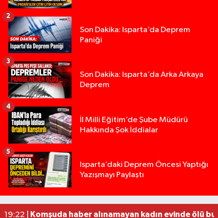
2
Son Dakika: Isparta’da Deprem
Paniği
3
Son Dakika: Isparta’da Arka Arkaya
Deprem
4
İl Milli Eğitim’de Şube Müdürü
Hakkında Şok İddialar
5
Yığılca'da kardeşler arasındaki silahlı kavgada 
13:00 |
Isparta’daki Deprem Öncesi Yaptığı
Yazışmayı Paylaştı
Tur teknesi çalışanlarının birbirine girdiği kavga
12:48 |
MOTOSİKLETLE ÇARPIŞAN OTOMOBİL GÜL HEYKE
02:26 |
Alzheimer Hastası Adamdan Saatlerdir Haber A
20:12 |
Komşuda haber alınamayan kadın evinde ölü bu
19:22 |