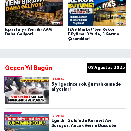
Isparta'ya Yeni Bir AVM
IYAŞ Market'ten Rekor
Daha Geliyor!
Büyüme: 3 Yılda, 3 Katına
Çıkardılar!
Geçen Yıl Bugün
08 Ağustos 2025
ISPARTA
5 yıl geçince soluğu mahkemede
alıyorlar!
ISPARTA
Eğirdir Gölü’nde Kerevit Avı
Sürüyor, Ancak Verim Düşüşte