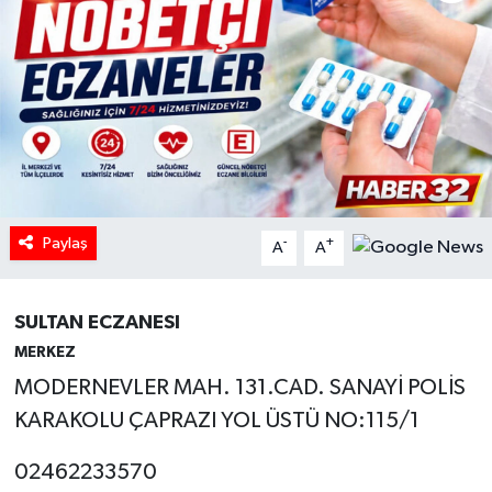
HABERDE İNSAN
İlginç
KÜLTÜR SANAT
MAGAZİN
Paylaş
-
+
A
A
Oyun
POLİTİKA
SULTAN ECZANESI
MERKEZ
RESMİ İLANLAR
MODERNEVLER MAH. 131.CAD. SANAYİ POLİS
KARAKOLU ÇAPRAZI YOL ÜSTÜ NO:115/1
SAĞLIK
02462233570
Spor