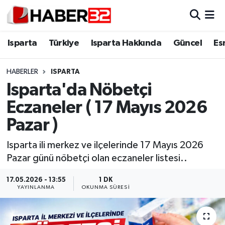
Isparta
Isparta Nöbetçi Eczaneler
Isparta
Türkiye
Isparta Hakkında
Güncel
Es
Isparta Hakkında
Isparta Hava Durumu
HABERLER
ISPARTA
Isparta'da Nöbetçi
Esnaf Diyor ki;
Isparta Trafik Yoğunluk Haritası
Eczaneler ( 17 Mayıs 2026
ASAYİŞ
Süper Lig Puan Durumu ve Fikstür
Pazar )
BİLİM VE TEKNOLOJİ
Tüm Manşetler
Isparta ili merkez ve ilçelerinde 17 Mayıs 2026
Pazar günü nöbetçi olan eczaneler listesi..
EĞİTİM
Son Dakika Haberleri
17.05.2026 - 13:55
1 DK
YAYINLANMA
OKUNMA SÜRESI
GENEL
Haber Arşivi
Güncel