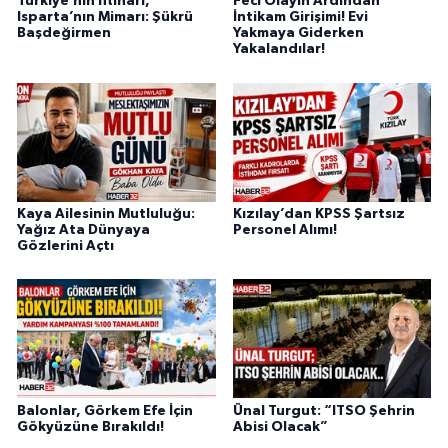
Türkiye’nin İftiharı,
Feci Olayın Ardından
Isparta’nın Mimarı: Şükrü
İntikam Girişimi! Evi
Başdeğirmen
Yakmaya Giderken
Yakalandılar!
Kaya Ailesinin Mutluluğu:
Kızılay’dan KPSS Şartsız
Yağız Ata Dünyaya
Personel Alımı!
Gözlerini Açtı
Balonlar, Görkem Efe İçin
Ünal Turgut: “ITSO Şehrin
Gökyüzüne Bırakıldı!
Abisi Olacak”