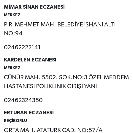
MİMAR SİNAN ECZANESİ
Tarihi Yapılarımız
MERKEZ
PİRİ MEHMET MAH. BELEDİYE İŞHANI ALTI
Teknoloji
NO:94
Türkiye
02462222141
Yerel
KARDELEN ECZANESİ
MERKEZ
İletişim
ÇÜNÜR MAH. 5502. SOK.NO:3 ÖZEL MEDDEM
HASTANESİ POLİKLİNİK GİRİŞİ YANI
Künye
02462324350
ERTURAN ECZANESİ
KEÇİBORLU
ORTA MAH. ATATÜRK CAD. NO:57/A