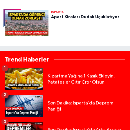
ISPARTA
Apart Kiraları Dudak Uçuklatıyor
Trend Haberler
1
Kızartma Yağına 1 Kaşık Ekleyin,
Patatesler Çıtır Çıtır Olsun
2
Son Dakika: Isparta’da Deprem
Paniği
3
Son Dakika: Isparta’da Arka Arkaya