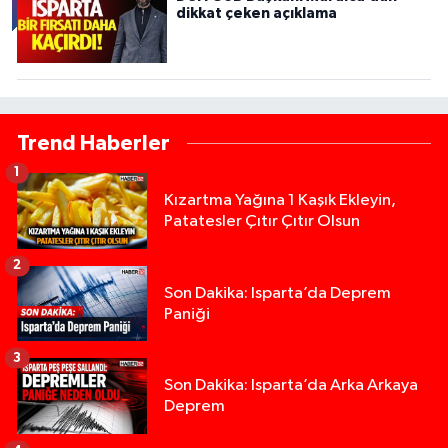
dikkat çeken açıklama
Trend Haberler
1
Kızartma Yağına 1 Kaşık Ekleyin,
Patatesler Çıtır Çıtır Olsun
2
Son Dakika: Isparta’da Deprem
Paniği
3
Son Dakika: Isparta’da Arka Arkaya
Deprem