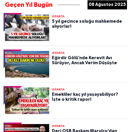
Geçen Yıl Bugün
08 Ağustos 2025
ISPARTA
5 yıl geçince soluğu mahkemede
alıyorlar!
ISPARTA
Eğirdir Gölü’nde Kerevit Avı
Sürüyor, Ancak Verim Düşüşte
ISPARTA
Emekliler kaç yıl yaşayabiliyor?
İşte o kritik rapor!
ISPARTA
Deri OSB Başkanı Marulcu’dan