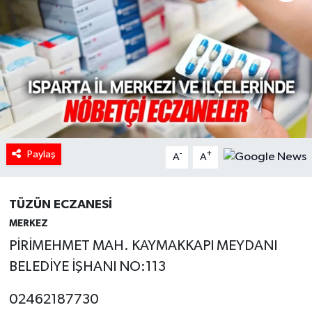
HABERDE İNSAN
İlginç
KÜLTÜR SANAT
MAGAZİN
Paylaş
-
+
A
A
Oyun
POLİTİKA
TÜZÜN ECZANESİ
MERKEZ
RESMİ İLANLAR
PİRİMEHMET MAH. KAYMAKKAPI MEYDANI
BELEDİYE İŞHANI NO:113
SAĞLIK
02462187730
Spor