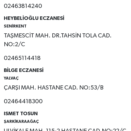
02463814240
HEYBELİOĞLU ECZANESİ
SENİRKENT
TAŞMESCİT MAH. DR.TAHSİN TOLA CAD.
NO:2/C
02465114418
BİLGE ECZANESİ
YALVAÇ
ÇARŞI MAH. HASTANE CAD. NO:53/B
02464418300
ISMET TOSUN
ŞARKİKARAAĞAÇ
ULVİKALE MAH. 115-2 HASTANE CAD.NO:22/C