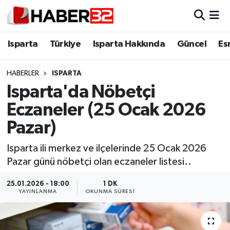
Isparta
Isparta Nöbetçi Eczaneler
Isparta
Türkiye
Isparta Hakkında
Güncel
Es
Isparta Hakkında
Isparta Hava Durumu
HABERLER
ISPARTA
Isparta'da Nöbetçi
Esnaf Diyor ki;
Isparta Trafik Yoğunluk Haritası
Eczaneler (25 Ocak 2026
ASAYİŞ
Süper Lig Puan Durumu ve Fikstür
Pazar)
BİLİM VE TEKNOLOJİ
Tüm Manşetler
Isparta ili merkez ve ilçelerinde 25 Ocak 2026
Pazar günü nöbetçi olan eczaneler listesi..
EĞİTİM
Son Dakika Haberleri
25.01.2026 - 18:00
1 DK
YAYINLANMA
OKUNMA SÜRESI
GENEL
Haber Arşivi
Güncel