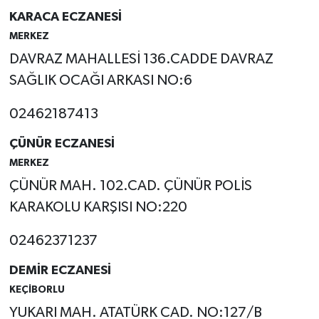
KARACA ECZANESİ
Tarihi Yapılarımız
MERKEZ
DAVRAZ MAHALLESİ 136.CADDE DAVRAZ
Teknoloji
SAĞLIK OCAĞI ARKASI NO:6
Türkiye
02462187413
Yerel
ÇÜNÜR ECZANESİ
MERKEZ
İletişim
ÇÜNÜR MAH. 102.CAD. ÇÜNÜR POLİS
KARAKOLU KARŞISI NO:220
Künye
02462371237
DEMİR ECZANESİ
KEÇİBORLU
YUKARI MAH. ATATÜRK CAD. NO:127/B