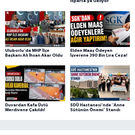
Isparta’ya Geliyor
Uluborlu'da MHP İlçe
Elden Maaş Ödeyen
Başkanı Ali İhsan Akar Oldu
İşverene 390 Bin Lira Ceza!
Duvardan Kafa Üstü
SDÜ Hastanesi'nde 'Anne
Merdivene Çakıldı!
Sütünün Önemi' Standı