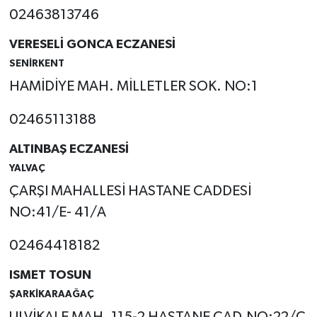
02463813746
VERESELİ GONCA ECZANESİ
SENİRKENT
HAMİDİYE MAH. MİLLETLER SOK. NO:1
02465113188
ALTINBAŞ ECZANESİ
YALVAÇ
ÇARŞI MAHALLESİ HASTANE CADDESİ
NO:41/E- 41/A
02464418182
ISMET TOSUN
ŞARKİKARAAĞAÇ
ULVİKALE MAH. 115-2 HASTANE CAD.NO:22/C