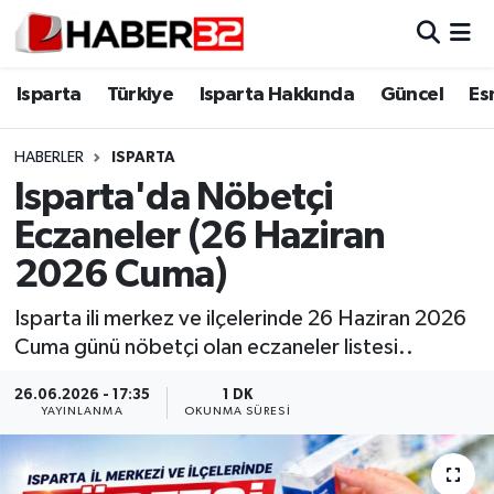
Isparta
Isparta Nöbetçi Eczaneler
Isparta
Türkiye
Isparta Hakkında
Güncel
Es
Isparta Hakkında
Isparta Hava Durumu
HABERLER
ISPARTA
Isparta'da Nöbetçi
Esnaf Diyor ki;
Isparta Trafik Yoğunluk Haritası
Eczaneler (26 Haziran
ASAYİŞ
Süper Lig Puan Durumu ve Fikstür
2026 Cuma)
BİLİM VE TEKNOLOJİ
Tüm Manşetler
Isparta ili merkez ve ilçelerinde 26 Haziran 2026
Cuma günü nöbetçi olan eczaneler listesi..
EĞİTİM
Son Dakika Haberleri
26.06.2026 - 17:35
1 DK
YAYINLANMA
OKUNMA SÜRESI
GENEL
Haber Arşivi
Güncel