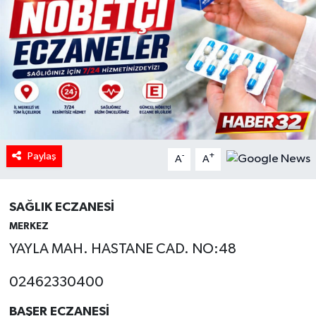
HABERDE İNSAN
İlginç
KÜLTÜR SANAT
MAGAZİN
Paylaş
-
+
A
A
Oyun
POLİTİKA
SAĞLIK ECZANESİ
MERKEZ
RESMİ İLANLAR
YAYLA MAH. HASTANE CAD. NO:48
SAĞLIK
02462330400
BAŞER ECZANESİ
Spor