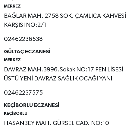
MERKEZ
Tarihi Yapılarımız
BAĞLAR MAH. 2758 SOK. ÇAMLICA KAHVESİ
KARŞISI NO:2/1
Teknoloji
02462236538
Türkiye
GÜLTAÇ ECZANESİ
Yerel
MERKEZ
DAVRAZ MAH.3996.Sokak NO:17 FEN LİSESİ
İletişim
ÜSTÜ YENİ DAVRAZ SAĞLIK OCAĞI YANI
Künye
02462237575
KEÇİBORLU ECZANESİ
KEÇİBORLU
HASANBEY MAH. GÜRSEL CAD. NO:10