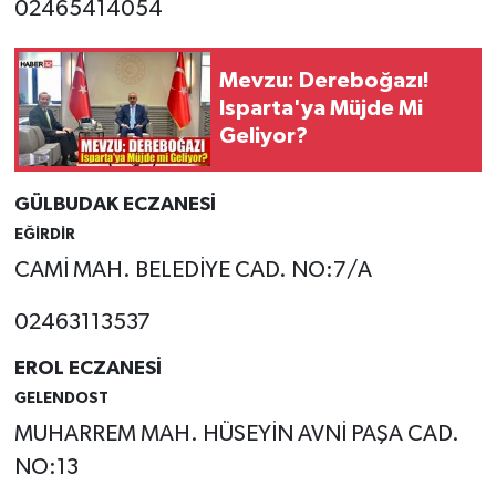
02465414054
Mevzu: Dereboğazı!
Isparta'ya Müjde Mi
Geliyor?
GÜLBUDAK ECZANESİ
EĞİRDİR
CAMİ MAH. BELEDİYE CAD. NO:7/A
02463113537
EROL ECZANESİ
GELENDOST
MUHARREM MAH. HÜSEYİN AVNİ PAŞA CAD.
NO:13