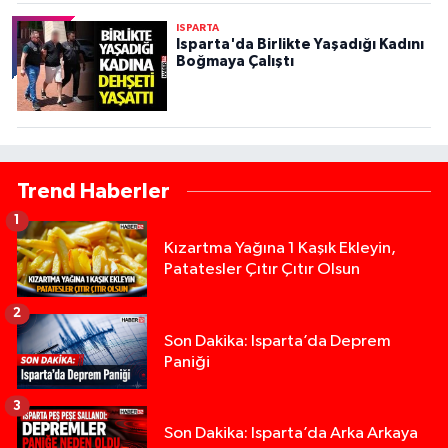
ISPARTA
Isparta'da Birlikte Yaşadığı Kadını
Boğmaya Çalıştı
Trend Haberler
1
Kızartma Yağına 1 Kaşık Ekleyin,
Patatesler Çıtır Çıtır Olsun
2
Son Dakika: Isparta’da Deprem
Paniği
3
Son Dakika: Isparta’da Arka Arkaya