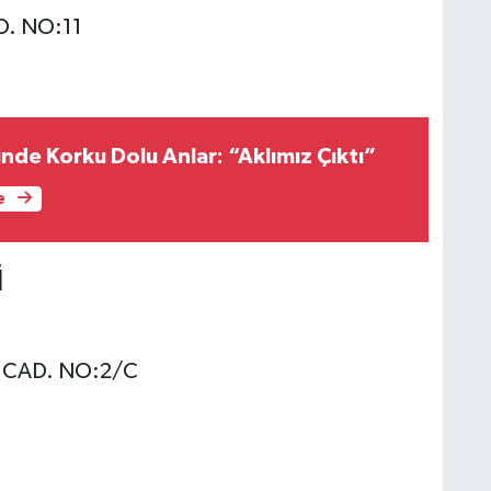
D. NO:11
inde Korku Dolu Anlar: “Aklımız Çıktı”
e
İ
 CAD. NO:2/C