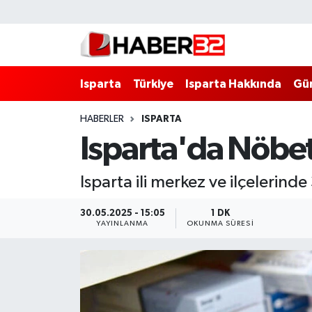
Isparta
Isparta Nöbetçi Eczaneler
Isparta
Türkiye
Isparta Hakkında
Gü
Isparta Hakkında
Isparta Hava Durumu
HABERLER
ISPARTA
Esnaf Diyor ki;
Isparta Trafik Yoğunluk Haritası
Isparta'da Nöbe
ASAYİŞ
Süper Lig Puan Durumu ve Fikstür
Isparta ili merkez ve ilçelerin
BİLİM VE TEKNOLOJİ
Tüm Manşetler
30.05.2025 - 15:05
1 DK
YAYINLANMA
OKUNMA SÜRESI
EĞİTİM
Son Dakika Haberleri
GENEL
Haber Arşivi
Güncel