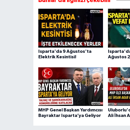
Bunlar da ilginizi çekebilir
Isparta'da 9 Ağustos'ta
Isparta'd
Elektrik Kesintisi!
Ağustos 2
MHP Genel Başkan Yardımcısı
Uluborlu'
Bayraktar Isparta’ya Geliyor
Ali İhsan 