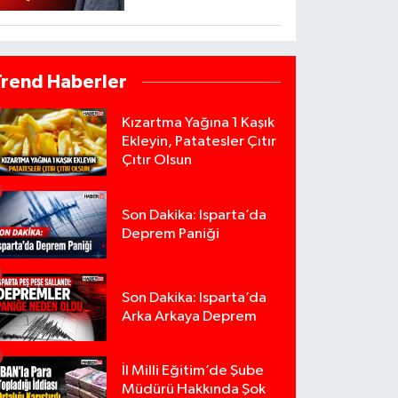
Trend Haberler
Kızartma Yağına 1 Kaşık
Ekleyin, Patatesler Çıtır
Çıtır Olsun
Son Dakika: Isparta’da
Deprem Paniği
Son Dakika: Isparta’da
Arka Arkaya Deprem
İl Milli Eğitim’de Şube
Müdürü Hakkında Şok