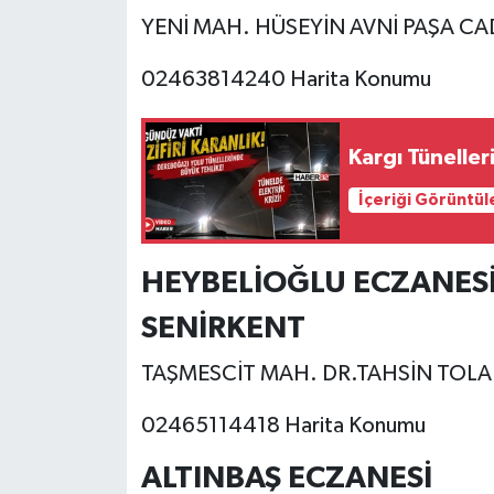
YENİ MAH. HÜSEYİN AVNİ PAŞA CA
02463814240 Harita Konumu
Kargı Tüneller
İçeriği Görüntül
HEYBELİOĞLU ECZANES
SENİRKENT
TAŞMESCİT MAH. DR.TAHSİN TOLA
02465114418 Harita Konumu
ALTINBAŞ ECZANESİ