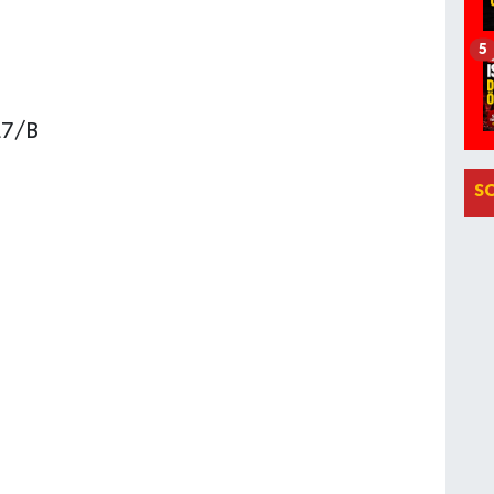
5
27/B
S