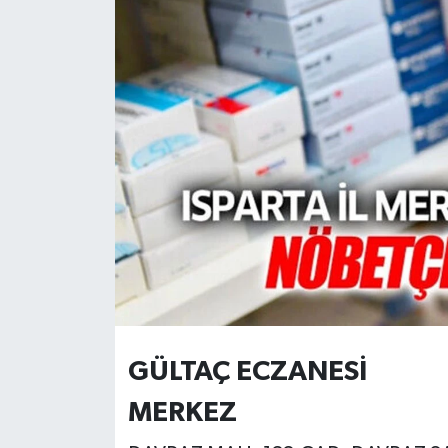
HABERDE İNSAN
İlginç
KÜLTÜR SANAT
MAGAZİN
Oyun
POLİTİKA
RESMİ İLANLAR
GÜLTAÇ ECZANESİ
SAĞLIK
MERKEZ
Spor