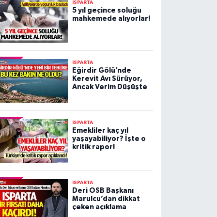
ISPARTA
5 yıl geçince soluğu
mahkemede alıyorlar!
ISPARTA
Eğirdir Gölü’nde
Kerevit Avı Sürüyor,
Ancak Verim Düşüşte
ISPARTA
Emekliler kaç yıl
yaşayabiliyor? İşte o
kritik rapor!
ISPARTA
Deri OSB Başkanı
Marulcu’dan dikkat
çeken açıklama