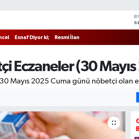
B
6
D
4
E
ncel
Esnaf Diyor ki;
Resmi İlan
5
ST
64
G
tçi Eczaneler (30 Mayı
6
Bİ
13
de 30 Mayıs 2025 Cuma günü nöbetçi olan ecz