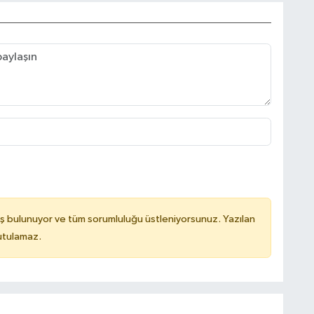
ş bulunuyor ve tüm sorumluluğu üstleniyorsunuz. Yazılan
utulamaz.