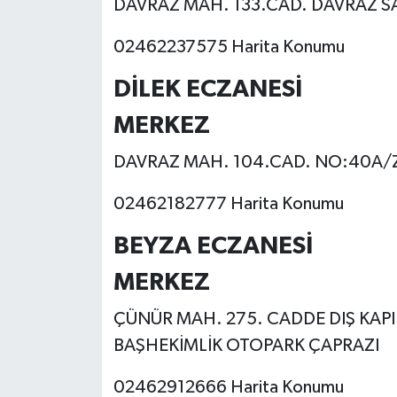
DAVRAZ MAH. 133.CAD. DAVRAZ SA
Tarihi Yapılarımız
02462237575 Harita Konumu
DİLEK ECZANESİ
Teknoloji
MERKEZ
Türkiye
DAVRAZ MAH. 104.CAD. NO:40A/Z
Yerel
02462182777 Harita Konumu
İletişim
BEYZA ECZANESİ
Künye
MERKEZ
ÇÜNÜR MAH. 275. CADDE DIŞ KAPI 
BAŞHEKİMLİK OTOPARK ÇAPRAZI
02462912666 Harita Konumu