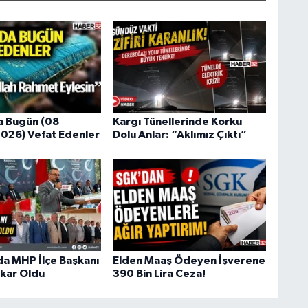
a Bugün (08
Kargı Tünellerinde Korku
026) Vefat Edenler
Dolu Anlar: “Aklımız Çıktı”
da MHP İlçe Başkanı
Elden Maaş Ödeyen İşverene
Akar Oldu
390 Bin Lira Ceza!