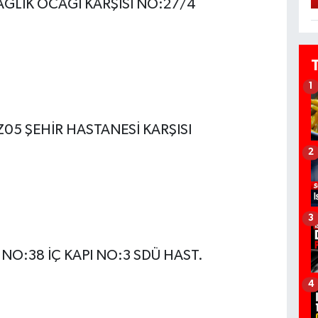
ĞLIK OCAĞI KARŞISI NO:27/4
1
05 ŞEHİR HASTANESİ KARŞISI
2
3
NO:38 İÇ KAPI NO:3 SDÜ HAST.
4