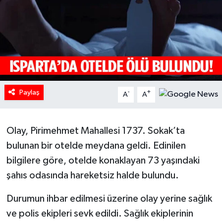
HABERDE İNSAN
İlginç
KÜLTÜR SANAT
Paylaş
MAGAZİN
-
+
A
A
Oyun
Olay, Pirimehmet Mahallesi 1737. Sokak’ta
POLİTİKA
bulunan bir otelde meydana geldi. Edinilen
bilgilere göre, otelde konaklayan 73 yaşındaki
RESMİ İLANLAR
şahıs odasında hareketsiz halde bulundu.
SAĞLIK
Durumun ihbar edilmesi üzerine olay yerine sağlık
ve polis ekipleri sevk edildi. Sağlık ekiplerinin
Spor