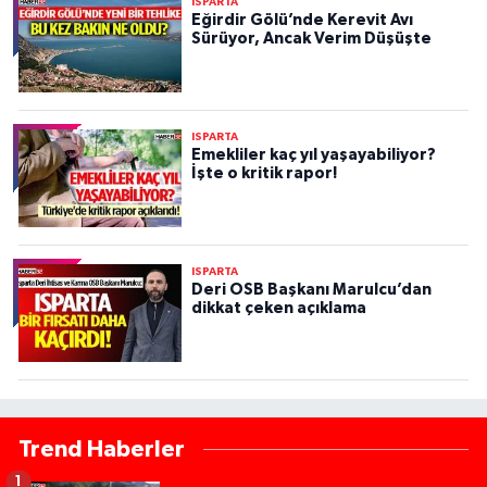
ISPARTA
Eğirdir Gölü’nde Kerevit Avı
Sürüyor, Ancak Verim Düşüşte
ISPARTA
Emekliler kaç yıl yaşayabiliyor?
İşte o kritik rapor!
ISPARTA
Deri OSB Başkanı Marulcu’dan
dikkat çeken açıklama
Trend Haberler
1