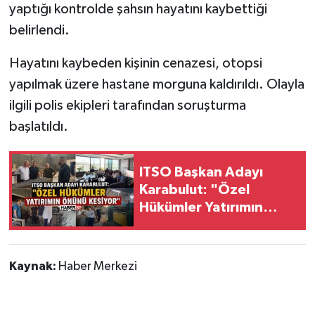
yaptığı kontrolde şahsın hayatını kaybettiği
belirlendi.
Tarihi Yapılarımız
Hayatını kaybeden kişinin cenazesi, otopsi
Teknoloji
yapılmak üzere hastane morguna kaldırıldı. Olayla
ilgili polis ekipleri tarafından soruşturma
Türkiye
başlatıldı.
Yerel
ITSO Başkan Adayı
İletişim
Karabulut: "Özel
Hükümler Yatırımın
Künye
Önünü Kesiyor"
Kaynak:
Haber Merkezi