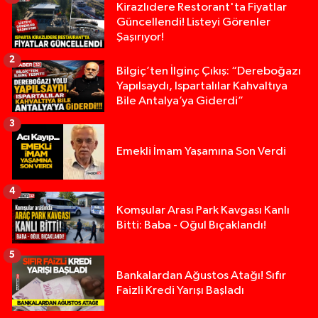
Kirazlıdere Restorant'ta Fiyatlar
Güncellendi! Listeyi Görenler
Şaşırıyor!
2
Bilgiç’ten İlginç Çıkış: “Dereboğazı
Yapılsaydı, Ispartalılar Kahvaltıya
Bile Antalya’ya Giderdi”
3
Emekli İmam Yaşamına Son Verdi
4
Komşular Arası Park Kavgası Kanlı
Bitti: Baba - Oğul Bıçaklandı!
5
Anız Yangını Kazaya Neden Oldu: 13 Araç Birbirin
17:18 |
Bankalardan Ağustos Atağı! Sıfır
Faizli Kredi Yarışı Başladı
Alevlere Teslim Olan Gecekondu Kullanılamaz H
17:08 |
Yolcu Otobüsüyle Minibüsün Çarpıştığı Kaza K
13:46 |