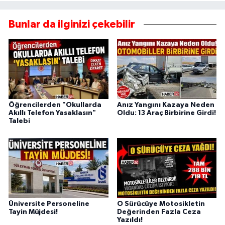
Bunlar da ilginizi çekebilir
Öğrencilerden "Okullarda
Anız Yangını Kazaya Neden
Akıllı Telefon Yasaklasın"
Oldu: 13 Araç Birbirine Girdi!
Talebi
Üniversite Personeline
O Sürücüye Motosikletin
Tayin Müjdesi!
Değerinden Fazla Ceza
Yazıldı!