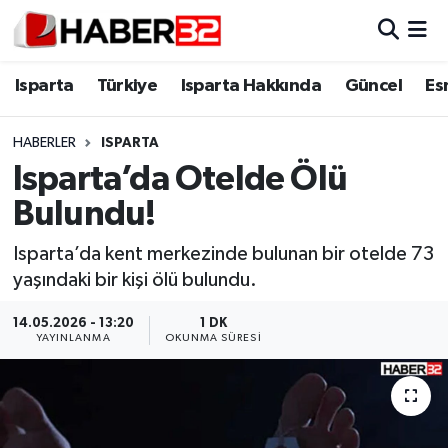
Isparta
Isparta Nöbetçi Eczaneler
Isparta
Türkiye
Isparta Hakkında
Güncel
Es
Isparta Hakkında
Isparta Hava Durumu
HABERLER
ISPARTA
Isparta’da Otelde Ölü
Esnaf Diyor ki;
Isparta Trafik Yoğunluk Haritası
Bulundu!
ASAYİŞ
Süper Lig Puan Durumu ve Fikstür
Isparta’da kent merkezinde bulunan bir otelde 73
yaşındaki bir kişi ölü bulundu.
BİLİM VE TEKNOLOJİ
Tüm Manşetler
14.05.2026 - 13:20
1 DK
EĞİTİM
Son Dakika Haberleri
YAYINLANMA
OKUNMA SÜRESI
GENEL
Haber Arşivi
Güncel