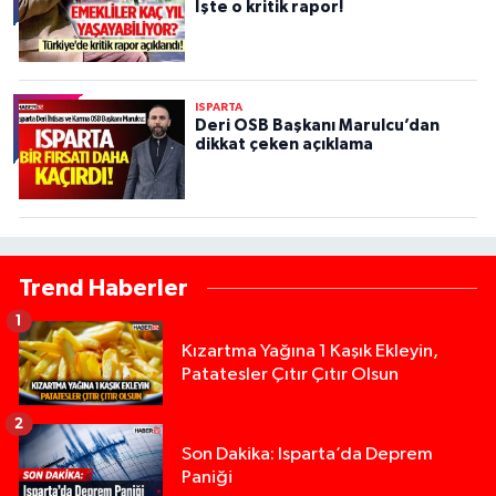
İşte o kritik rapor!
ISPARTA
Deri OSB Başkanı Marulcu’dan
dikkat çeken açıklama
Trend Haberler
1
Kızartma Yağına 1 Kaşık Ekleyin,
Patatesler Çıtır Çıtır Olsun
2
Son Dakika: Isparta’da Deprem
Paniği