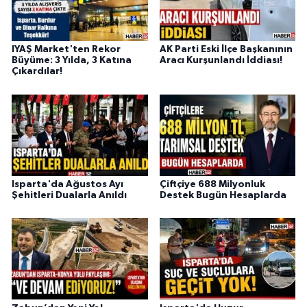
IYAŞ Market'ten Rekor
AK Parti Eski İlçe Başkanının
Büyüme: 3 Yılda, 3 Katına
Aracı Kurşunlandı İddiası!
Çıkardılar!
Isparta'da Ağustos Ayı
Çiftçiye 688 Milyonluk
Şehitleri Dualarla Anıldı
Destek Bugün Hesaplarda