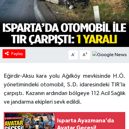
HABERDE İNSAN
İlginç
KÜLTÜR SANAT
Paylaş
MAGAZİN
-
+
A
A
Oyun
Eğirdir-Aksu kara yolu Ağılköy mevkisinde H.Ö.
POLİTİKA
yönetimindeki otomobil, S.D. idaresindeki TIR’la
çarpıştı. Kazanın ardından bölgeye 112 Acil Sağlık
RESMİ İLANLAR
ve jandarma ekipleri sevk edildi.
SAĞLIK
Isparta Ayazmana’da
Avatar Gecesi!
Spor