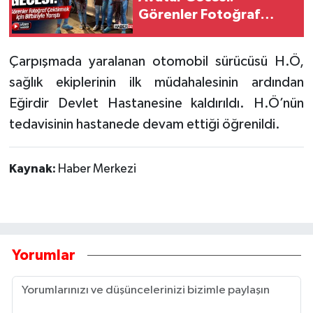
Görenler Fotoğraf
Çektirmek İçin Yarıştı
Tarihi Yapılarımız
Çarpışmada yaralanan otomobil sürücüsü H.Ö,
Teknoloji
sağlık ekiplerinin ilk müdahalesinin ardından
Eğirdir Devlet Hastanesine kaldırıldı. H.Ö’nün
Türkiye
tedavisinin hastanede devam ettiği öğrenildi.
Yerel
Kaynak:
Haber Merkezi
İletişim
Künye
Yorumlar