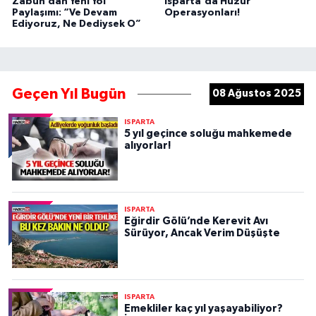
Zabun’dan Yeni Yol
Isparta'da Huzur
Paylaşımı: “Ve Devam
Operasyonları!
Ediyoruz, Ne Dediysek O”
Geçen Yıl Bugün
08 Ağustos 2025
ISPARTA
5 yıl geçince soluğu mahkemede
alıyorlar!
ISPARTA
Eğirdir Gölü’nde Kerevit Avı
Sürüyor, Ancak Verim Düşüşte
ISPARTA
Emekliler kaç yıl yaşayabiliyor?