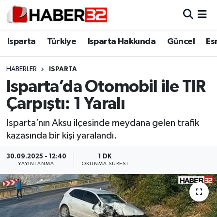
Isparta
Isparta Nöbetçi Eczaneler
Isparta
Türkiye
Isparta Hakkında
Güncel
Es
Isparta Hakkında
Isparta Hava Durumu
HABERLER
ISPARTA
Isparta’da Otomobil ile TIR
Esnaf Diyor ki;
Isparta Trafik Yoğunluk Haritası
Çarpıştı: 1 Yaralı
ASAYİŞ
Süper Lig Puan Durumu ve Fikstür
Isparta’nın Aksu ilçesinde meydana gelen trafik
kazasında bir kişi yaralandı.
BİLİM VE TEKNOLOJİ
Tüm Manşetler
30.09.2025 - 12:40
1 DK
EĞİTİM
Son Dakika Haberleri
YAYINLANMA
OKUNMA SÜRESI
GENEL
Haber Arşivi
Güncel