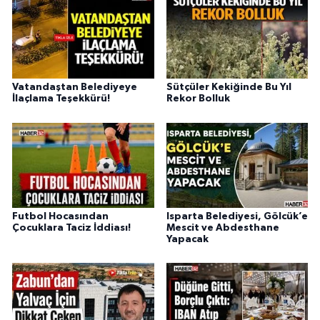
Vatandaştan Belediyeye
Sütçüler Kekiğinde Bu Yıl
İlaçlama Teşekkürü!
Rekor Bolluk
Futbol Hocasından
Isparta Belediyesi, Gölcük’e
Çocuklara Taciz İddiası!
Mescit ve Abdesthane
Yapacak