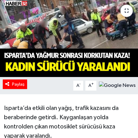
HABERDE İNSAN
İlginç
KÜLTÜR SANAT
MAGAZİN
Oyun
Paylaş
-
+
A
A
POLİTİKA
RESMİ İLANLAR
Isparta’da etkili olan yağış, trafik kazasını da
beraberinde getirdi. Kayganlaşan yolda
SAĞLIK
kontrolden çıkan motosiklet sürücüsü kaza
yaparak yaralandı.
Spor