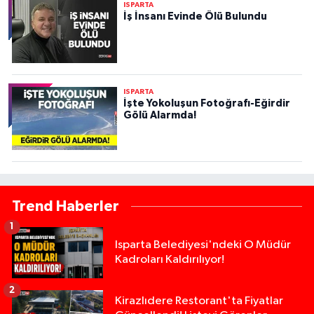
ISPARTA
İş İnsanı Evinde Ölü Bulundu
ISPARTA
İşte Yokoluşun Fotoğrafı-Eğirdir
Gölü Alarmda!
Trend Haberler
1
Isparta Belediyesi'ndeki O Müdür
Kadroları Kaldırılıyor!
2
Kirazlıdere Restorant'ta Fiyatlar