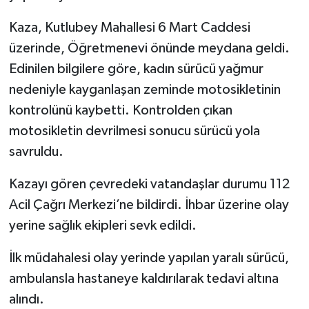
Kaza, Kutlubey Mahallesi 6 Mart Caddesi
Tarihi Yapılarımız
üzerinde, Öğretmenevi önünde meydana geldi.
Teknoloji
Edinilen bilgilere göre, kadın sürücü yağmur
nedeniyle kayganlaşan zeminde motosikletinin
Türkiye
kontrolünü kaybetti. Kontrolden çıkan
motosikletin devrilmesi sonucu sürücü yola
Yerel
savruldu.
İletişim
Kazayı gören çevredeki vatandaşlar durumu 112
Acil Çağrı Merkezi’ne bildirdi. İhbar üzerine olay
Künye
yerine sağlık ekipleri sevk edildi.
İlk müdahalesi olay yerinde yapılan yaralı sürücü,
ambulansla hastaneye kaldırılarak tedavi altına
alındı.