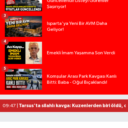
Güncellendi! Listeyi Görenler
Şaşırıyor!
3
Isparta'ya Yeni Bir AVM Daha
Geliyor!
4
Emekli İmam Yaşamına Son Verdi
5
14 ve 16 Yaşlarındaki Kız Kardeşlerden Haber Al
02:19 |
Komşular Arası Park Kavgası Kanlı
Bitti: Baba - Oğul Bıçaklandı!
Demirkapı Tüneli'nde feci kaza: Yaşlı çift hayatın
17:30 |
Takla atan otomobil palmiye ağacına çarptı: 1 ya
15:00 |
Tarsus'taki silahlı kavgada ölü sayısı 2'ye yükse
13:48 |
Tarsus'ta silahlı kavga: Kuzenlerden biri öldü, d
09:47 |