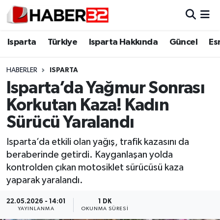
Isparta
Isparta Nöbetçi Eczaneler
Isparta
Türkiye
Isparta Hakkında
Güncel
Es
Isparta Hakkında
Isparta Hava Durumu
HABERLER
ISPARTA
Isparta’da Yağmur Sonrası
Esnaf Diyor ki;
Isparta Trafik Yoğunluk Haritası
Korkutan Kaza! Kadın
ASAYİŞ
Süper Lig Puan Durumu ve Fikstür
Sürücü Yaralandı
BİLİM VE TEKNOLOJİ
Tüm Manşetler
Isparta’da etkili olan yağış, trafik kazasını da
beraberinde getirdi. Kayganlaşan yolda
EĞİTİM
Son Dakika Haberleri
kontrolden çıkan motosiklet sürücüsü kaza
yaparak yaralandı.
GENEL
Haber Arşivi
22.05.2026 - 14:01
1 DK
YAYINLANMA
OKUNMA SÜRESI
Güncel