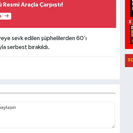
 Resmi Araçla Çarpıştı!
e
5
yeye sevk edilen şüphelilerden 60’ı
yla serbest bırakıldı.
S