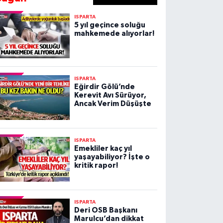
ISPARTA
5 yıl geçince soluğu
mahkemede alıyorlar!
ISPARTA
Eğirdir Gölü’nde
Kerevit Avı Sürüyor,
Ancak Verim Düşüşte
ISPARTA
Emekliler kaç yıl
yaşayabiliyor? İşte o
kritik rapor!
ISPARTA
Deri OSB Başkanı
Marulcu’dan dikkat