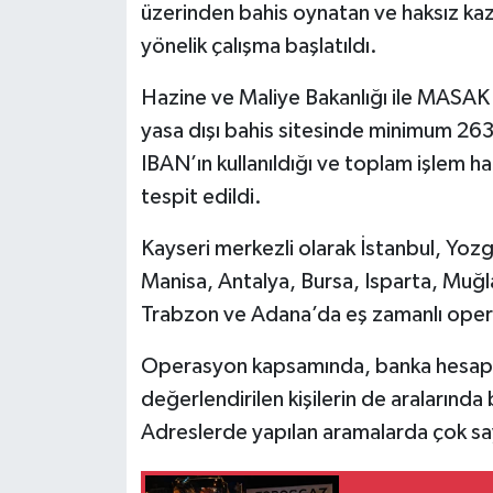
üzerinden bahis oynatan ve haksız kaz
yönelik çalışma başlatıldı.
Tarihi Yapılarımız
Hazine ve Maliye Bakanlığı ile MASAK 
Teknoloji
yasa dışı bahis sitesinde minimum 263
IBAN’ın kullanıldığı ve toplam işlem h
Türkiye
tespit edildi.
Yerel
Kayseri merkezli olarak İstanbul, Yo
İletişim
Manisa, Antalya, Bursa, Isparta, Muğl
Trabzon ve Adana’da eş zamanlı oper
Künye
Operasyon kapsamında, banka hesapları
değerlendirilen kişilerin de aralarınd
Adreslerde yapılan aramalarda çok say