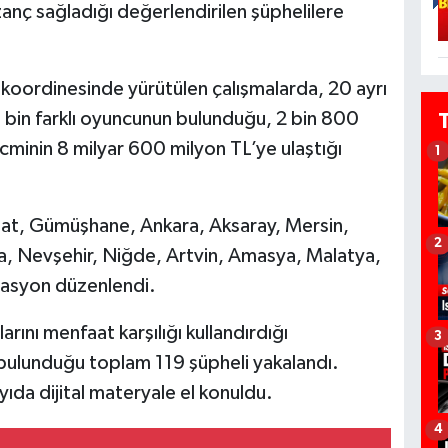
anç sağladığı değerlendirilen şüphelilere
koordinesinde yürütülen çalışmalarda, 20 ayrı
 bin farklı oyuncunun bulunduğu, 2 bin 800
acminin 8 milyar 600 milyon TL’ye ulaştığı
1
zgat, Gümüşhane, Ankara, Aksaray, Mersin,
2
a, Nevşehir, Niğde, Artvin, Amasya, Malatya,
asyon düzenlendi.
nı menfaat karşılığı kullandırdığı
3
a bulunduğu toplam 119 şüpheli yakalandı.
ıda dijital materyale el konuldu.
4