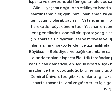
Isparta ve çevresindeki tüm gelişmeler, bu sa
Günlük yaşamı doğrudan etkileyen Isparta ha
saatlik tahminler, gününüzü planlamanıza yar
tam uyumlu olarak paylaşılır. Vatandaşların i
hareketler büyük önem taşır. Yaşanan en son I
kent genelindeki önemli bir Isparta yangın h
için Isparta altın fiyatları, serbest piyasa ve
ilanları, farklı sektörlerden ve uzmanlık al
Büyükşehir Belediyesi ve bağlı kurumların çalışm
altında toplanır. Isparta Elektrik tarafından
kentin can damarıdır; en uygun Isparta uçak bile
araçları ve trafik yoğunluğu bilgileri sunulur.
Demirel Üniversitesi gibi kurumlarla ilgili ak
Isparta konser takvimi ve gönderiler için ger
bilg