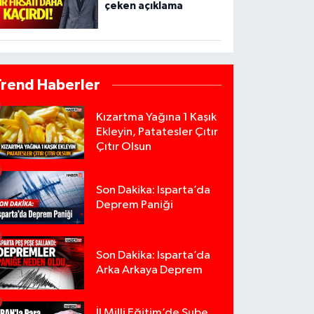
çeken açıklama
Trend Haberler
Kızartma Yağına 1 Kaşık
Ekleyin, Patatesler Çıtır
Çıtır Olsun
Son Dakika: Isparta’da
Deprem Paniği
Son Dakika: Isparta’da
Arka Arkaya Deprem
İl Milli Eğitim’de Şube