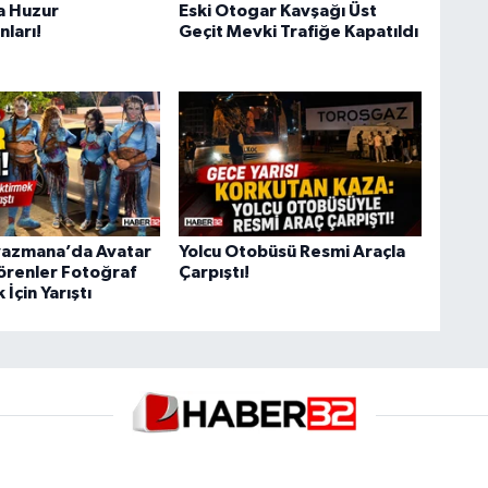
a Huzur
Eski Otogar Kavşağı Üst
ları!
Geçit Mevki Trafiğe Kapatıldı
yazmana’da Avatar
Yolcu Otobüsü Resmi Araçla
örenler Fotoğraf
Çarpıştı!
İçin Yarıştı