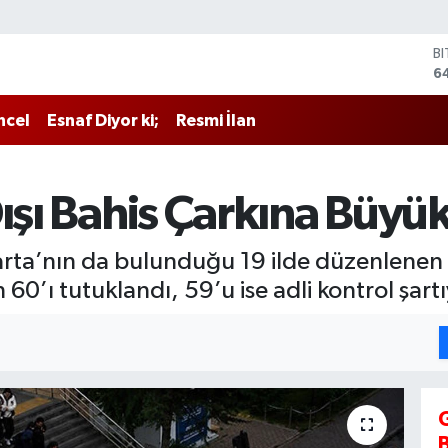
B
6
D
4
ncel
Esnaf Diyor ki;
Resmi İlan
E
5
S
6
Dışı Bahis Çarkına Büyü
G
6
B
parta’nın da bulunduğu 19 ilde düzenlenen
1
60’ı tutuklandı, 59’u ise adli kontrol şartıy