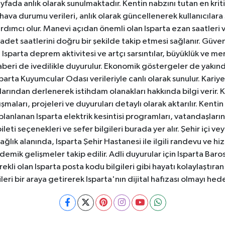
yfada anlık olarak sunulmaktadır. Kentin nabzını tutan en kriti
va durumu verileri, anlık olarak güncellenerek kullanıcılara
dımcı olur. Manevi açıdan önemli olan Isparta ezan saatleri ve
badet saatlerini doğru bir şekilde takip etmesi sağlanır. Güven
sparta deprem aktivitesi ve artçı sarsıntılar, büyüklük ve merk
aberi de ivedilikle duyurulur. Ekonomik göstergeler de yakınd
 Isparta Kuyumcular Odası verileriyle canlı olarak sunulur. Kariy
anlarından derlenerek istihdam olanakları hakkında bilgi verir
aları, projeleri ve duyuruları detaylı olarak aktarılır. Kentin tü
 planlanan Isparta elektrik kesintisi programları, vatandaşların
ti seçenekleri ve sefer bilgileri burada yer alır. Şehir içi veya
 Sağlık alanında, Isparta Şehir Hastanesi ile ilgili randevu ve
ademik gelişmeler takip edilir. Adli duyurular için Isparta Bar
ekli olan Isparta posta kodu bilgileri gibi hayatı kolaylaştıra
ileri bir araya getirerek Isparta'nın dijital hafızası olmayı hede