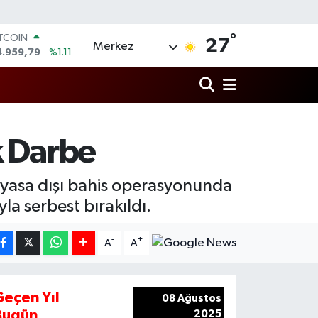
°
ITCOIN
27
Merkez
4.959,79
%1.11
OLAR
7,7436
%0.18
URO
5,2510
%0.32
TERLİN
4,4811
%0.38
k Darbe
RAM ALTIN
660.55
%0.03
İST100
 yasa dışı bahis operasyonunda
3.779
%-14
la serbest bırakıldı.
-
+
A
A
Geçen Yıl
08 Ağustos
Bugün
2025