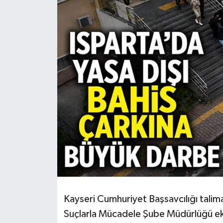
HABERDE İNSAN
İlginç
KÜLTÜR SANAT
MAGAZİN
Oyun
POLİTİKA
RESMİ İLANLAR
SAĞLIK
Kayseri Cumhuriyet Başsavcılığı talima
Suçlarla Mücadele Şube Müdürlüğü ekipl
Spor