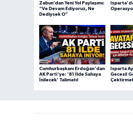
Zabun’dan Yeni Yol Paylaşımı:
Isparta'd
“Ve Devam Ediyoruz, Ne
Operasyon
Dediysek O”
Cumhurbaşkanı Erdoğan'dan
Isparta A
AK Parti'ye: '81 İlde Sahaya
Gecesi! G
İnilecek' Talimatı!
Çektirmek 