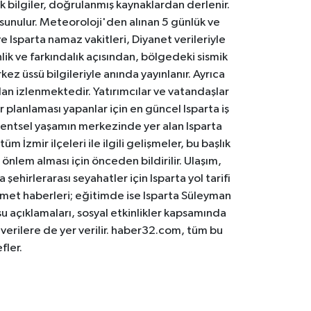
k bilgiler, doğrulanmış kaynaklardan derlenir.
 sunulur. Meteoroloji'den alınan 5 günlük ve
 Isparta namaz vakitleri, Diyanet verileriyle
lik ve farkındalık açısından, bölgedeki sismik
ez üssü bilgileriyle anında yayınlanır. Ayrıca
an izlenmektedir. Yatırımcılar ve vatandaşlar
er planlaması yapanlar için en güncel Isparta iş
. Kentsel yaşamın merkezinde yer alan Isparta
m İzmir ilçeleri ile ilgili gelişmeler, bu başlık
 önlem alması için önceden bildirilir. Ulaşım,
 şehirlerarası seyahatler için Isparta yol tarifi
 hizmet haberleri; eğitimde ise Isparta Süleyman
osu açıklamaları, sosyal etkinlikler kapsamında
n verilere de yer verilir. haber32.com, tüm bu
fler.