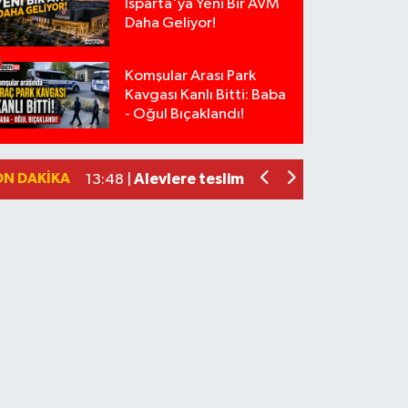
Isparta'ya Yeni Bir AVM
Daha Geliyor!
Komşular Arası Park
Kavgası Kanlı Bitti: Baba
Isparta’da Silah Operasyonu: 165 Taba
19:36 |
- Oğul Bıçaklandı!
Anız Yangını Kazaya Neden Oldu: 13 Ara
17:18 |
Alevlere Teslim Olan Gecekondu Kull
17:08 |
ON DAKIKA
Alevlere teslim olan gecekondu kulla
13:48 |
Yolcu Otobüsüyle Minibüsün Çarpışt
13:46 |