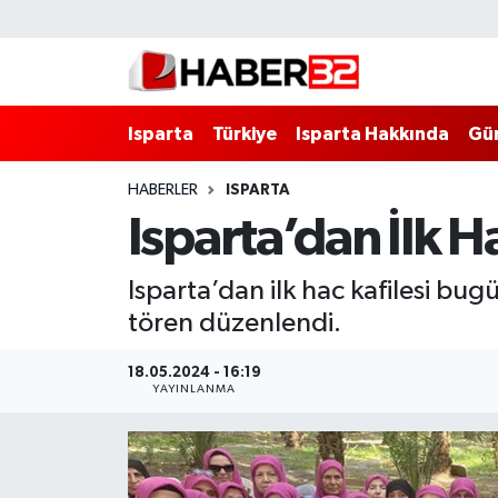
Isparta
Isparta Nöbetçi Eczaneler
Isparta
Türkiye
Isparta Hakkında
Gü
Isparta Hakkında
Isparta Hava Durumu
HABERLER
ISPARTA
Esnaf Diyor ki;
Isparta Trafik Yoğunluk Haritası
Isparta’dan İlk H
ASAYİŞ
Süper Lig Puan Durumu ve Fikstür
Isparta’dan ilk hac kafilesi bug
BİLİM VE TEKNOLOJİ
Tüm Manşetler
tören düzenlendi.
EĞİTİM
Son Dakika Haberleri
18.05.2024 - 16:19
YAYINLANMA
GENEL
Haber Arşivi
Güncel