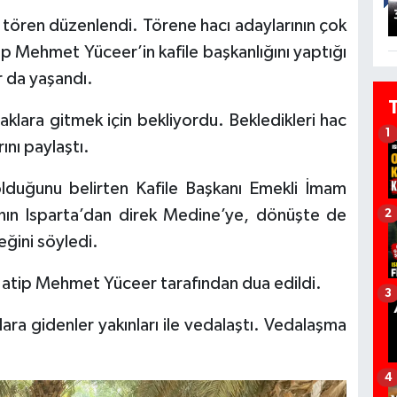
r tören düzenlendi. Törene hacı adaylarının çok
ip Mehmet Yüceer’in kafile başkanlığını yaptığı
r da yaşandı.
praklara gitmek için bekliyordu. Bekledikleri hac
1
ını paylaştı.
olduğunu belirten Kafile Başkanı Emekli İmam
nın Isparta’dan direk Medine’ye, dönüşte de
2
eğini söyledi.
atip Mehmet Yüceer tarafından dua edildi.
3
ara gidenler yakınları ile vedalaştı. Vedalaşma
4