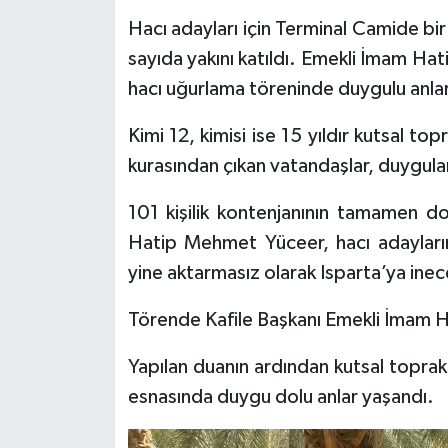
Hacı adayları için Terminal Camide bi
Tarihi Yapılarımız
sayıda yakını katıldı. Emekli İmam Hat
hacı uğurlama töreninde duygulu anla
Teknoloji
Kimi 12, kimisi ise 15 yıldır kutsal to
Türkiye
kurasından çıkan vatandaşlar, duygular
Yerel
101 kişilik kontenjanının tamamen d
Hatip Mehmet Yüceer, hacı adayları
İletişim
yine aktarmasız olarak Isparta’ya inec
Künye
Törende Kafile Başkanı Emekli İmam H
Yapılan duanın ardından kutsal toprakl
esnasında duygu dolu anlar yaşandı.