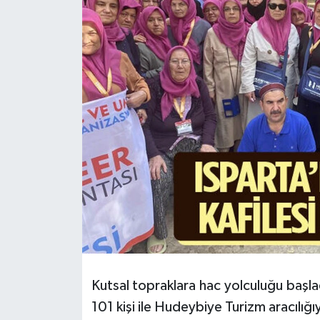
HABERDE İNSAN
İlginç
KÜLTÜR SANAT
MAGAZİN
Oyun
POLİTİKA
RESMİ İLANLAR
SAĞLIK
Kutsal topraklara hac yolculuğu başladı
101 kişi ile Hudeybiye Turizm aracılığıy
Spor