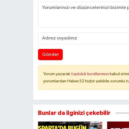
Gönder
Yorum yazarak
topluluk kurallarımızı
kabul etmi
yorumlardan Haber32 hiçbir şekilde sorumlu t
Bunlar da ilginizi çekebilir