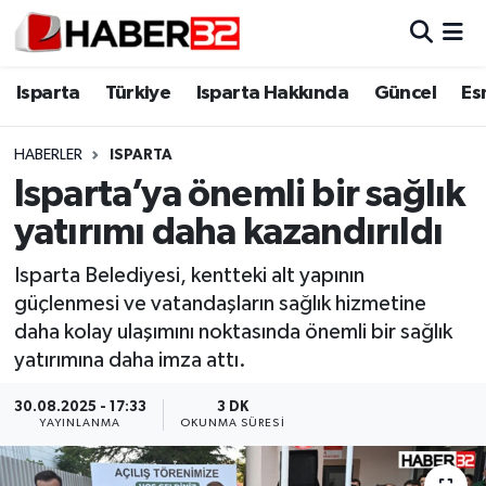
Isparta
Isparta Nöbetçi Eczaneler
Isparta
Türkiye
Isparta Hakkında
Güncel
Es
Isparta Hakkında
Isparta Hava Durumu
HABERLER
ISPARTA
Isparta’ya önemli bir sağlık
Esnaf Diyor ki;
Isparta Trafik Yoğunluk Haritası
yatırımı daha kazandırıldı
ASAYİŞ
Süper Lig Puan Durumu ve Fikstür
Isparta Belediyesi, kentteki alt yapının
güçlenmesi ve vatandaşların sağlık hizmetine
BİLİM VE TEKNOLOJİ
Tüm Manşetler
daha kolay ulaşımını noktasında önemli bir sağlık
yatırımına daha imza attı.
EĞİTİM
Son Dakika Haberleri
30.08.2025 - 17:33
3 DK
GENEL
Haber Arşivi
YAYINLANMA
OKUNMA SÜRESI
Güncel