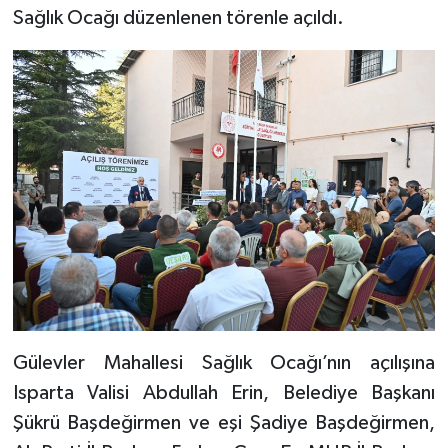
Sağlık Ocağı düzenlenen törenle açıldı.
Tarihi Yapılarımız
Teknoloji
Türkiye
Yerel
İletişim
Künye
Gülevler Mahallesi Sağlık Ocağı’nın açılışına
Isparta Valisi Abdullah Erin, Belediye Başkanı
Şükrü Başdeğirmen ve eşi Şadiye Başdeğirmen,