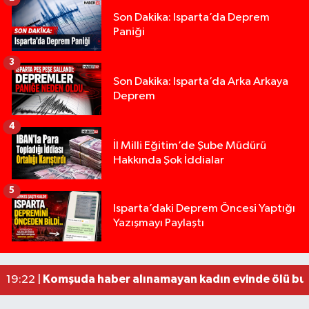
Son Dakika: Isparta’da Deprem
Paniği
3
Son Dakika: Isparta’da Arka Arkaya
Deprem
4
İl Milli Eğitim’de Şube Müdürü
Hakkında Şok İddialar
5
Yığılca'da kardeşler arasındaki silahlı kavgada 
13:00 |
Isparta’daki Deprem Öncesi Yaptığı
Yazışmayı Paylaştı
Tur teknesi çalışanlarının birbirine girdiği kavga
12:48 |
MOTOSİKLETLE ÇARPIŞAN OTOMOBİL GÜL HEYKE
02:26 |
Alzheimer Hastası Adamdan Saatlerdir Haber A
20:12 |
Komşuda haber alınamayan kadın evinde ölü bu
19:22 |