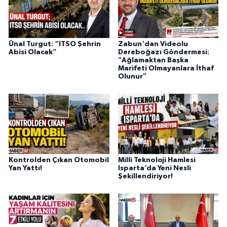
Ünal Turgut: “ITSO Şehrin
Zabun'dan Videolu
Abisi Olacak”
Dereboğazı Göndermesi:
"Ağlamaktan Başka
Marifeti Olmayanlara İthaf
Olunur"
Kontrolden Çıkan Otomobil
Milli Teknoloji Hamlesi
Yan Yattı!
Isparta’da Yeni Nesli
Şekillendiriyor!