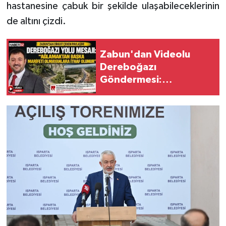
hastanesine çabuk bir şekilde ulaşabileceklerinin
de altını çizdi.
Zabun'dan Videolu
Dereboğazı
Göndermesi:
"Ağlamaktan Başka
Marifeti Olmayanlara
İthaf Olunur"