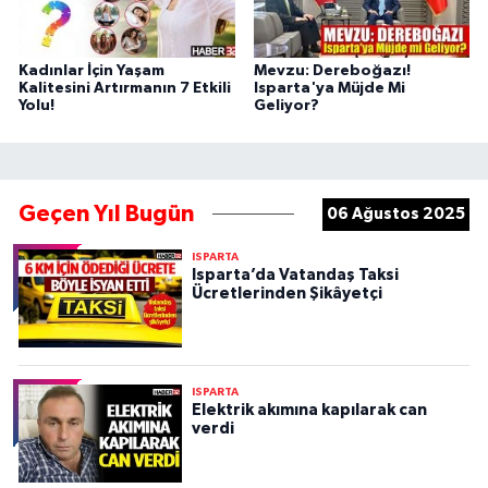
Kadınlar İçin Yaşam
Mevzu: Dereboğazı!
Kalitesini Artırmanın 7 Etkili
Isparta'ya Müjde Mi
Yolu!
Geliyor?
Geçen Yıl Bugün
06 Ağustos 2025
ISPARTA
Isparta’da Vatandaş Taksi
Ücretlerinden Şikâyetçi
ISPARTA
Elektrik akımına kapılarak can
verdi