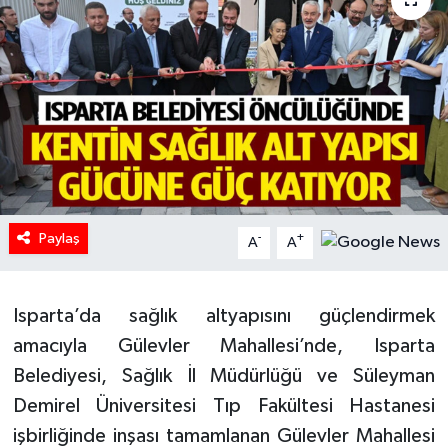
HABERDE İNSAN
İlginç
KÜLTÜR SANAT
MAGAZİN
Paylaş
Oyun
-
+
A
A
POLİTİKA
Isparta’da sağlık altyapısını güçlendirmek
RESMİ İLANLAR
amacıyla Gülevler Mahallesi’nde, Isparta
Belediyesi, Sağlık İl Müdürlüğü ve Süleyman
SAĞLIK
Demirel Üniversitesi Tıp Fakültesi Hastanesi
işbirliğinde inşası tamamlanan Gülevler Mahallesi
Spor