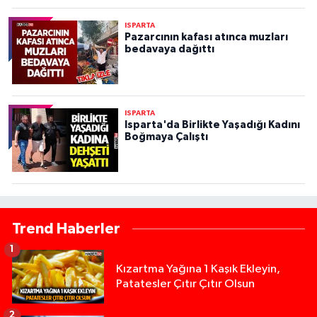
ISPARTA
Pazarcının kafası atınca muzları
bedavaya dağıttı
ISPARTA
Isparta'da Birlikte Yaşadığı Kadını
Boğmaya Çalıştı
Trend Haberler
1
Kızartma Yağına 1 Kaşık Ekleyin,
Patatesler Çıtır Çıtır Olsun
2