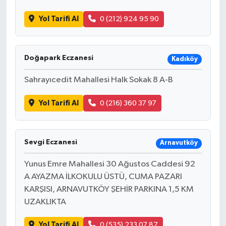
Yol Tarifi Al
0 (212) 924 95 90
Doğapark Eczanesi
Kadıköy
Sahrayıcedit Mahallesi Halk Sokak 8 A-B
Yol Tarifi Al
0 (216) 360 37 97
Sevgi Eczanesi
Arnavutköy
Yunus Emre Mahallesi 30 Ağustos Caddesi 92
A AYAZMA İLKOKULU ÜSTÜ, CUMA PAZARI
KARŞISI, ARNAVUTKÖY ŞEHİR PARKINA 1,5 KM
UZAKLIKTA
Yol Tarifi Al
0 (535) 233 07 87