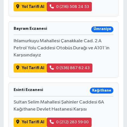
Yol Tarifi Al
0 (216) 508 24 53
Bayram Eczanesi
Ümraniye
Ihlamurkuyu Mahallesi Çanakkale Cad. 2 A
Petrol Yolu Caddesi Otobüs Durağı ve A101’in
Karşısındayız
Yol Tarifi Al
0 (536) 867 62 43
Esinti Eczanesi
Kağıthane
Sultan Selim Mahallesi Şahinler Caddesi 6A
Kağıthane Devlet Hastanesi Karşısı
Yol Tarifi Al
0 (212) 283 59 00