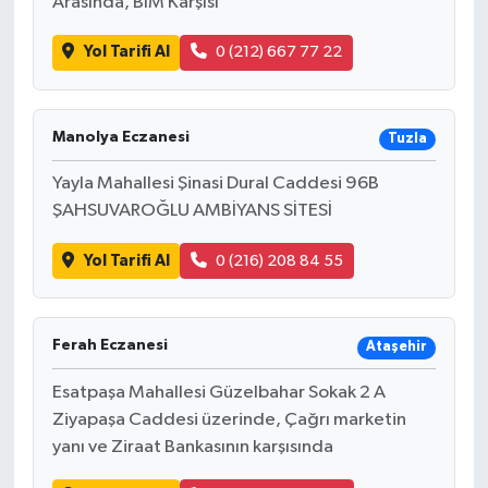
Arasında, BİM Karşısı
Yol Tarifi Al
0 (212) 667 77 22
Manolya Eczanesi
Tuzla
Yayla Mahallesi Şinasi Dural Caddesi 96B
ŞAHSUVAROĞLU AMBİYANS SİTESİ
Yol Tarifi Al
0 (216) 208 84 55
Ferah Eczanesi
Ataşehir
Esatpaşa Mahallesi Güzelbahar Sokak 2 A
Ziyapaşa Caddesi üzerinde, Çağrı marketin
yanı ve Ziraat Bankasının karşısında