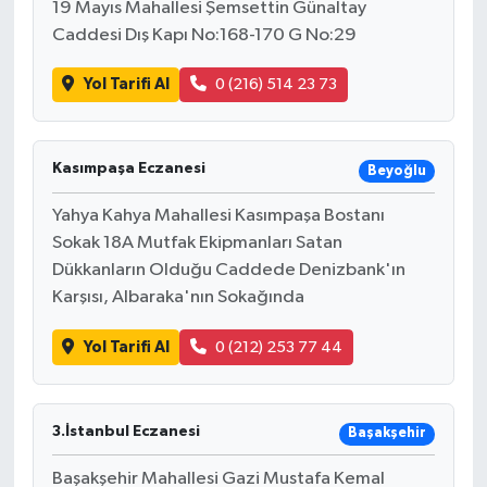
19 Mayıs Mahallesi Şemsettin Günaltay
Caddesi Dış Kapı No:168-170 G No:29
Tarihi Yapılarımız
Yol Tarifi Al
0 (216) 514 23 73
Teknoloji
Türkiye
Kasımpaşa Eczanesi
Beyoğlu
Yahya Kahya Mahallesi Kasımpaşa Bostanı
Yerel
Sokak 18A Mutfak Ekipmanları Satan
Dükkanların Olduğu Caddede Denizbank'ın
İletişim
Karşısı, Albaraka'nın Sokağında
Künye
Yol Tarifi Al
0 (212) 253 77 44
3.İstanbul Eczanesi
Başakşehir
Başakşehir Mahallesi Gazi Mustafa Kemal