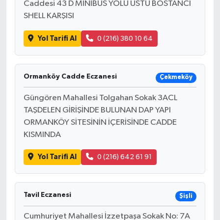
Caddesi 43 D MİNİBÜS YOLU ÜSTÜ BOSTANCI
SHELL KARŞISI
Yol Tarifi Al
0 (216) 380 10 64
Ormanköy Cadde Eczanesi
Çekmeköy
Güngören Mahallesi Tolgahan Sokak 3ACL
TAŞDELEN GİRİŞİNDE BULUNAN DAP YAPI
ORMANKÖY SİTESİNİN İÇERİSİNDE CADDE
KISMINDA
Yol Tarifi Al
0 (216) 642 61 91
Tavil Eczanesi
Şişli
Cumhuriyet Mahallesi İzzetpaşa Sokak No: 7A