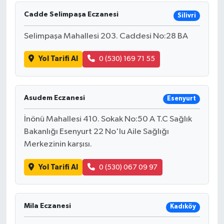
Cadde Selimpaşa Eczanesi
Silivri
HABERDE İNSAN
Selimpaşa Mahallesi 203. Caddesi No:28 BA
İlginç
Yol Tarifi Al
0 (530) 169 71 55
KÜLTÜR SANAT
MAGAZİN
Asudem Eczanesi
Esenyurt
İnönü Mahallesi 410. Sokak No:50 A T.C Sağlık
Oyun
Bakanlığı Esenyurt 22 No'lu Aile Sağlığı
Merkezinin karşısı.
POLİTİKA
Yol Tarifi Al
0 (530) 067 09 97
RESMİ İLANLAR
SAĞLIK
Mila Eczanesi
Kadıköy
Spor