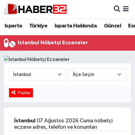
Isparta
Isparta Nöbetçi Eczaneler
Isparta
Türkiye
Isparta Hakkında
Güncel
Es
Isparta Hakkında
Isparta Hava Durumu
İstanbul Nöbetçi Eczaneler
Esnaf Diyor ki;
Isparta Trafik Yoğunluk Haritası
ASAYİŞ
Süper Lig Puan Durumu ve Fikstür
BİLİM VE TEKNOLOJİ
Tüm Manşetler
Paylaş
EĞİTİM
Son Dakika Haberleri
GENEL
Haber Arşivi
İstanbul
07 Ağustos 2026 Cuma nöbetçi
eczane adres, telefon ve konumları
Güncel