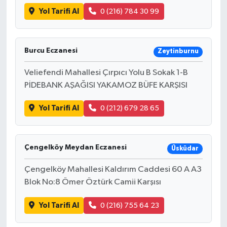
Yol Tarifi Al
0 (216) 784 30 99
Burcu Eczanesi
Zeytinburnu
Veliefendi Mahallesi Çırpıcı Yolu B Sokak 1-B
PİDEBANK AŞAĞISI YAKAMOZ BÜFE KARŞISI
Yol Tarifi Al
0 (212) 679 28 65
Çengelköy Meydan Eczanesi
Üsküdar
Çengelköy Mahallesi Kaldırım Caddesi 60 A A3
Blok No:8 Ömer Öztürk Camii Karşısı
Yol Tarifi Al
0 (216) 755 64 23