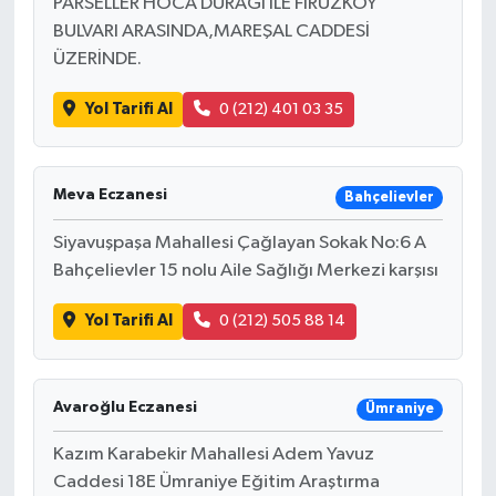
PARSELLER HOCA DURAĞI İLE FİRUZKÖY
BULVARI ARASINDA,MAREŞAL CADDESİ
ÜZERİNDE.
Yol Tarifi Al
0 (212) 401 03 35
Meva Eczanesi
Bahçelievler
Siyavuşpaşa Mahallesi Çağlayan Sokak No:6 A
Bahçelievler 15 nolu Aile Sağlığı Merkezi karşısı
Yol Tarifi Al
0 (212) 505 88 14
Avaroğlu Eczanesi
Ümraniye
Kazım Karabekir Mahallesi Adem Yavuz
Caddesi 18E Ümraniye Eğitim Araştırma