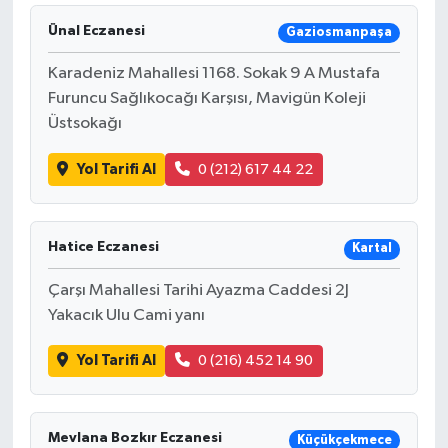
Ünal Eczanesi
Gaziosmanpaşa
Karadeniz Mahallesi 1168. Sokak 9 A Mustafa
Furuncu Sağlıkocağı Karşısı, Mavigün Koleji
Üstsokağı
Yol Tarifi Al
0 (212) 617 44 22
Hatice Eczanesi
Kartal
Çarşı Mahallesi Tarihi Ayazma Caddesi 2J
Yakacık Ulu Cami yanı
Yol Tarifi Al
0 (216) 452 14 90
Mevlana Bozkır Eczanesi
Küçükçekmece