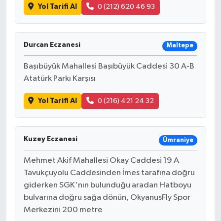
Yol Tarifi Al
0 (212) 620 46 93
Durcan Eczanesi
Maltepe
Başıbüyük Mahallesi Başıbüyük Caddesi 30 A-B
Atatürk Parkı Karşısı
Yol Tarifi Al
0 (216) 421 24 32
Kuzey Eczanesi
Ümraniye
Mehmet Akif Mahallesi Okay Caddesi 19 A
Tavukçuyolu Caddesinden İmes tarafına doğru
giderken SGK'nın bulunduğu aradan Hatboyu
bulvarına doğru sağa dönün, OkyanusFly Spor
Merkezini 200 metre