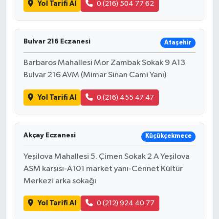
Yol Tarifi Al
0 (216) 504 77 62
Bulvar 216 Eczanesi
Ataşehir
Barbaros Mahallesi Mor Zambak Sokak 9 A13
Bulvar 216 AVM (Mimar Sinan Cami Yanı)
Yol Tarifi Al
0 (216) 455 47 47
Akçay Eczanesi
Küçükçekmece
Yeşilova Mahallesi 5. Çimen Sokak 2 A Yeşilova
ASM karşısı-A101 market yanı-Cennet Kültür
Merkezi arka sokağı
Yol Tarifi Al
0 (212) 924 40 77