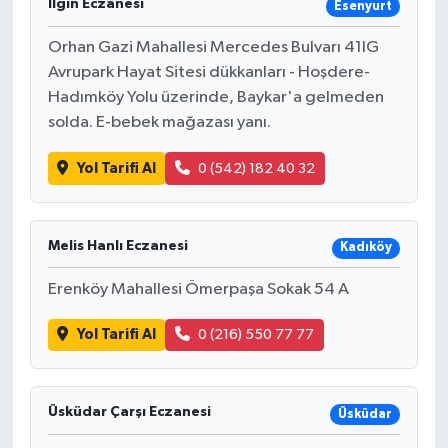
Ilgın Eczanesi
Esenyurt
Orhan Gazi Mahallesi Mercedes Bulvarı 41IG
Avrupark Hayat Sitesi dükkanları - Hoşdere-
Hadımköy Yolu üzerinde, Baykar'a gelmeden
solda. E-bebek mağazası yanı.
Yol Tarifi Al
0 (542) 182 40 32
Melis Hanlı Eczanesi
Kadıköy
Erenköy Mahallesi Ömerpaşa Sokak 54 A
Yol Tarifi Al
0 (216) 550 77 77
Üsküdar Çarşı Eczanesi
Üsküdar