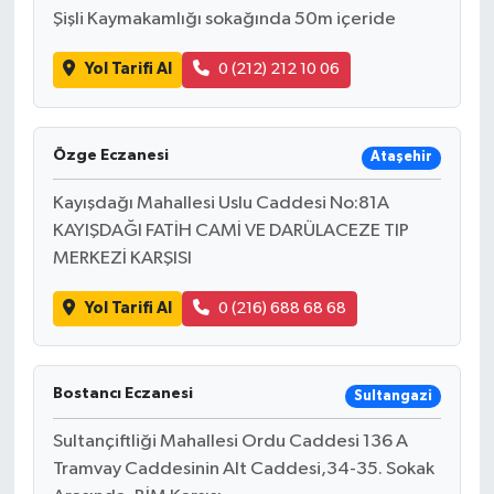
Şişli Kaymakamlığı sokağında 50m içeride
Yol Tarifi Al
0 (212) 212 10 06
Özge Eczanesi
Ataşehir
Kayışdağı Mahallesi Uslu Caddesi No:81A
KAYIŞDAĞI FATİH CAMİ VE DARÜLACEZE TIP
MERKEZİ KARŞISI
Yol Tarifi Al
0 (216) 688 68 68
Bostancı Eczanesi
Sultangazi
Sultançiftliği Mahallesi Ordu Caddesi 136 A
Tramvay Caddesinin Alt Caddesi,34-35. Sokak