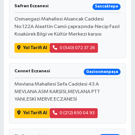
Safran Eczanesi
Sancaktepe
Osmangazi Mahallesi Alsancak Caddesi
No:122A Alaattin Camii çaprazında-Necip Fazıl
Kısakürek Bilgi ve Kültür Merkezi karşısı
Yol Tarifi Al
0 (540) 072 37 26
Cennet Eczanesi
Gaziosmanpaşa
Mevlana Mahallesi Sefa Caddesi 43 A
MEVLANA ASM KARŞISI,MEVLANA PTT
YANI,ESKİ MERVE ECZANESİ
Yol Tarifi Al
0 (212) 650 04 93