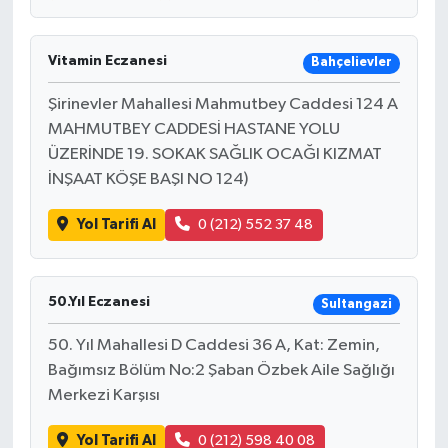
Vitamin Eczanesi
Bahçelievler
Şirinevler Mahallesi Mahmutbey Caddesi 124 A
MAHMUTBEY CADDESİ HASTANE YOLU
ÜZERİNDE 19. SOKAK SAĞLIK OCAĞI KIZMAT
İNŞAAT KÖŞE BAŞI NO 124)
Yol Tarifi Al
0 (212) 552 37 48
50.Yıl Eczanesi
Sultangazi
50. Yıl Mahallesi D Caddesi 36 A, Kat: Zemin,
Bağımsız Bölüm No:2 Şaban Özbek Aile Sağlığı
Merkezi Karşısı
Yol Tarifi Al
0 (212) 598 40 08