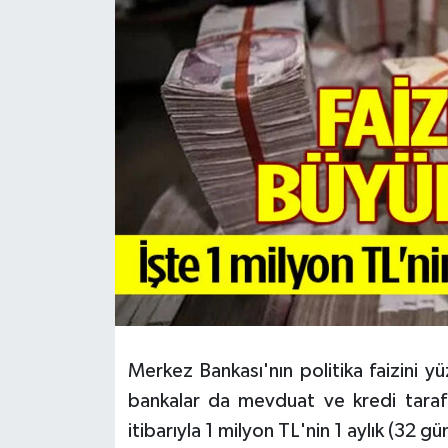
HABERDE İNSAN
İlginç
KÜLTÜR SANAT
MAGAZİN
Oyun
POLİTİKA
RESMİ İLANLAR
Merkez Bankası'nın politika faizini 
SAĞLIK
bankalar da mevduat ve kredi tara
itibarıyla 1 milyon TL'nin 1 aylık (32 gün
Spor