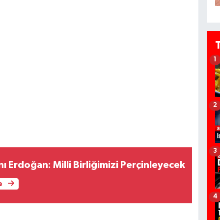
1
2
3
 Erdoğan: Milli Birliğimizi Perçinleyecek
e
4