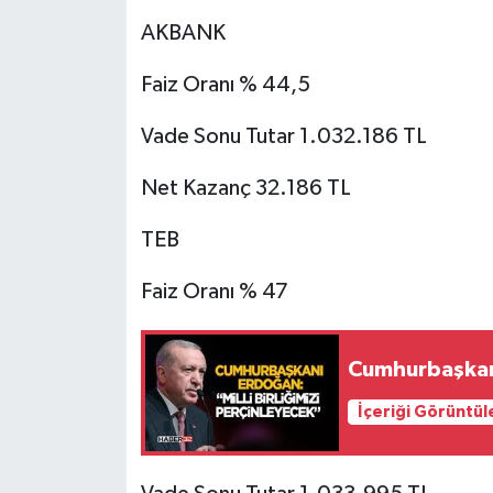
AKBANK
Tarihi Yapılarımız
Faiz Oranı % 44,5
Teknoloji
Vade Sonu Tutar 1.032.186 TL
Türkiye
Net Kazanç 32.186 TL
Yerel
TEB
İletişim
Faiz Oranı % 47
Künye
Cumhurbaşkanı
İçeriği Görüntül