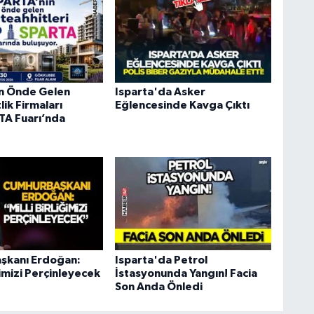
ın Önde Gelen
Isparta'da Asker
ik Firmaları
Eğlencesinde Kavga Çıktı
A Fuarı’nda
şkanı Erdoğan:
Isparta'da Petrol
iğimizi Perçinleyecek
İstasyonunda Yangın! Facia
Son Anda Önledi