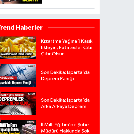
Trend Haberler
Kızartma Yağına 1 Kaşık
Ekleyin, Patatesler Çıtır
Çıtır Olsun
Son Dakika: Isparta’da
Deprem Paniği
Son Dakika: Isparta’da
Arka Arkaya Deprem
İl Milli Eğitim’de Şube
Müdürü Hakkında Şok