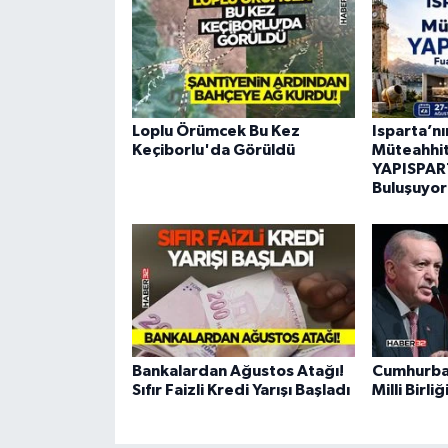
Loplu Örümcek Bu Kez
Isparta’n
Keçiborlu'da Görüldü
Müteahhitl
YAPISPART
Buluşuyor
Bankalardan Ağustos Atağı!
Cumhurba
Sıfır Faizli Kredi Yarışı Başladı
Milli Birl