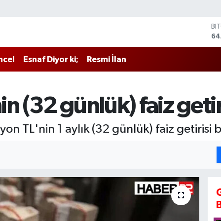
BI
64
DO
47
ncel
Esnaf Diyor ki;
Resmi İlan
EU
55
ST
64
in (32 günlük) faiz getir
GR
65
Bİ
on TL'nin 1 aylık (32 günlük) faiz getirisi b
13