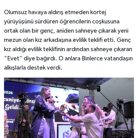
Olumsuz havaya aldırış etmeden kortej
Tarihi Yapılarımız
yürüyüşünü sürdüren öğrencilerin coşkusuna
Teknoloji
ortak olan bir genç, aniden sahneye çıkarak yeni
mezun olan kız arkadaşına evlilik teklifi etti. Genç
Türkiye
kız aldığı evlilik teklifinin ardından sahneye çıkaran
“Evet” diye bağırdı. O anlara Binlerce vatandaşın
Yerel
alkışlarla destek verdi.
İletişim
Künye