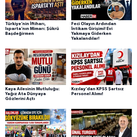
Türkiye’nin İftiharı,
Feci Olayın Ardından
Isparta’nın Mimarı: Şükrü
İntikam Girişimi! Evi
Başdeğirmen
Yakmaya Giderken
Yakalandılar!
Kaya Ailesinin Mutluluğu:
Kızılay’dan KPSS Şartsız
Yağız Ata Dünyaya
Personel Alımı!
Gözlerini Açtı