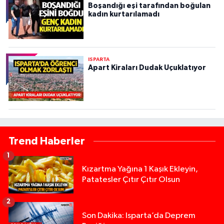
Boşandığı eşi tarafından boğulan
kadın kurtarılamadı
ISPARTA
Apart Kiraları Dudak Uçuklatıyor
Trend Haberler
1
Kızartma Yağına 1 Kaşık Ekleyin,
Patatesler Çıtır Çıtır Olsun
2
Son Dakika: Isparta’da Deprem