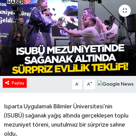
HABERDE İNSAN
İlginç
KÜLTÜR SANAT
MAGAZİN
Oyun
Paylaş
-
+
A
A
POLİTİKA
RESMİ İLANLAR
Isparta Uygulamalı Bilimler Üniversitesi’nin
(ISUBÜ) sağanak yağış altında gerçekleşen toplu
SAĞLIK
mezuniyet töreni, unutulmaz bir sürprize sahne
oldu.
Spor