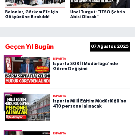
Balonlar, Görkem Efe İçin
Ünal Turgut: “ITSO Şehrin
Gökyüzüne Bırakıldı!
Abisi Olacak”
Geçen Yıl Bugün
07 Ağustos 2025
ISPARTA
Isparta SGK İl Müdürlüğü'nde
Görev Değişimi
ISPARTA
Isparta Millİ Eğitim Müdürlüğü’ne
410 personel alınacak
ISPARTA