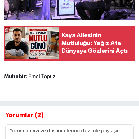
Kaya Ailesinin
Mutluluğu: Yağız Ata
Dünyaya Gözlerini Açtı
Muhabir:
Emel Topuz
Yorumlar (2)