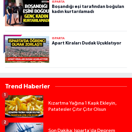
ISPARTA
Boşandığı eşi tarafından boğulan
kadın kurtarılamadı
ISPARTA
Apart Kiraları Dudak Uçuklatıyor
Trend Haberler
1
Kızartma Yağına 1 Kaşık Ekleyin,
Patatesler Çıtır Çıtır Olsun
2
Son Dakika: Isparta’da Deprem