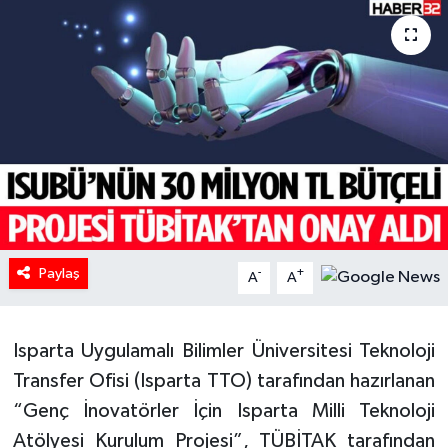
HABERDE İNSAN
İlginç
KÜLTÜR SANAT
MAGAZİN
Oyun
Paylaş
-
+
A
A
POLİTİKA
RESMİ İLANLAR
Isparta Uygulamalı Bilimler Üniversitesi Teknoloji
Transfer Ofisi (Isparta TTO) tarafından hazırlanan
SAĞLIK
“Genç İnovatörler İçin Isparta Milli Teknoloji
Atölyesi Kurulum Projesi”, TÜBİTAK tarafından
Spor