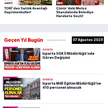
TOKİ'den Satılık Avantajlı
Çünür'deki Moloz
Gayrimenkuller!
Skandalında Belediye
Harekete Geçti!
Geçen Yıl Bugün
07 Ağustos 2025
ISPARTA
Isparta SGK İl Müdürlüğü'nde
Görev Değişimi
ISPARTA
Isparta Millİ Eğitim Müdürlüğü’ne
410 personel alınacak