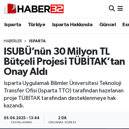
Isparta
Isparta Nöbetçi Eczaneler
Isparta
Türkiye
Isparta Hakkında
Güncel
Es
Isparta Hakkında
Isparta Hava Durumu
HABERLER
ISPARTA
ISUBÜ’nün 30 Milyon TL
Esnaf Diyor ki;
Isparta Trafik Yoğunluk Haritası
Bütçeli Projesi TÜBİTAK’tan
ASAYİŞ
Süper Lig Puan Durumu ve Fikstür
Onay Aldı
BİLİM VE TEKNOLOJİ
Tüm Manşetler
Isparta Uygulamalı Bilimler Üniversitesi Teknoloji
Transfer Ofisi (Isparta TTO) tarafından hazırlanan
EĞİTİM
Son Dakika Haberleri
proje TÜBİTAK tarafından desteklenmeye hak
kazandı.
GENEL
Haber Arşivi
05.06.2025 - 13:44
2 DK
YAYINLANMA
OKUNMA SÜRESI
Güncel