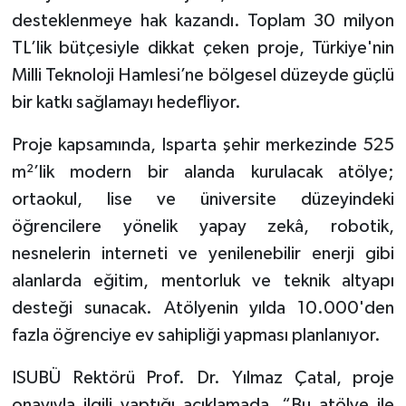
desteklenmeye hak kazandı. Toplam 30 milyon
Tarihi Yapılarımız
TL’lik bütçesiyle dikkat çeken proje, Türkiye'nin
Milli Teknoloji Hamlesi’ne bölgesel düzeyde güçlü
Teknoloji
bir katkı sağlamayı hedefliyor.
Türkiye
Proje kapsamında, Isparta şehir merkezinde 525
m²’lik modern bir alanda kurulacak atölye;
Yerel
ortaokul, lise ve üniversite düzeyindeki
öğrencilere yönelik yapay zekâ, robotik,
İletişim
nesnelerin interneti ve yenilenebilir enerji gibi
Künye
alanlarda eğitim, mentorluk ve teknik altyapı
desteği sunacak. Atölyenin yılda 10.000'den
fazla öğrenciye ev sahipliği yapması planlanıyor.
ISUBÜ Rektörü Prof. Dr. Yılmaz Çatal, proje
onayıyla ilgili yaptığı açıklamada, “Bu atölye ile