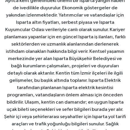
Ayrıca kent genelindeki önemli bir Isparta yangın haberi
de ivedilikle duyurulur. Ekonomik göstergeler de
yakından izlenmektedir. Yatırımcılar ve vatandaşlar için
Isparta altın fiyatları, serbest piyasa ve Isparta
Kuyumcular Odası verileriyle canlı olarak sunulur. Kariyer
planlaması yapanlar için en güncel Isparta iş ilanları, farklı
sektörlerden ve uzmanlık alanlarından derlenerek
istihdam olanakları hakkında bilgi verir. Kentsel yaşamın
merkezinde yer alan Isparta Büyükşehir Belediyesi ve
bağlı kurumların çalışmaları, projeleri ve duyuruları
detaylı olarak aktarılır. Kentin tüm İzmir ilçeleri ile ilgili
gelişmeler, bu başlık altında toplanır. Isparta Elektrik
tarafından planlanan Isparta elektrik kesintisi
programları, vatandaşların önlem alması için önceden
bildirilir. Ulaşım, kentin can damarıdır; en uygun Isparta
uçak bileti seçenekleri ve sefer bilgileri burada yer alır.
Şehir içi veya şehirlerarası seyahatler için Isparta yol tarifi
araçları ve trafik yoğunluğu bilgileri sunulur. Sağlık