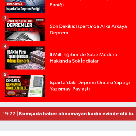
Paniği
3
Son Dakika: Isparta’da Arka Arkaya
Deprem
4
İl Milli Eğitim’de Şube Müdürü
Hakkında Şok İddialar
5
Yığılca'da kardeşler arasındaki silahlı kavgada 
13:00 |
Isparta’daki Deprem Öncesi Yaptığı
Yazışmayı Paylaştı
Tur teknesi çalışanlarının birbirine girdiği kavga
12:48 |
MOTOSİKLETLE ÇARPIŞAN OTOMOBİL GÜL HEYKE
02:26 |
Alzheimer Hastası Adamdan Saatlerdir Haber A
20:12 |
Komşuda haber alınamayan kadın evinde ölü bu
19:22 |