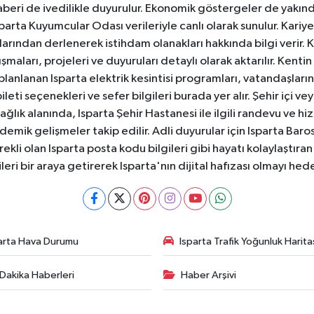
aberi de ivedilikle duyurulur. Ekonomik göstergeler de yakınd
 Isparta Kuyumcular Odası verileriyle canlı olarak sunulur. Kariy
anlarından derlenerek istihdam olanakları hakkında bilgi verir
aları, projeleri ve duyuruları detaylı olarak aktarılır. Kentin tü
 planlanan Isparta elektrik kesintisi programları, vatandaşların
ti seçenekleri ve sefer bilgileri burada yer alır. Şehir içi veya
 Sağlık alanında, Isparta Şehir Hastanesi ile ilgili randevu ve
ademik gelişmeler takip edilir. Adli duyurular için Isparta Bar
ekli olan Isparta posta kodu bilgileri gibi hayatı kolaylaştıra
ileri bir araya getirerek Isparta'nın dijital hafızası olmayı hede
arta Hava Durumu
Isparta Trafik Yoğunluk Harita
Dakika Haberleri
Haber Arşivi