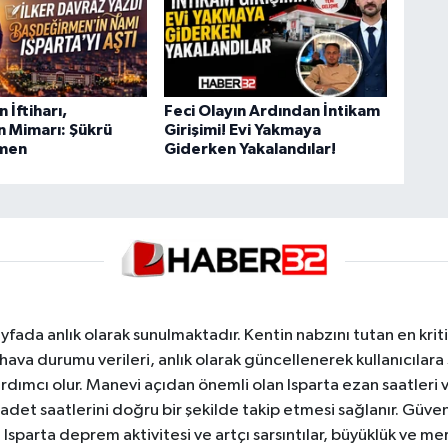
 İftiharı,
Feci Olayın Ardından İntikam
n Mimarı: Şükrü
Girişimi! Evi Yakmaya
men
Giderken Yakalandılar!
yfada anlık olarak sunulmaktadır. Kentin nabzını tutan en kriti
va durumu verileri, anlık olarak güncellenerek kullanıcılara
dımcı olur. Manevi açıdan önemli olan Isparta ezan saatleri ve
badet saatlerini doğru bir şekilde takip etmesi sağlanır. Güven
sparta deprem aktivitesi ve artçı sarsıntılar, büyüklük ve merk