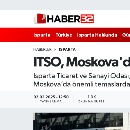
Isparta
Isparta Nöbetçi Eczaneler
Isparta
Türkiye
Isparta Hakkında
Gü
Isparta Hakkında
Isparta Hava Durumu
HABERLER
ISPARTA
Esnaf Diyor ki;
Isparta Trafik Yoğunluk Haritası
ITSO, Moskova'da
ASAYİŞ
Süper Lig Puan Durumu ve Fikstür
Isparta Ticaret ve Sanayi Odası
BİLİM VE TEKNOLOJİ
Tüm Manşetler
Moskova’da önemli temaslarda 
EĞİTİM
Son Dakika Haberleri
02.02.2025 - 12:58
1 DK
YAYINLANMA
OKUNMA SÜRESI
GENEL
Haber Arşivi
Güncel