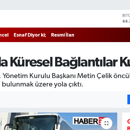
BIT
64.
DO
47,
ncel
Esnaf Diyor ki;
Resmi İlan
EU
55,
STE
64,
 Küresel Bağlantılar 
GRA
651
BİS
, Yönetim Kurulu Başkanı Metin Çelik öncül
13.
bulunmak üzere yola çıktı.