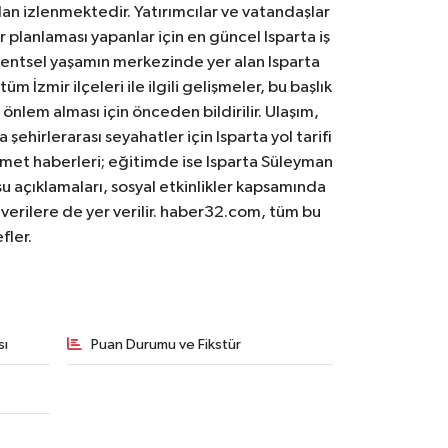
an izlenmektedir. Yatırımcılar ve vatandaşlar
er planlaması yapanlar için en güncel Isparta iş
. Kentsel yaşamın merkezinde yer alan Isparta
m İzmir ilçeleri ile ilgili gelişmeler, bu başlık
 önlem alması için önceden bildirilir. Ulaşım,
 şehirlerarası seyahatler için Isparta yol tarifi
 hizmet haberleri; eğitimde ise Isparta Süleyman
osu açıklamaları, sosyal etkinlikler kapsamında
n verilere de yer verilir. haber32.com, tüm bu
fler.
sı
Puan Durumu ve Fikstür