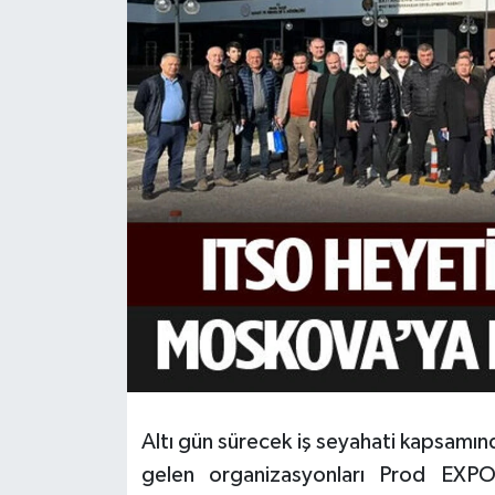
HABERDE İNSAN
İlginç
KÜLTÜR SANAT
MAGAZİN
Oyun
POLİTİKA
RESMİ İLANLAR
SAĞLIK
Altı gün sürecek iş seyahati kapsamı
gelen organizasyonları Prod EXPO
Spor