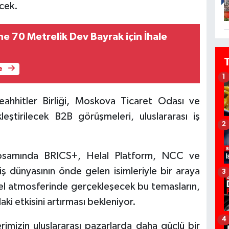
ecek.
e 70 Metrelik Dev Bayrak için İhale
e
1
eahhitler Birliği, Moskova Ticaret Odası ve
eştirilecek B2B görüşmeleri, uluslararası iş
2
apsamında BRICS+, Helal Platform, NCC ve
ş dünyasının önde gelen isimleriyle bir araya
3
rel atmosferinde gerçekleşecek bu temasların,
aki etkisini artırması bekleniyor.
4
imizin uluslararası pazarlarda daha güçlü bir