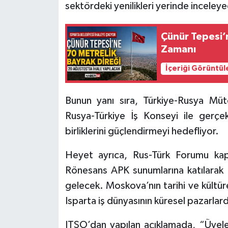
sektördeki yenilikleri yerinde inceley
Tarihi Yapılarımız
Çünür Tepesi’n
Zamanı
Teknoloji
İçeriği Görüntül
Türkiye
Bunun yanı sıra, Türkiye-Rusya Müt
Yerel
Rusya-Türkiye İş Konseyi ile gerçekl
İletişim
birliklerini güçlendirmeyi hedefliyor.
Künye
Heyet ayrıca, Rus-Türk Forumu k
Rönesans APK sunumlarına katılarak i
gelecek. Moskova’nın tarihi ve kültü
Isparta iş dünyasının küresel pazarlard
ITSO’dan yapılan açıklamada, “Üyeler