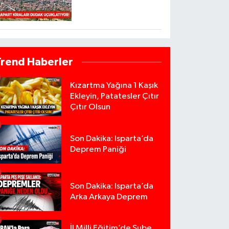
Trend Haberler
Kızartma Yağına 1 Kaşık
Ekleyin, Patatesler Çıtır
Çıtır Olsun
Son Dakika: Isparta’da
Deprem Paniği
Son Dakika: Isparta’da
Arka Arkaya Deprem
İl Milli Eğitim’de Şube