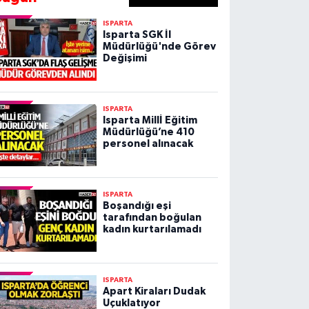
ISPARTA
Isparta SGK İl
Müdürlüğü'nde Görev
Değişimi
ISPARTA
Isparta Millİ Eğitim
Müdürlüğü’ne 410
personel alınacak
ISPARTA
Boşandığı eşi
tarafından boğulan
kadın kurtarılamadı
ISPARTA
Apart Kiraları Dudak
Uçuklatıyor