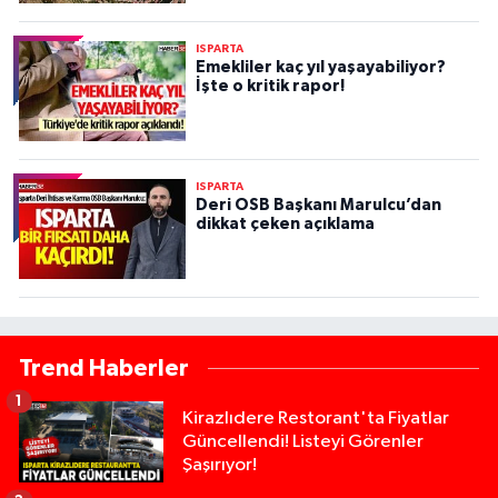
ISPARTA
Emekliler kaç yıl yaşayabiliyor?
İşte o kritik rapor!
ISPARTA
Deri OSB Başkanı Marulcu’dan
dikkat çeken açıklama
Trend Haberler
1
Kirazlıdere Restorant'ta Fiyatlar
Güncellendi! Listeyi Görenler
Şaşırıyor!