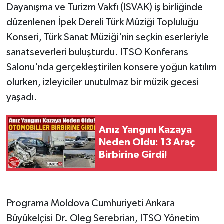
Dayanışma ve Turizm Vakfı (ISVAK) iş birliğinde
düzenlenen İpek Dereli Türk Müziği Topluluğu
Tarihi Yapılarımız
Konseri, Türk Sanat Müziği'nin seçkin eserleriyle
Teknoloji
sanatseverleri buluşturdu. ITSO Konferans
Salonu'nda gerçekleştirilen konsere yoğun katılım
Türkiye
olurken, izleyiciler unutulmaz bir müzik gecesi
yaşadı.
Yerel
İletişim
Anız Yangını Kazaya
Neden Oldu: 13 Araç
Künye
Birbirine Girdi!
Programa Moldova Cumhuriyeti Ankara
Büyükelçisi Dr. Oleg Serebrian, ITSO Yönetim