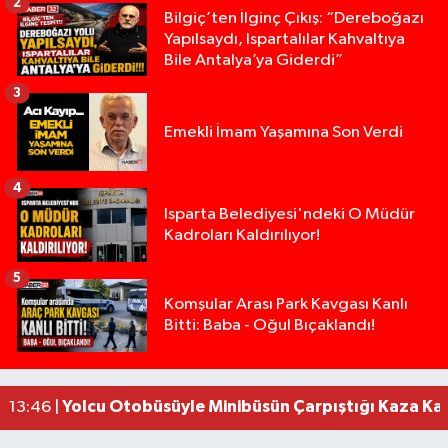
2
Bilgiç’ten İlginç Çıkış: “Dereboğazı
Yapılsaydı, Ispartalılar Kahvaltıya
Bile Antalya’ya Giderdi”
3
Emekli İmam Yaşamına Son Verdi
4
Isparta Belediyesi'ndeki O Müdür
Kadroları Kaldırılıyor!
5
Isparta’da Silah Operasyonu: 165 Tabanca Ele Ge
19:36 |
Komşular Arası Park Kavgası Kanlı
Bitti: Baba - Oğul Bıçaklandı!
Anız Yangını Kazaya Neden Oldu: 13 Araç Birbirin
17:18 |
Alevlere Teslim Olan Gecekondu Kullanılamaz H
17:08 |
Alevlere teslim olan gecekondu kullanılamaz hal
13:48 |
Yolcu Otobüsüyle Minibüsün Çarpıştığı Kaza K
13:46 |