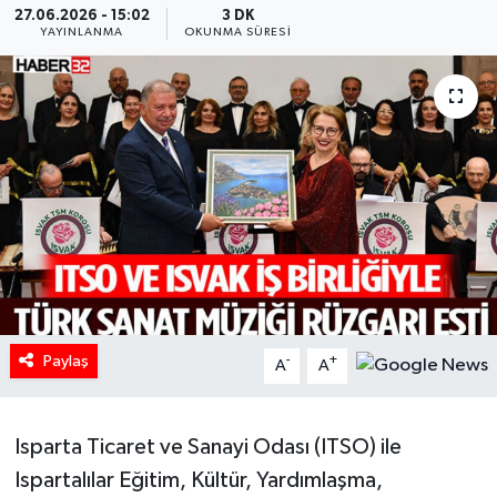
27.06.2026 - 15:02
3 DK
YAYINLANMA
OKUNMA SÜRESI
HABERDE İNSAN
İlginç
KÜLTÜR SANAT
MAGAZİN
Oyun
POLİTİKA
Paylaş
-
+
A
A
RESMİ İLANLAR
SAĞLIK
Isparta Ticaret ve Sanayi Odası (ITSO) ile
Ispartalılar Eğitim, Kültür, Yardımlaşma,
Spor