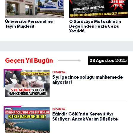
Üniversite Personeline
O Sürücüye Motosikletin
Tayin Müjdesi!
Değerinden Fazla Ceza
Yazıldı!
Geçen Yıl Bugün
08 Ağustos 2025
ISPARTA
5 yıl geçince soluğu mahkemede
alıyorlar!
ISPARTA
Eğirdir Gölü’nde Kerevit Avı
Sürüyor, Ancak Verim Düşüşte