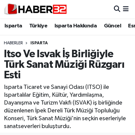
Isparta
Isparta Nöbetçi Eczaneler
Isparta
Türkiye
Isparta Hakkında
Güncel
Es
Isparta Hakkında
Isparta Hava Durumu
HABERLER
ISPARTA
Itso Ve Isvak İş Birliğiyle
Esnaf Diyor ki;
Isparta Trafik Yoğunluk Haritası
Türk Sanat Müziği Rüzgarı
ASAYİŞ
Süper Lig Puan Durumu ve Fikstür
Esti
BİLİM VE TEKNOLOJİ
Tüm Manşetler
Isparta Ticaret ve Sanayi Odası (ITSO) ile
Ispartalılar Eğitim, Kültür, Yardımlaşma,
EĞİTİM
Son Dakika Haberleri
Dayanışma ve Turizm Vakfı (ISVAK) iş birliğinde
düzenlenen İpek Dereli Türk Müziği Topluluğu
GENEL
Haber Arşivi
Konseri, Türk Sanat Müziği'nin seçkin eserleriyle
sanatseverleri buluşturdu.
Güncel