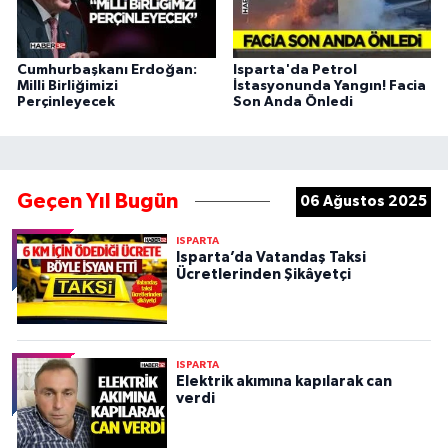
Cumhurbaşkanı Erdoğan:
Isparta'da Petrol
Milli Birliğimizi
İstasyonunda Yangın! Facia
Perçinleyecek
Son Anda Önledi
Geçen Yıl Bugün
06 Ağustos 2025
ISPARTA
Isparta’da Vatandaş Taksi
Ücretlerinden Şikâyetçi
ISPARTA
Elektrik akımına kapılarak can
verdi