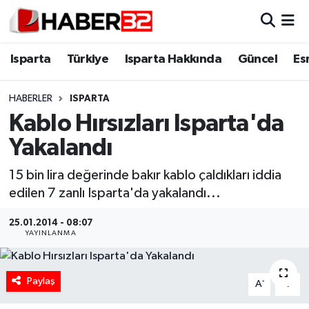
Isparta
Isparta Nöbetçi Eczaneler
Isparta
Türkiye
Isparta Hakkında
Güncel
Es
Isparta Hakkında
Isparta Hava Durumu
HABERLER
ISPARTA
Kablo Hırsızları Isparta'da
Esnaf Diyor ki;
Isparta Trafik Yoğunluk Haritası
Yakalandı
ASAYİŞ
Süper Lig Puan Durumu ve Fikstür
15 bin lira değerinde bakır kablo çaldıkları iddia
edilen 7 zanlı Isparta'da yakalandı...
BİLİM VE TEKNOLOJİ
Tüm Manşetler
25.01.2014 - 08:07
EĞİTİM
Son Dakika Haberleri
YAYINLANMA
GENEL
Haber Arşivi
Paylaş
-
+
A
A
Güncel