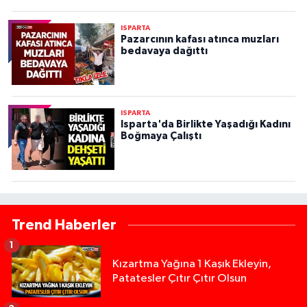
ISPARTA
Pazarcının kafası atınca muzları
bedavaya dağıttı
ISPARTA
Isparta'da Birlikte Yaşadığı Kadını
Boğmaya Çalıştı
Trend Haberler
1
Kızartma Yağına 1 Kaşık Ekleyin,
Patatesler Çıtır Çıtır Olsun