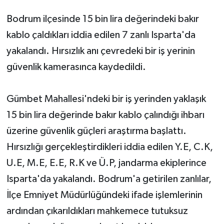
HABERDE İNSAN
Bodrum ilçesinde 15 bin lira değerindeki bakır
kablo çaldıkları iddia edilen 7 zanlı Isparta'da
İlginç
yakalandı. Hırsızlık anı çevredeki bir iş yerinin
güvenlik kamerasınca kaydedildi.
KÜLTÜR SANAT
MAGAZİN
Gümbet Mahallesi'ndeki bir iş yerinden yaklaşık
15 bin lira değerinde bakır kablo çalındığı ihbarı
Oyun
üzerine güvenlik güçleri araştırma başlattı.
POLİTİKA
Hırsızlığı gerçekleştirdikleri iddia edilen Y.E, C.K,
U.E, M.E, E.E, R.K ve Ü.P, jandarma ekiplerince
RESMİ İLANLAR
Isparta'da yakalandı. Bodrum'a getirilen zanlılar,
İlçe Emniyet Müdürlüğündeki ifade işlemlerinin
SAĞLIK
ardından çıkarıldıkları mahkemece tutuksuz
Spor