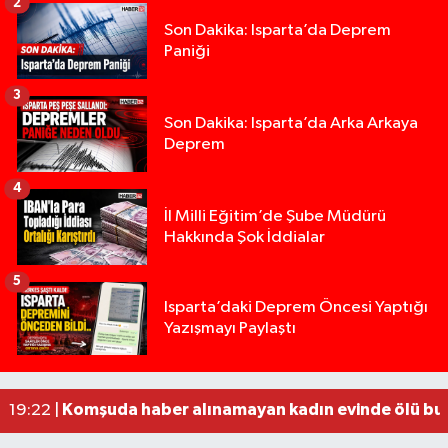
2
Son Dakika: Isparta’da Deprem
Paniği
3
Son Dakika: Isparta’da Arka Arkaya
Deprem
4
İl Milli Eğitim’de Şube Müdürü
Hakkında Şok İddialar
5
Yığılca'da kardeşler arasındaki silahlı kavgada 
13:00 |
Isparta’daki Deprem Öncesi Yaptığı
Yazışmayı Paylaştı
Tur teknesi çalışanlarının birbirine girdiği kavga
12:48 |
MOTOSİKLETLE ÇARPIŞAN OTOMOBİL GÜL HEYKE
02:26 |
Alzheimer Hastası Adamdan Saatlerdir Haber A
20:12 |
Komşuda haber alınamayan kadın evinde ölü bu
19:22 |