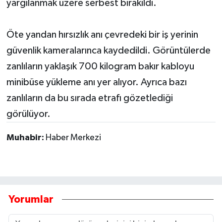
yargılanmak üzere serbest bırakıldı.
Tarihi Yapılarımız
Öte yandan hırsızlık anı çevredeki bir iş yerinin
Teknoloji
güvenlik kameralarınca kaydedildi. Görüntülerde
zanlıların yaklaşık 700 kilogram bakır kabloyu
Türkiye
minibüse yükleme anı yer alıyor. Ayrıca bazı
zanlıların da bu sırada etrafı gözetlediği
Yerel
görülüyor.
İletişim
Muhabir:
Haber Merkezi
Künye
Yorumlar