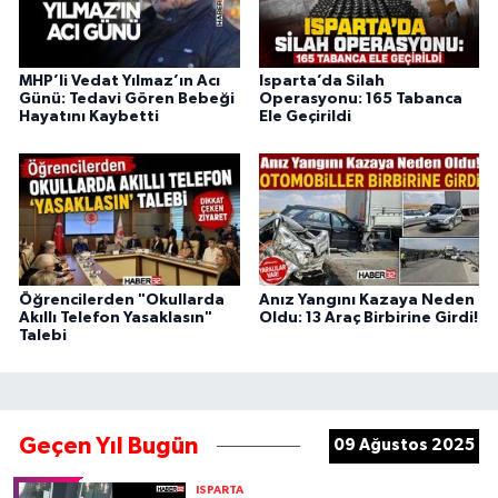
MHP’li Vedat Yılmaz’ın Acı
Isparta’da Silah
Günü: Tedavi Gören Bebeği
Operasyonu: 165 Tabanca
Hayatını Kaybetti
Ele Geçirildi
Öğrencilerden "Okullarda
Anız Yangını Kazaya Neden
Akıllı Telefon Yasaklasın"
Oldu: 13 Araç Birbirine Girdi!
Talebi
Geçen Yıl Bugün
09 Ağustos 2025
ISPARTA