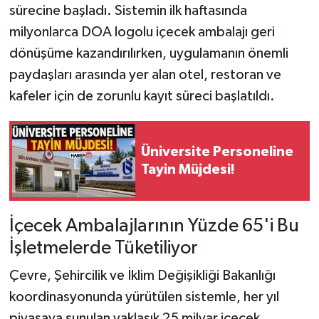
sürecine başladı. Sistemin ilk haftasında
milyonlarca DOA logolu içecek ambalajı geri
Tarihi Yapılarımız
dönüşüme kazandırılırken, uygulamanın önemli
Teknoloji
paydaşları arasında yer alan otel, restoran ve
kafeler için de zorunlu kayıt süreci başlatıldı.
Türkiye
Yerel
Üniversite Personeline
Tayin Müjdesi!
İletişim
Künye
İçecek Ambalajlarının Yüzde 65'i Bu
İşletmelerde Tüketiliyor
Çevre, Şehircilik ve İklim Değişikliği Bakanlığı
koordinasyonunda yürütülen sistemle, her yıl
piyasaya sunulan yaklaşık 25 milyar içecek