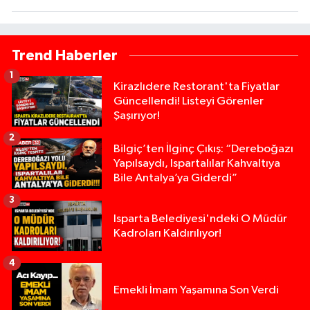
Trend Haberler
1
Kirazlıdere Restorant'ta Fiyatlar
Güncellendi! Listeyi Görenler
Şaşırıyor!
2
Bilgiç’ten İlginç Çıkış: “Dereboğazı
Yapılsaydı, Ispartalılar Kahvaltıya
Bile Antalya’ya Giderdi”
3
Isparta Belediyesi'ndeki O Müdür
Kadroları Kaldırılıyor!
4
Emekli İmam Yaşamına Son Verdi