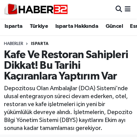
Isparta
Isparta Nöbetçi Eczaneler
Isparta
Türkiye
Isparta Hakkında
Güncel
Es
Isparta Hakkında
Isparta Hava Durumu
HABERLER
ISPARTA
Kafe Ve Restoran Sahipleri
Esnaf Diyor ki;
Isparta Trafik Yoğunluk Haritası
Dikkat! Bu Tarihi
ASAYİŞ
Süper Lig Puan Durumu ve Fikstür
Kaçıranlara Yaptırım Var
BİLİM VE TEKNOLOJİ
Tüm Manşetler
Depozitosu Olan Ambalajlar (DOA) Sistemi'nde
ulusal entegrasyon süreci devam ederken, otel,
EĞİTİM
Son Dakika Haberleri
restoran ve kafe işletmeleri için yeni bir
yükümlülük devreye alındı. İşletmelerin, Depozito
GENEL
Haber Arşivi
Bilgi Yönetim Sistemi (DBYS) kayıtlarını Ekim ayı
sonuna kadar tamamlaması gerekiyor.
Güncel