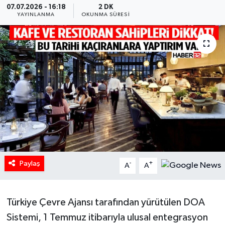
07.07.2026 - 16:18
2 DK
YAYINLANMA
OKUNMA SÜRESI
HABERDE İNSAN
İlginç
KÜLTÜR SANAT
MAGAZİN
Oyun
POLİTİKA
Paylaş
-
+
A
A
RESMİ İLANLAR
SAĞLIK
Türkiye Çevre Ajansı tarafından yürütülen DOA
Sistemi, 1 Temmuz itibarıyla ulusal entegrasyon
Spor