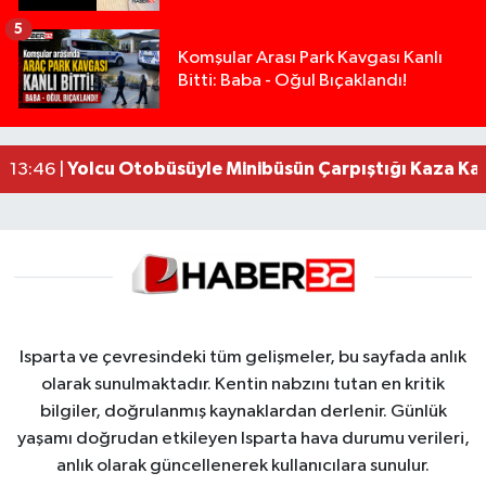
5
Isparta’da Silah Operasyonu: 165 Tabanca Ele Ge
19:36 |
Komşular Arası Park Kavgası Kanlı
Bitti: Baba - Oğul Bıçaklandı!
Anız Yangını Kazaya Neden Oldu: 13 Araç Birbirin
17:18 |
Alevlere Teslim Olan Gecekondu Kullanılamaz H
17:08 |
Alevlere teslim olan gecekondu kullanılamaz hal
13:48 |
Yolcu Otobüsüyle Minibüsün Çarpıştığı Kaza K
13:46 |
Isparta ve çevresindeki tüm gelişmeler, bu sayfada anlık
olarak sunulmaktadır. Kentin nabzını tutan en kritik
bilgiler, doğrulanmış kaynaklardan derlenir. Günlük
yaşamı doğrudan etkileyen Isparta hava durumu verileri,
anlık olarak güncellenerek kullanıcılara sunulur.