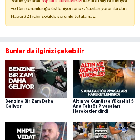
Yorum yazarak
topluluk kurallarımızı
kabul etmiş bulunuyor
ve tüm sorumluluğu üstleniyorsunuz. Yazılan yorumlardan
Haber32 hiçbir şekilde sorumlu tutulamaz.
Bunlar da ilginizi çekebilir
Benzine Bir Zam Daha
Altın ve Gümüşte Yükseliş! 5
Geliyor
Ana Faktör Piyasaları
Hareketlendirdi