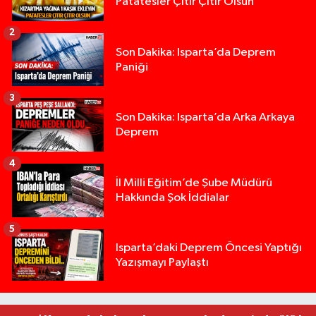
Patatesler Çıtır Çıtır Olsun
2
Son Dakika: Isparta’da Deprem
Paniği
3
Son Dakika: Isparta’da Arka Arkaya
Deprem
4
İl Milli Eğitim’de Şube Müdürü
Hakkında Şok İddialar
5
Yığılca'da kardeşler arasındaki silahlı kavgada 
13:00 |
Isparta’daki Deprem Öncesi Yaptığı
Yazışmayı Paylaştı
Tur teknesi çalışanlarının birbirine girdiği kavga
12:48 |
MOTOSİKLETLE ÇARPIŞAN OTOMOBİL GÜL HEYKE
02:26 |
Alzheimer Hastası Adamdan Saatlerdir Haber A
20:12 |