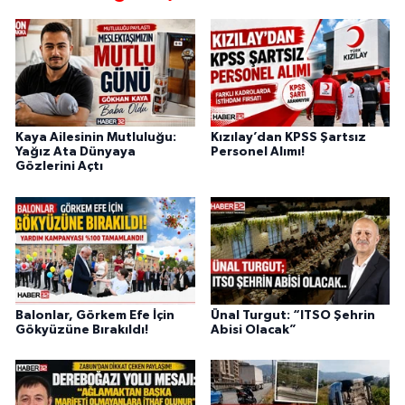
Kaya Ailesinin Mutluluğu:
Kızılay’dan KPSS Şartsız
Yağız Ata Dünyaya
Personel Alımı!
Gözlerini Açtı
Balonlar, Görkem Efe İçin
Ünal Turgut: “ITSO Şehrin
Gökyüzüne Bırakıldı!
Abisi Olacak”