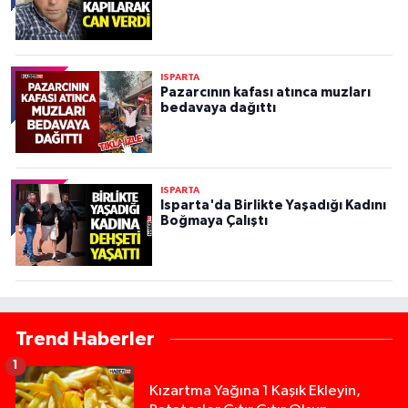
ISPARTA
Pazarcının kafası atınca muzları
bedavaya dağıttı
ISPARTA
Isparta'da Birlikte Yaşadığı Kadını
Boğmaya Çalıştı
Trend Haberler
1
Kızartma Yağına 1 Kaşık Ekleyin,