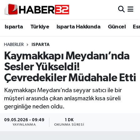
Isparta
Isparta Nöbetçi Eczaneler
Isparta
Türkiye
Isparta Hakkında
Güncel
Es
Isparta Hakkında
Isparta Hava Durumu
HABERLER
ISPARTA
Kaymakkapı Meydanı’nda
Esnaf Diyor ki;
Isparta Trafik Yoğunluk Haritası
Sesler Yükseldi!
ASAYİŞ
Süper Lig Puan Durumu ve Fikstür
Çevredekiler Müdahale Etti
BİLİM VE TEKNOLOJİ
Tüm Manşetler
Kaymakkapı Meydanı’nda seyyar satıcı ile bir
müşteri arasında çıkan anlaşmazlık kısa süreli
EĞİTİM
Son Dakika Haberleri
gerginliğe neden oldu.
GENEL
Haber Arşivi
09.05.2026 - 09:49
1 DK
YAYINLANMA
OKUNMA SÜRESI
Güncel