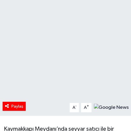
HABERDE İNSAN
İlginç
KÜLTÜR SANAT
MAGAZİN
Oyun
POLİTİKA
RESMİ İLANLAR
Paylaş
-
+
A
A
SAĞLIK
Kaymakkapı Meydanı’nda seyyar satıcı ile bir
Spor