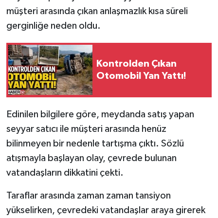
müşteri arasında çıkan anlaşmazlık kısa süreli
Tarihi Yapılarımız
gerginliğe neden oldu.
Teknoloji
Kontrolden Çıkan
Türkiye
Otomobil Yan Yattı!
Yerel
Edinilen bilgilere göre, meydanda satış yapan
İletişim
seyyar satıcı ile müşteri arasında henüz
bilinmeyen bir nedenle tartışma çıktı. Sözlü
Künye
atışmayla başlayan olay, çevrede bulunan
vatandaşların dikkatini çekti.
Taraflar arasında zaman zaman tansiyon
yükselirken, çevredeki vatandaşlar araya girerek