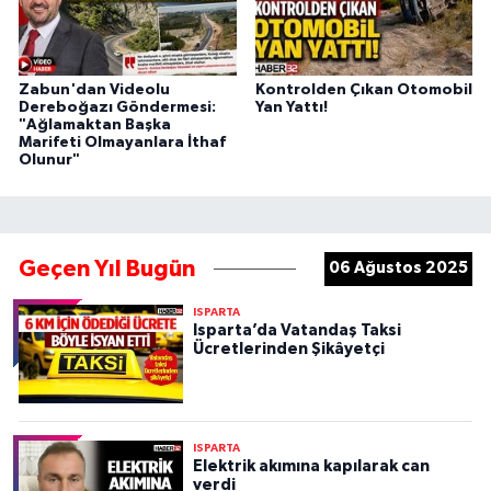
Zabun'dan Videolu
Kontrolden Çıkan Otomobil
Dereboğazı Göndermesi:
Yan Yattı!
"Ağlamaktan Başka
Marifeti Olmayanlara İthaf
Olunur"
Geçen Yıl Bugün
06 Ağustos 2025
ISPARTA
Isparta’da Vatandaş Taksi
Ücretlerinden Şikâyetçi
ISPARTA
Elektrik akımına kapılarak can
verdi