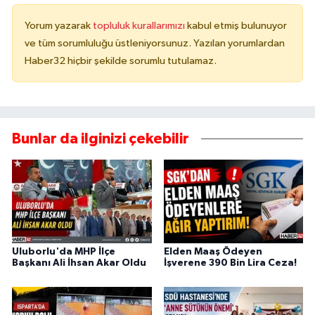
Yorum yazarak
topluluk kurallarımızı
kabul etmiş bulunuyor
ve tüm sorumluluğu üstleniyorsunuz. Yazılan yorumlardan
Haber32 hiçbir şekilde sorumlu tutulamaz.
Bunlar da ilginizi çekebilir
Uluborlu'da MHP İlçe
Elden Maaş Ödeyen
Başkanı Ali İhsan Akar Oldu
İşverene 390 Bin Lira Ceza!