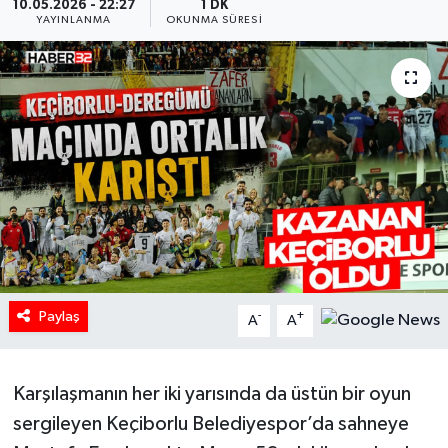
10.05.2026 - 22:27
1 DK
YAYINLANMA
OKUNMA SÜRESI
HABERDE İNSAN
İlginç
KÜLTÜR SANAT
MAGAZİN
Oyun
POLİTİKA
Paylaş
-
+
A
A
RESMİ İLANLAR
Karşılaşmanın her iki yarısında da üstün bir oyun
SAĞLIK
sergileyen Keçiborlu Belediyespor’da sahneye
Spor