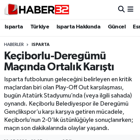
Isparta
Isparta Nöbetçi Eczaneler
Isparta
Türkiye
Isparta Hakkında
Güncel
Es
Isparta Hakkında
Isparta Hava Durumu
HABERLER
ISPARTA
Keçiborlu-Deregümü
Esnaf Diyor ki;
Isparta Trafik Yoğunluk Haritası
Maçında Ortalık Karıştı
ASAYİŞ
Süper Lig Puan Durumu ve Fikstür
Isparta futbolunun geleceğini belirleyen en kritik
maçlardan biri olan Play-Off Out karşılaşması,
BİLİM VE TEKNOLOJİ
Tüm Manşetler
bugün Atatürk Stadyumu’nda (veya ilgili sahada)
oynandı. Keçiborlu Belediyespor ile Deregümü
EĞİTİM
Son Dakika Haberleri
Gençlikspor’u karşı karşıya getiren mücadele,
GENEL
Haber Arşivi
Keçiborlu’nun 2-0’lık üstünlüğüyle sonuçlanırken;
maçın son dakikalarında olaylar yaşandı.
Güncel