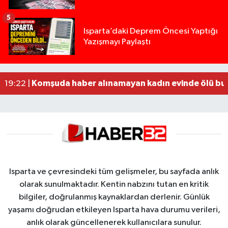
5
Yığılca'da kardeşler arasındaki silahlı kavgada 
13:00 |
Isparta’daki Deprem Öncesi Yaptığı
Yazışmayı Paylaştı
Tur teknesi çalışanlarının birbirine girdiği kavga
12:48 |
MOTOSİKLETLE ÇARPIŞAN OTOMOBİL GÜL HEYKE
02:26 |
Alzheimer Hastası Adamdan Saatlerdir Haber A
20:12 |
Komşuda haber alınamayan kadın evinde ölü bu
19:22 |
Isparta ve çevresindeki tüm gelişmeler, bu sayfada anlık
olarak sunulmaktadır. Kentin nabzını tutan en kritik
bilgiler, doğrulanmış kaynaklardan derlenir. Günlük
yaşamı doğrudan etkileyen Isparta hava durumu verileri,
anlık olarak güncellenerek kullanıcılara sunulur.