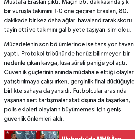
Mustafa Eraslan çıktı. Maçın 56. dakikasında şık
bir vuruşla takımını 1-0 öne geçiren Eraslan, 80.
Tarihi Yapılarımız
dakikada bir kez daha ağları havalandırarak skoru
tayin etti ve takımını galibiyete taşıyan isim oldu.
Teknoloji
Mücadelenin son bölümlerinde ise tansiyon tavan
Türkiye
yaptı. Protokol tribününde henüz bilinmeyen bir
Yerel
nedenle çıkan kavga, kısa süreli paniğe yol açtı.
Güvenlik güçlerinin anında müdahale ettiği olaylar
İletişim
yatıştırılmaya çalışılırken, gerginlik final düdüğüyle
birlikte sahaya da yansıdı. Futbolcular arasında
Künye
yaşanan sert tartışmalar stat dışına da taşarken,
polis ekipleri olayların büyümemesi için geniş
güvenlik önlemleri aldı.