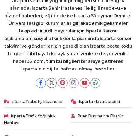
araçları ve trafik yoğunluğu bilgileri sunulur. Sağlık
alanında, Isparta Şehir Hastanesi ile ilgili randevu ve
hizmet haberleri; eğitimde ise Isparta Süleyman Demirel
Üniversitesi gibi kurumlarla ilgili akademik gelişmeler
takip edilir. Adli duyurular için Isparta Barosu
açıklamaları, sosyal etkinlikler kapsamında Isparta konser
takvimi ve gönderiler için gerekli olan Isparta posta kodu
bilgileri gibi hayatı kolaylaştıran verilere de yer verilir.
haber32.com, tüm bu bilgileri bir araya getirerek
Isparta'nın dijital hafızası olmayı hedefler.
Isparta Nöbetçi Eczaneler
Isparta Hava Durumu
Isparta Trafik Yoğunluk
Puan Durumu ve Fikstür
Haritası