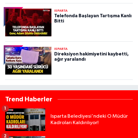
ISPARTA
Telefonda Başlayan Tartışma Kanlı
Bitti
ISPARTA
Direksiyon hakimiyetini kaybetti,
ağır yaralandı
Trend Haberler
1
Isparta Belediyesi'ndeki O Müdür
Kadroları Kaldırılıyor!
2