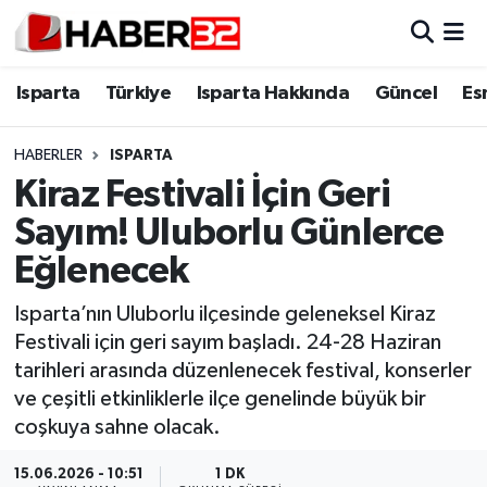
Isparta
Isparta Nöbetçi Eczaneler
Isparta
Türkiye
Isparta Hakkında
Güncel
Es
Isparta Hakkında
Isparta Hava Durumu
HABERLER
ISPARTA
Kiraz Festivali İçin Geri
Esnaf Diyor ki;
Isparta Trafik Yoğunluk Haritası
Sayım! Uluborlu Günlerce
ASAYİŞ
Süper Lig Puan Durumu ve Fikstür
Eğlenecek
BİLİM VE TEKNOLOJİ
Tüm Manşetler
Isparta’nın Uluborlu ilçesinde geleneksel Kiraz
Festivali için geri sayım başladı. 24-28 Haziran
EĞİTİM
Son Dakika Haberleri
tarihleri arasında düzenlenecek festival, konserler
ve çeşitli etkinliklerle ilçe genelinde büyük bir
GENEL
Haber Arşivi
coşkuya sahne olacak.
Güncel
15.06.2026 - 10:51
1 DK