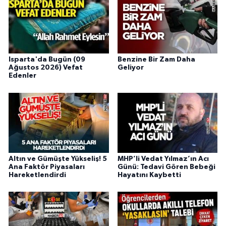
Isparta'da Bugün (09
Benzine Bir Zam Daha
Ağustos 2026) Vefat
Geliyor
Edenler
Altın ve Gümüşte Yükseliş! 5
MHP’li Vedat Yılmaz’ın Acı
Ana Faktör Piyasaları
Günü: Tedavi Gören Bebeği
Hareketlendirdi
Hayatını Kaybetti