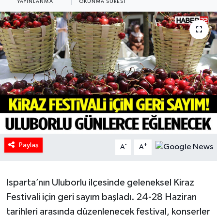
YAYINLANMA
OKUNMA SÜRESI
HABERDE İNSAN
İlginç
KÜLTÜR SANAT
MAGAZİN
Oyun
POLİTİKA
Paylaş
-
+
A
A
RESMİ İLANLAR
Isparta’nın Uluborlu ilçesinde geleneksel Kiraz
SAĞLIK
Festivali için geri sayım başladı. 24-28 Haziran
tarihleri arasında düzenlenecek festival, konserler
Spor