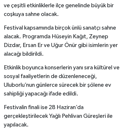
ve çeşitli etkinliklerle ilçe genelinde büyük bir
Tarihi Yapılarımız
coşkuya sahne olacak.
Festival kapsamında birçok ünlü sanatçı sahne
Teknoloji
alacak. Programda Hüseyin Kağıt, Zeynep
Türkiye
Dizdar, Ersan Er ve Uğur Önür gibi isimlerin yer
alacağı bildirildi.
Yerel
Etkinlik boyunca konserlerin yanı sıra kültürel ve
İletişim
sosyal faaliyetlerin de düzenleneceği,
Uluborlu’nun günlerce sürecek bir şölene ev
Künye
sahipliği yapacağı ifade edildi.
Festivalin finali ise 28 Haziran’da
gerçekleştirilecek Yağlı Pehlivan Güreşleri ile
yapılacak.