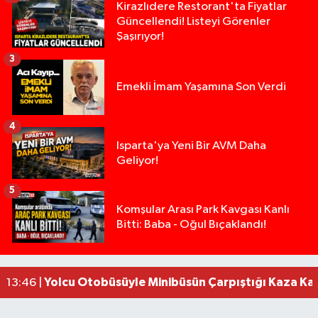
Kirazlıdere Restorant'ta Fiyatlar
Güncellendi! Listeyi Görenler
Şaşırıyor!
3
Emekli İmam Yaşamına Son Verdi
4
Isparta'ya Yeni Bir AVM Daha
Geliyor!
5
Isparta’da Silah Operasyonu: 165 Tabanca Ele Ge
19:36 |
Komşular Arası Park Kavgası Kanlı
Bitti: Baba - Oğul Bıçaklandı!
Anız Yangını Kazaya Neden Oldu: 13 Araç Birbirin
17:18 |
Alevlere Teslim Olan Gecekondu Kullanılamaz H
17:08 |
Alevlere teslim olan gecekondu kullanılamaz hal
13:48 |
Yolcu Otobüsüyle Minibüsün Çarpıştığı Kaza K
13:46 |