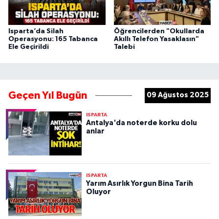
Isparta’da Silah
Öğrencilerden "Okullarda
Operasyonu: 165 Tabanca
Akıllı Telefon Yasaklasın"
Ele Geçirildi
Talebi
Geçen Yıl Bugün
09 Ağustos 2025
ISPARTA
Antalya'da noterde korku dolu
anlar
ISPARTA
Yarım Asırlık Yorgun Bina Tarih
Oluyor