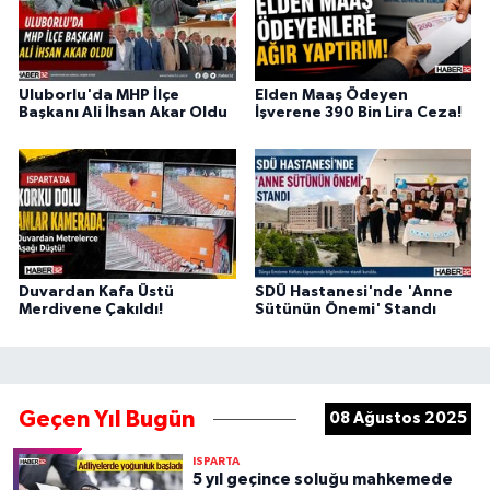
Uluborlu'da MHP İlçe
Elden Maaş Ödeyen
Başkanı Ali İhsan Akar Oldu
İşverene 390 Bin Lira Ceza!
Duvardan Kafa Üstü
SDÜ Hastanesi'nde 'Anne
Merdivene Çakıldı!
Sütünün Önemi' Standı
Geçen Yıl Bugün
08 Ağustos 2025
ISPARTA
5 yıl geçince soluğu mahkemede