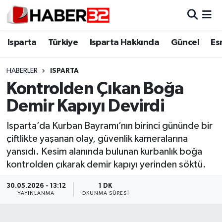
Isparta
Isparta Nöbetçi Eczaneler
Isparta
Türkiye
Isparta Hakkında
Güncel
Es
Isparta Hakkında
Isparta Hava Durumu
HABERLER
ISPARTA
Kontrolden Çıkan Boğa
Esnaf Diyor ki;
Isparta Trafik Yoğunluk Haritası
Demir Kapıyı Devirdi
ASAYİŞ
Süper Lig Puan Durumu ve Fikstür
Isparta’da Kurban Bayramı’nın birinci gününde bir
çiftlikte yaşanan olay, güvenlik kameralarına
BİLİM VE TEKNOLOJİ
Tüm Manşetler
yansıdı. Kesim alanında bulunan kurbanlık boğa
kontrolden çıkarak demir kapıyı yerinden söktü.
EĞİTİM
Son Dakika Haberleri
30.05.2026 - 13:12
1 DK
GENEL
Haber Arşivi
YAYINLANMA
OKUNMA SÜRESI
Güncel