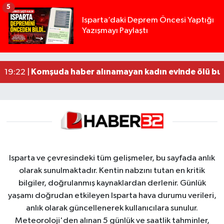
5
Yığılca'da kardeşler arasındaki silahlı kavgada 
13:00 |
Isparta’daki Deprem Öncesi Yaptığı
Yazışmayı Paylaştı
Tur teknesi çalışanlarının birbirine girdiği kavga
12:48 |
MOTOSİKLETLE ÇARPIŞAN OTOMOBİL GÜL HEYKE
02:26 |
Alzheimer Hastası Adamdan Saatlerdir Haber A
20:12 |
Komşuda haber alınamayan kadın evinde ölü bu
19:22 |
Isparta ve çevresindeki tüm gelişmeler, bu sayfada anlık
olarak sunulmaktadır. Kentin nabzını tutan en kritik
bilgiler, doğrulanmış kaynaklardan derlenir. Günlük
yaşamı doğrudan etkileyen Isparta hava durumu verileri,
anlık olarak güncellenerek kullanıcılara sunulur.
Meteoroloji'den alınan 5 günlük ve saatlik tahminler,