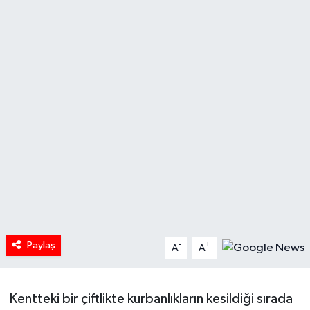
HABERDE İNSAN
İlginç
KÜLTÜR SANAT
MAGAZİN
Oyun
POLİTİKA
RESMİ İLANLAR
Paylaş
-
+
A
A
SAĞLIK
Kentteki bir çiftlikte kurbanlıkların kesildiği sırada
Spor