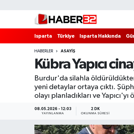
Isparta
Isparta Nöbetçi Eczaneler
Isparta
Türkiye
Isparta Hakkında
Gü
Isparta Hakkında
Isparta Hava Durumu
HABERLER
ASAYİŞ
Esnaf Diyor ki;
Isparta Trafik Yoğunluk Haritası
Kübra Yapıcı cina
ASAYİŞ
Süper Lig Puan Durumu ve Fikstür
Burdur'da silahla öldürüldükte
BİLİM VE TEKNOLOJİ
Tüm Manşetler
yeni detaylar ortaya çıktı. Şüp
olayı planladıkları ve Yapıcı'yı
EĞİTİM
Son Dakika Haberleri
08.05.2026 - 12:03
2 DK
GENEL
Haber Arşivi
YAYINLANMA
OKUNMA SÜRESI
Güncel