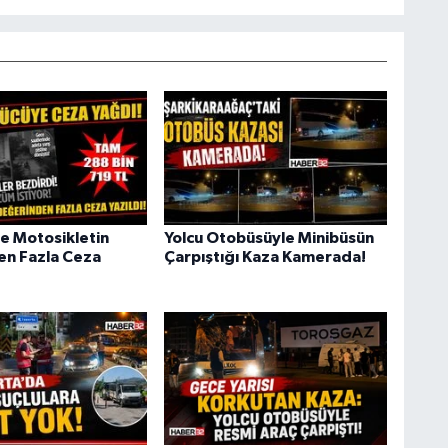
e Motosikletin
Yolcu Otobüsüyle Minibüsün
n Fazla Ceza
Çarpıştığı Kaza Kamerada!