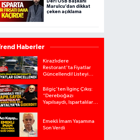
Deri OSB Başkanı
Marulcu’dan dikkat
çeken açıklama
Trend Haberler
Kirazlıdere
Restorant'ta Fiyatlar
Güncellendi! Listeyi
Görenler Şaşırıyor!
Bilgiç’ten İlginç Çıkış:
“Dereboğazı
Yapılsaydı, Ispartalılar
Kahvaltıya Bile
Antalya’ya Giderdi”
Emekli İmam Yaşamına
Son Verdi