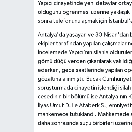
Yapıcı cinayetinde yeni detaylar ortaya
olduğunu öğrenmesi üzerine yaklaşık 1 
Tarihi Yapılarımız
sonra telefonunu açmak için İstanbul'a 
Teknoloji
Antalya'da yaşayan ve 30 Nisan'dan b
ekipler tarafından yapılan çalışmalar 
Türkiye
İncelemede Yapıcı'nın silahla öldürül
Yerel
gömüldüğü yerden çıkarılarak yakıldığı 
ederken, gece saatlerinde yapılan op
İletişim
gözaltına alınmıştı. Bucak Cumhuriyet 
soruşturmada cinayetin işlendiği silah
Künye
cesedinin bir bölümü ise Antalya'nın K
İlyas Umut D. ile Ataberk S., emniyette
mahkemece tutuklandı. Mahkemede suçl
daha sonrasında suçu birbirleri üzerine