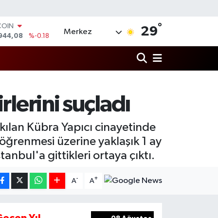
COIN
944,08
%-0.18
°
29
Merkez
LAR
7436
%0.18
RO
2510
%0.32
RLİN
4811
%0.38
M ALTIN
rlerini suçladı
0.55
%0.03
T100
779
%-14
kılan Kübra Yapıcı cinayetinde
 öğrenmesi üzerine yaklaşık 1 ay
anbul'a gittikleri ortaya çıktı.
-
+
A
A