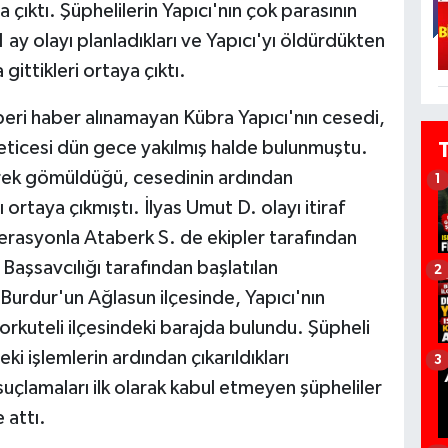
 çıktı. Şüphelilerin Yapıcı'nın çok parasının
ay olayı planladıkları ve Yapıcı'yı öldürdükten
gittikleri ortaya çıktı.
eri haber alınamayan Kübra Yapıcı'nın cesedi,
neticesi dün gece yakılmış halde bulunmuştu.
erek gömüldüğü, cesedinin ardından
1
ortaya çıkmıştı. İlyas Umut D. olayı itiraf
erasyonla Ataberk S. de ekipler tarafından
Başsavcılığı tarafından başlatılan
2
 Burdur'un Ağlasun ilçesinde, Yapıcı'nın
orkuteli ilçesindeki barajda bulundu. Şüpheli
ki işlemlerin ardından çıkarıldıkları
3
amaları ilk olarak kabul etmeyen şüpheliler
 attı.