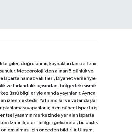
k bilgiler, doğrulanmış kaynaklardan derlenir.
 sunulur. Meteoroloji'den alınan 5 günlük ve
 Isparta namaz vakitleri, Diyanet verileriyle
lik ve farkındalık açısından, bölgedeki sismik
ez üssü bilgileriyle anında yayınlanır. Ayrıca
an izlenmektedir. Yatırımcılar ve vatandaşlar
er planlaması yapanlar için en güncel Isparta iş
. Kentsel yaşamın merkezinde yer alan Isparta
m İzmir ilçeleri ile ilgili gelişmeler, bu başlık
 önlem alması için önceden bildirilir. Ulaşım,