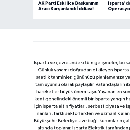
AK Parti Eski İlçe Başkanının
Isparta'd
Aracı Kurşunlandı İddiası!
Operasyon
Isparta ve çevresindeki tüm gelişmeler, bu sa
Günlük yaşamı doğrudan etkileyen Isparta ha
saatlik tahminler, gününüzü planlamanıza yar
tam uyumlu olarak paylaşılır. Vatandaşların i
hareketler büyük önem taşır. Yaşanan en son I
kent genelindeki önemli bir Isparta yangın h
için Isparta altın fiyatları, serbest piyasa ve
ilanları, farklı sektörlerden ve uzmanlık al
Büyükşehir Belediyesi ve bağlı kurumların çalışm
altında toplanır. Isparta Elektrik tarafından