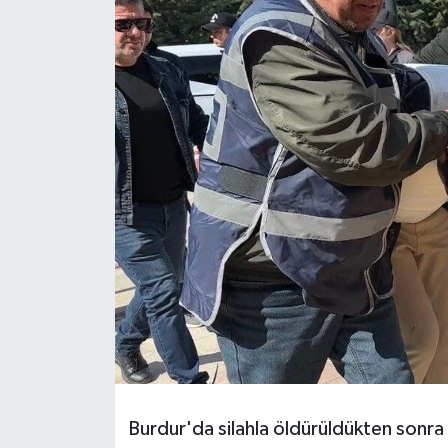
HABERDE İNSAN
İlginç
KÜLTÜR SANAT
MAGAZİN
Oyun
POLİTİKA
RESMİ İLANLAR
SAĞLIK
Burdur'da silahla öldürüldükten sonra
Spor