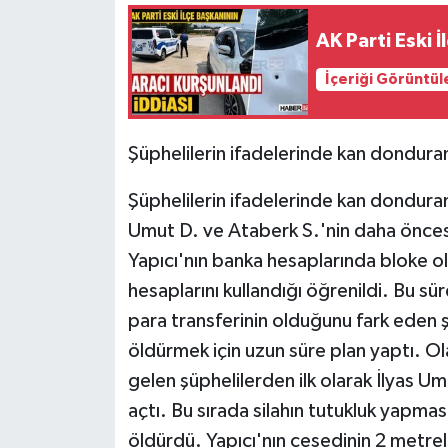
AK Parti Eski 
İçeriği Görüntül
Şüphelilerin ifadelerinde kan dondura
Şüphelilerin ifadelerinde kan donduran 
Umut D. ve Ataberk S.'nin daha öncesi
Yapıcı'nın banka hesaplarında bloke old
hesaplarını kullandığı öğrenildi. Bu sü
para transferinin olduğunu fark eden ş
öldürmek için uzun süre plan yaptı. Ola
gelen şüphelilerden ilk olarak İlyas Um
açtı. Bu sırada silahın tutukluk yapma
öldürdü. Yapıcı'nın cesedinin 2 metrel