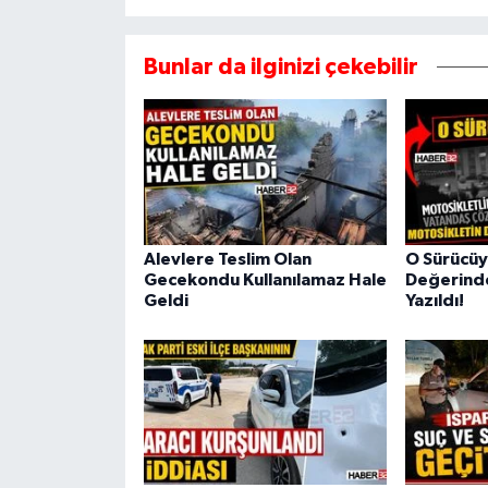
Bunlar da ilginizi çekebilir
Alevlere Teslim Olan
O Sürücüy
Gecekondu Kullanılamaz Hale
Değerinde
Geldi
Yazıldı!