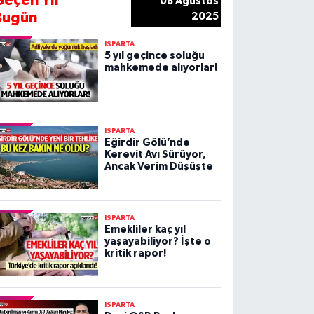
Geçen Yıl
08 Ağustos
Bugün
2025
ISPARTA
5 yıl geçince soluğu
mahkemede alıyorlar!
ISPARTA
Eğirdir Gölü’nde
Kerevit Avı Sürüyor,
Ancak Verim Düşüşte
ISPARTA
Emekliler kaç yıl
yaşayabiliyor? İşte o
kritik rapor!
ISPARTA