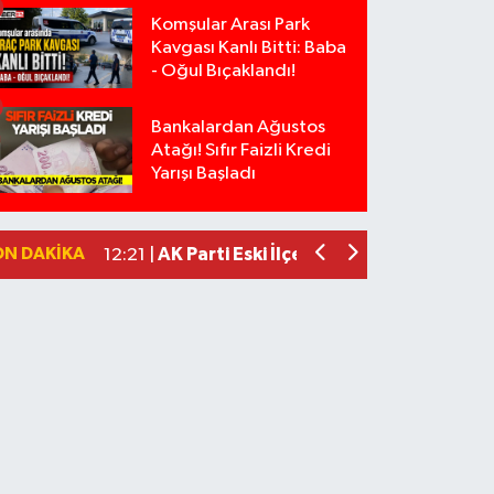
Komşular Arası Park
Kavgası Kanlı Bitti: Baba
- Oğul Bıçaklandı!
Bankalardan Ağustos
Anız Yangını Kazaya Neden Oldu: 13 Ara
17:18 |
Atağı! Sıfır Faizli Kredi
Alevlere Teslim Olan Gecekondu Kull
17:08 |
Yarışı Başladı
Yolcu Otobüsüyle Minibüsün Çarpışt
13:46 |
Faili meçhul 2 cinayet daha aydınlatıld
13:19 |
ON DAKIKA
AK Parti Eski İlçe Başkanının Aracı Kur
12:21 |