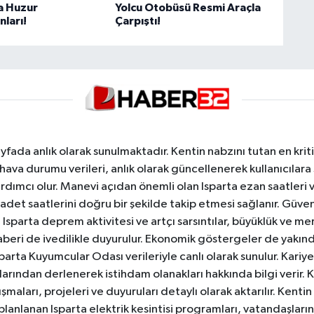
a Huzur
Yolcu Otobüsü Resmi Araçla
ları!
Çarpıştı!
yfada anlık olarak sunulmaktadır. Kentin nabzını tutan en kriti
va durumu verileri, anlık olarak güncellenerek kullanıcılara
dımcı olur. Manevi açıdan önemli olan Isparta ezan saatleri ve
badet saatlerini doğru bir şekilde takip etmesi sağlanır. Güven
sparta deprem aktivitesi ve artçı sarsıntılar, büyüklük ve merk
aberi de ivedilikle duyurulur. Ekonomik göstergeler de yakınd
 Isparta Kuyumcular Odası verileriyle canlı olarak sunulur. Kariy
anlarından derlenerek istihdam olanakları hakkında bilgi verir
aları, projeleri ve duyuruları detaylı olarak aktarılır. Kentin tü
 planlanan Isparta elektrik kesintisi programları, vatandaşların