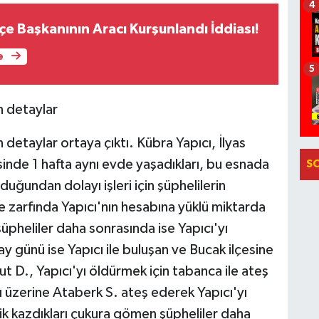
4
İlçe Başkanının Aracı Kurşunlandı İddiası!
e
5
n detaylar
detaylar ortaya çıktı. Kübra Yapıcı, İlyas
nde 1 hafta aynı evde yaşadıkları, bu esnada
S
uğundan dolayı işleri için şüphelilerin
re zarfında Yapıcı'nın hesabına yüklü miktarda
üpheliler daha sonrasında ise Yapıcı'yı
y günü ise Yapıcı ile buluşan ve Bucak ilçesine
ut D., Yapıcı'yı öldürmek için tabanca ile ateş
sı üzerine Ataberk S. ateş ederek Yapıcı'yı
ik kazdıkları çukura gömen şüpheliler daha