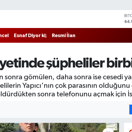
BIT
64.
DO
47,
EU
ncel
Esnaf Diyor ki;
Resmi İlan
55,
STE
64,
GRA
yetinde şüpheliler birbi
666
BİS
13.
n sonra gömülen, daha sonra ise cesedi ya
helilerin Yapıcı'nın çok parasının olduğunu
 öldürdükten sonra telefonunu açmak için İst