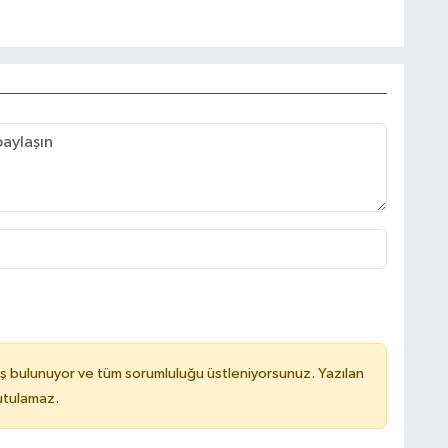
ş bulunuyor ve tüm sorumluluğu üstleniyorsunuz. Yazılan
utulamaz.