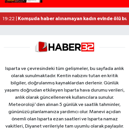
MOTOSİKLETLE ÇARPIŞAN OTOMOBİL GÜL HEYKE
02:26 |
Alzheimer Hastası Adamdan Saatlerdir Haber A
20:12 |
Komşuda haber alınamayan kadın evinde ölü bu
19:22 |
Isparta ve çevresindeki tüm gelişmeler, bu sayfada anlık
olarak sunulmaktadır. Kentin nabzını tutan en kritik
bilgiler, doğrulanmış kaynaklardan derlenir. Günlük
yaşamı doğrudan etkileyen Isparta hava durumu verileri,
anlık olarak güncellenerek kullanıcılara sunulur.
Meteoroloji'den alınan 5 günlük ve saatlik tahminler,
gününüzü planlamanıza yardımcı olur. Manevi açıdan
önemli olan Isparta ezan saatleri ve Isparta namaz
vakitleri, Diyanet verileriyle tam uyumlu olarak paylaşılır.