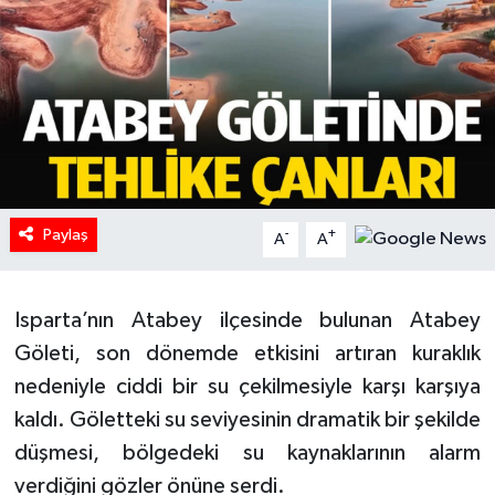
HABERDE İNSAN
İlginç
KÜLTÜR SANAT
MAGAZİN
Paylaş
-
+
A
A
Oyun
Isparta’nın Atabey ilçesinde bulunan Atabey
POLİTİKA
Göleti, son dönemde etkisini artıran kuraklık
RESMİ İLANLAR
nedeniyle ciddi bir su çekilmesiyle karşı karşıya
kaldı. Göletteki su seviyesinin dramatik bir şekilde
SAĞLIK
düşmesi, bölgedeki su kaynaklarının alarm
verdiğini gözler önüne serdi.
Spor