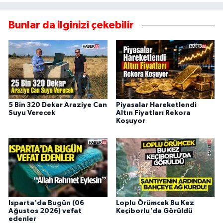
Bunlar da ilginizi çekebilir
5 Bin 320 Dekar Araziye Can
Piyasalar Hareketlendi
Suyu Verecek
Altın Fiyatları Rekora
Koşuyor
Isparta'da Bugün (06
Loplu Örümcek Bu Kez
Ağustos 2026) vefat
Keçiborlu'da Görüldü
edenler