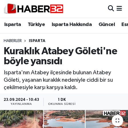
Isparta
Isparta Nöbetçi Eczaneler
Isparta
Türkiye
Isparta Hakkında
Güncel
Es
Isparta Hakkında
Isparta Hava Durumu
HABERLER
ISPARTA
Kuraklık Atabey Göleti'ne
Esnaf Diyor ki;
Isparta Trafik Yoğunluk Haritası
böyle yansıdı
ASAYİŞ
Süper Lig Puan Durumu ve Fikstür
Isparta'nın Atabey ilçesinde bulunan Atabey
Göleti, yaşanan kuraklık nedeniyle ciddi bir su
BİLİM VE TEKNOLOJİ
Tüm Manşetler
çekilmesiyle karşı karşıya kaldı.
EĞİTİM
Son Dakika Haberleri
23.09.2024 - 10:43
1 DK
YAYINLANMA
OKUNMA SÜRESI
GENEL
Haber Arşivi
Güncel