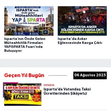
Isparta’nın Önde Gelen
Isparta'da Asker
Müteahhitlik Firmaları
Eğlencesinde Kavga Çıktı
YAPISPARTA Fuarı’nda
Buluşuyor
Geçen Yıl Bugün
06 Ağustos 2025
ISPARTA
Isparta’da Vatandaş Taksi
Ücretlerinden Şikâyetçi