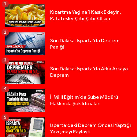
1
Kızartma Yağına 1 Kaşık Ekleyin,
Patatesler Çıtır Çıtır Olsun
2
Son Dakika: Isparta’da Deprem
Paniği
3
Son Dakika: Isparta’da Arka Arkaya
Deprem
4
İl Milli Eğitim’de Şube Müdürü
Hakkında Şok İddialar
5
Yığılca'da kardeşler arasındaki silahlı kavgada 
13:00 |
Isparta’daki Deprem Öncesi Yaptığı
Yazışmayı Paylaştı
Tur teknesi çalışanlarının birbirine girdiği kavga
12:48 |