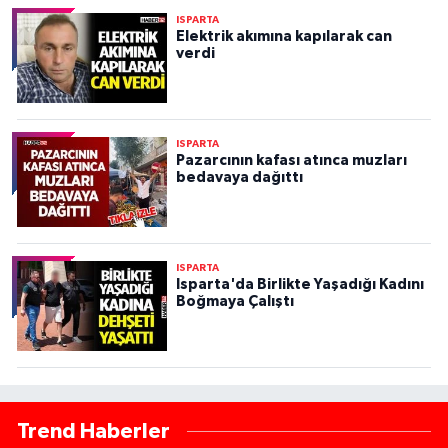
ISPARTA
Elektrik akımına kapılarak can
verdi
ISPARTA
Pazarcının kafası atınca muzları
bedavaya dağıttı
ISPARTA
Isparta'da Birlikte Yaşadığı Kadını
Boğmaya Çalıştı
Trend Haberler