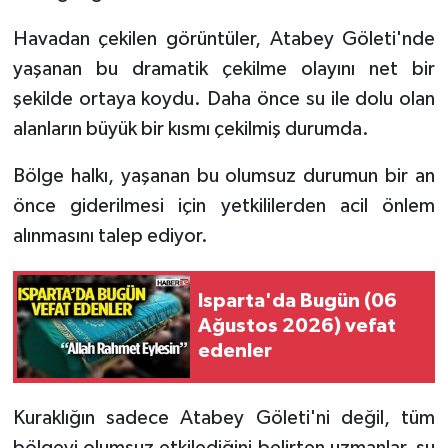
Havadan çekilen görüntüler, Atabey Göleti'nde
Tarihi Yapılarımız
yaşanan bu dramatik çekilme olayını net bir
şekilde ortaya koydu. Daha önce su ile dolu olan
Teknoloji
alanların büyük bir kısmı çekilmiş durumda.
Türkiye
Bölge halkı, yaşanan bu olumsuz durumun bir an
Yerel
önce giderilmesi için yetkililerden acil önlem
alınmasını talep ediyor.
İletişim
Isparta'da Bugün (06
Künye
Ağustos 2026) vefat
edenler
Kuraklığın sadece Atabey Göleti'ni değil, tüm
bölgeyi olumsuz etkilediğini belirten uzmanlar, su