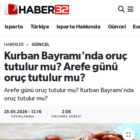
Isparta
Isparta Nöbetçi Eczaneler
Isparta
Türkiye
Isparta Hakkında
Güncel
Es
Isparta Hakkında
Isparta Hava Durumu
HABERLER
GÜNCEL
Kurban Bayramı'nda oruç
Esnaf Diyor ki;
Isparta Trafik Yoğunluk Haritası
tutulur mu? Arefe günü
ASAYİŞ
Süper Lig Puan Durumu ve Fikstür
oruç tutulur mu?
BİLİM VE TEKNOLOJİ
Tüm Manşetler
Arefe günü oruç tutulur mu? Kurban Bayramı'nda
oruç tutulur mu?
EĞİTİM
Son Dakika Haberleri
25.05.2026 - 12:16
2 DK
YAYINLANMA
OKUNMA SÜRESI
GENEL
Haber Arşivi
Güncel