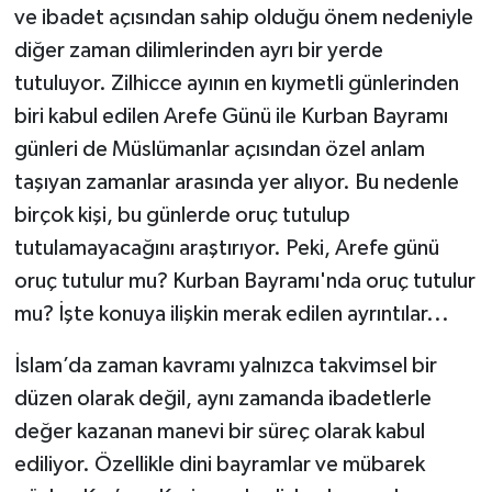
ve ibadet açısından sahip olduğu önem nedeniyle
diğer zaman dilimlerinden ayrı bir yerde
Tarihi Yapılarımız
tutuluyor. Zilhicce ayının en kıymetli günlerinden
Teknoloji
biri kabul edilen Arefe Günü ile Kurban Bayramı
günleri de Müslümanlar açısından özel anlam
Türkiye
taşıyan zamanlar arasında yer alıyor. Bu nedenle
birçok kişi, bu günlerde oruç tutulup
Yerel
tutulamayacağını araştırıyor. Peki, Arefe günü
İletişim
oruç tutulur mu? Kurban Bayramı'nda oruç tutulur
mu? İşte konuya ilişkin merak edilen ayrıntılar...
Künye
İslam’da zaman kavramı yalnızca takvimsel bir
düzen olarak değil, aynı zamanda ibadetlerle
değer kazanan manevi bir süreç olarak kabul
ediliyor. Özellikle dini bayramlar ve mübarek