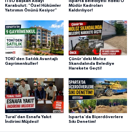
ITSO Başkan Adayı
Isparta Belediyesi'ndeki O
Karabulut: "Özel Hükümler
Müdür Kadroları
Yatırımın Önünü Kesiyor"
Kaldırılıyor!
TOKİ'den Satılık Avantajlı
Çünür'deki Moloz
Gayrimenkuller!
Skandalında Belediye
Harekete Geçti!
Tural'dan Esnafa Yakıt
Isparta'da Biçerdöverlere
İndirimi Müjdesi!
Sıkı Denetim!