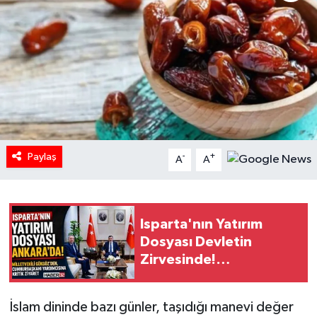
HABERDE İNSAN
İlginç
KÜLTÜR SANAT
MAGAZİN
Paylaş
-
+
A
A
Oyun
POLİTİKA
Isparta'nın Yatırım
Dosyası Devletin
RESMİ İLANLAR
Zirvesinde!
Gökgöz'den Cevdet
SAĞLIK
Yılmaz'a Kritik Ziyaret
İslam dininde bazı günler, taşıdığı manevi değer
Spor