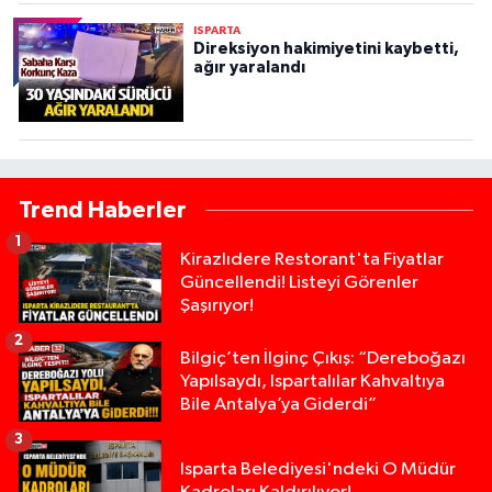
ISPARTA
Direksiyon hakimiyetini kaybetti,
ağır yaralandı
Trend Haberler
1
Kirazlıdere Restorant'ta Fiyatlar
Güncellendi! Listeyi Görenler
Şaşırıyor!
2
Bilgiç’ten İlginç Çıkış: “Dereboğazı
Yapılsaydı, Ispartalılar Kahvaltıya
Bile Antalya’ya Giderdi”
3
Isparta Belediyesi'ndeki O Müdür