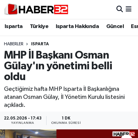
Isparta
Isparta Nöbetçi Eczaneler
Isparta
Türkiye
Isparta Hakkında
Güncel
Es
Isparta Hakkında
Isparta Hava Durumu
HABERLER
ISPARTA
MHP İl Başkanı Osman
Esnaf Diyor ki;
Isparta Trafik Yoğunluk Haritası
Gülay'ın yönetimi belli
ASAYİŞ
Süper Lig Puan Durumu ve Fikstür
oldu
BİLİM VE TEKNOLOJİ
Tüm Manşetler
Geçtiğimiz hafta MHP Isparta İl Başkanlığına
atanan Osman Gülay, İl Yönetim Kurulu listesini
EĞİTİM
Son Dakika Haberleri
açıkladı.
GENEL
Haber Arşivi
22.05.2026 - 17:43
1 DK
YAYINLANMA
OKUNMA SÜRESI
Güncel