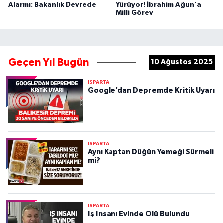
Alarmı: Bakanlık Devrede
Yürüyor! İbrahim Ağun'a
Milli Görev
Geçen Yıl Bugün
10 Ağustos 2025
ISPARTA
Google’dan Depremde Kritik Uyarı
ISPARTA
Aynı Kaptan Düğün Yemeği Sürmeli
mi?
ISPARTA
İş İnsanı Evinde Ölü Bulundu