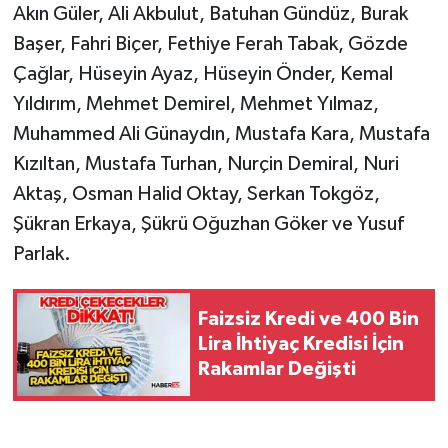
Akın Güler, Ali Akbulut, Batuhan Gündüz, Burak
Başer, Fahri Biçer, Fethiye Ferah Tabak, Gözde
Tarihi Yapılarımız
Çağlar, Hüseyin Ayaz, Hüseyin Önder, Kemal
Teknoloji
Yıldırım, Mehmet Demirel, Mehmet Yılmaz,
Muhammed Ali Günaydın, Mustafa Kara, Mustafa
Türkiye
Kızıltan, Mustafa Turhan, Nurçin Demiral, Nuri
Aktaş, Osman Halid Oktay, Serkan Tokgöz,
Yerel
Şükran Erkaya, Şükrü Oğuzhan Göker ve Yusuf
İletişim
Parlak.
Künye
Faizsiz Kredi ve 400 Bin
Lira İhtiyaç Kredisi İçin
Rakamlar Değişti