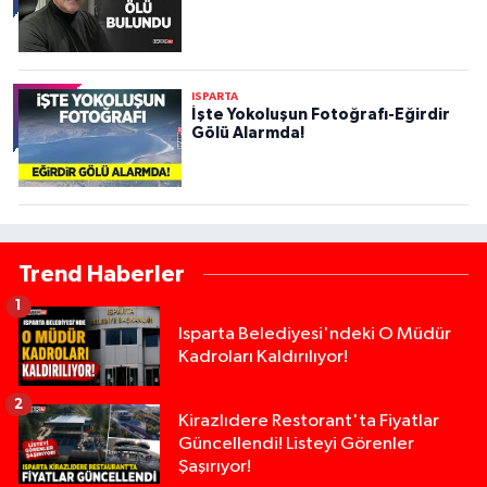
ISPARTA
İşte Yokoluşun Fotoğrafı-Eğirdir
Gölü Alarmda!
Trend Haberler
1
Isparta Belediyesi'ndeki O Müdür
Kadroları Kaldırılıyor!
2
Kirazlıdere Restorant'ta Fiyatlar
Güncellendi! Listeyi Görenler
Şaşırıyor!