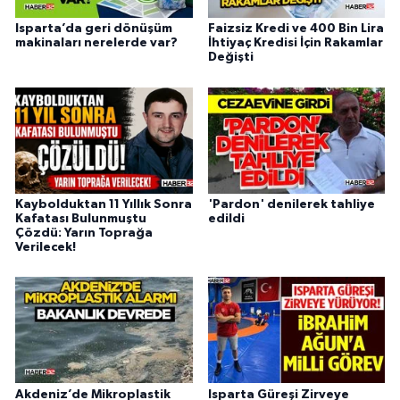
Isparta’da geri dönüşüm
Faizsiz Kredi ve 400 Bin Lira
makinaları nerelerde var?
İhtiyaç Kredisi İçin Rakamlar
Değişti
Kaybolduktan 11 Yıllık Sonra
'Pardon' denilerek tahliye
Kafatası Bulunmuştu
edildi
Çözdü: Yarın Toprağa
Verilecek!
Akdeniz’de Mikroplastik
Isparta Güreşi Zirveye