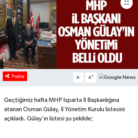
HABERDE İNSAN
İlginç
KÜLTÜR SANAT
MAGAZİN
Oyun
Paylaş
-
+
A
A
POLİTİKA
Geçtiğimiz hafta MHP Isparta İl Başkanlığına
RESMİ İLANLAR
atanan Osman Gülay, İl Yönetim Kurulu listesini
açıkladı. Gülay'ın listesi şu şekilde;
SAĞLIK
Spor