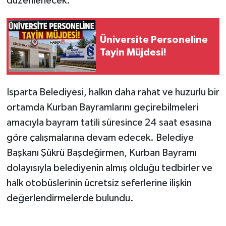
düzenlenecek.
Tarihi Yapılarımız
Üniversite Personeline
Teknoloji
Tayin Müjdesi!
Türkiye
Isparta Belediyesi, halkın daha rahat ve huzurlu bir
Yerel
ortamda Kurban Bayramlarını geçirebilmeleri
amacıyla bayram tatili süresince 24 saat esasına
İletişim
göre çalışmalarına devam edecek. Belediye
Başkanı Şükrü Başdeğirmen, Kurban Bayramı
Künye
dolayısıyla belediyenin almış olduğu tedbirler ve
halk otobüslerinin ücretsiz seferlerine ilişkin
değerlendirmelerde bulundu.