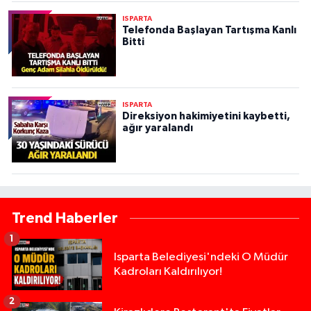
ISPARTA
Telefonda Başlayan Tartışma Kanlı
Bitti
ISPARTA
Direksiyon hakimiyetini kaybetti,
ağır yaralandı
Trend Haberler
1
Isparta Belediyesi'ndeki O Müdür
Kadroları Kaldırılıyor!
2