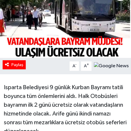
HABERDE İNSAN
İlginç
KÜLTÜR SANAT
MAGAZİN
Paylaş
-
+
A
A
Oyun
POLİTİKA
Isparta Belediyesi 9 günlük Kurban Bayramı tatili
boyunca tüm önlemlerini aldı. Halk Otobüsleri
RESMİ İLANLAR
bayramın ilk 2 günü ücretsiz olarak vatandaşların
hizmetinde olacak. Arife günü ikindi namazı
SAĞLIK
sonrası tüm mezarlıklara ücretsiz otobüs seferleri
Spor