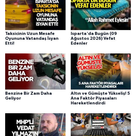
Taksicinin Uzun Mesafe
Isparta'da Bugün (09
Oyununa Vatandaş İsyan
Ağustos 2026) Vefat
Etti!
Edenler
Benzine Bir Zam Daha
Altın ve Gümüşte Yükseliş! 5
Geliyor
Ana Faktör Piyasaları
Hareketlendirdi