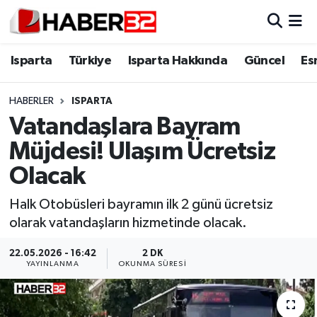
Isparta
Isparta Nöbetçi Eczaneler
Isparta
Türkiye
Isparta Hakkında
Güncel
Es
Isparta Hakkında
Isparta Hava Durumu
HABERLER
ISPARTA
Vatandaşlara Bayram
Esnaf Diyor ki;
Isparta Trafik Yoğunluk Haritası
Müjdesi! Ulaşım Ücretsiz
ASAYİŞ
Süper Lig Puan Durumu ve Fikstür
Olacak
BİLİM VE TEKNOLOJİ
Tüm Manşetler
Halk Otobüsleri bayramın ilk 2 günü ücretsiz
olarak vatandaşların hizmetinde olacak.
EĞİTİM
Son Dakika Haberleri
22.05.2026 - 16:42
2 DK
YAYINLANMA
OKUNMA SÜRESI
GENEL
Haber Arşivi
Güncel