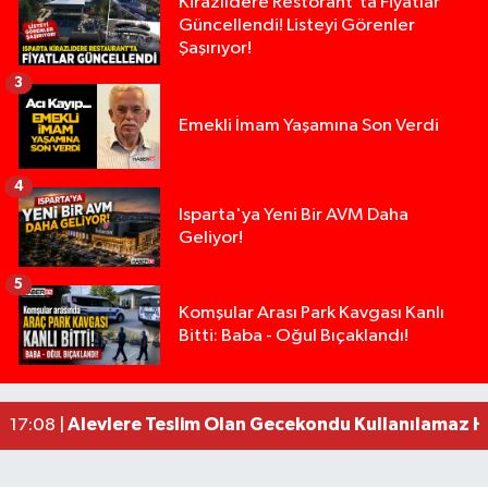
Kirazlıdere Restorant'ta Fiyatlar
Güncellendi! Listeyi Görenler
Şaşırıyor!
3
Emekli İmam Yaşamına Son Verdi
4
Isparta'ya Yeni Bir AVM Daha
Geliyor!
5
Tarsus'ta silahlı kavga: Kuzenlerden biri öldü, d
09:47 |
Komşular Arası Park Kavgası Kanlı
Bitti: Baba - Oğul Bıçaklandı!
Milyonluk miras kavgasında anne-kız yüzleşti: 
09:43 |
Isparta’da Silah Operasyonu: 165 Tabanca Ele Ge
19:36 |
Anız Yangını Kazaya Neden Oldu: 13 Araç Birbirin
17:18 |
Alevlere Teslim Olan Gecekondu Kullanılamaz H
17:08 |