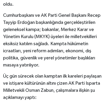
oldu.
Tarihi Yapılarımız
Cumhurbaşkanı ve AK Parti Genel Başkanı Recep
Tayyip Erdoğan başkanlığında gerçekleştirilen
Teknoloji
geleneksel kampa; bakanlar, Merkez Karar ve
Türkiye
Yönetim Kurulu (MKYK) üyeleri ile milletvekilleri
eksiksiz katılım sağladı. Kampta hükümetin
Yerel
icraatları, yeni reform adımları, ekonomi, dış
politika, güvenlik ve yerel yönetimler başlıkları
İletişim
masaya yatırılıyor.
Künye
Üç gün sürecek olan kamptan ilk kareleri paylaşan
ve istişare kültürünün altını çizen AK Parti Isparta
Milletvekili Osman Zabun, çalışmalara ilişkin şu
açıklamayı yaptı: