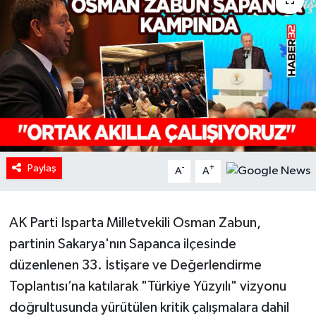
HABERDE İNSAN
İlginç
KÜLTÜR SANAT
MAGAZİN
Paylaş
Oyun
-
+
A
A
POLİTİKA
AK Parti Isparta Milletvekili Osman Zabun,
RESMİ İLANLAR
partinin Sakarya'nın Sapanca ilçesinde
düzenlenen 33. İstişare ve Değerlendirme
SAĞLIK
Toplantısı’na katılarak "Türkiye Yüzyılı" vizyonu
doğrultusunda yürütülen kritik çalışmalara dahil
Spor