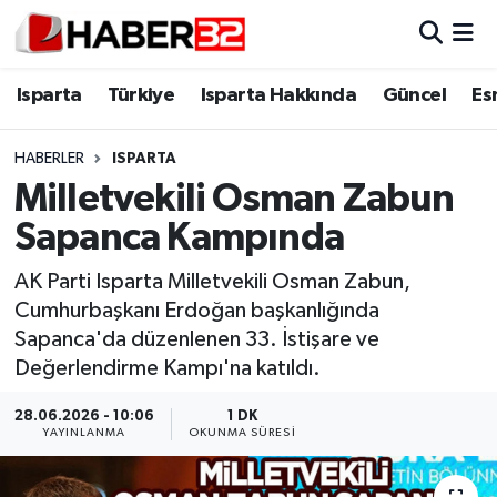
Isparta
Isparta Nöbetçi Eczaneler
Isparta
Türkiye
Isparta Hakkında
Güncel
Es
Isparta Hakkında
Isparta Hava Durumu
HABERLER
ISPARTA
Milletvekili Osman Zabun
Esnaf Diyor ki;
Isparta Trafik Yoğunluk Haritası
Sapanca Kampında
ASAYİŞ
Süper Lig Puan Durumu ve Fikstür
AK Parti Isparta Milletvekili Osman Zabun,
Cumhurbaşkanı Erdoğan başkanlığında
BİLİM VE TEKNOLOJİ
Tüm Manşetler
Sapanca'da düzenlenen 33. İstişare ve
Değerlendirme Kampı'na katıldı.
EĞİTİM
Son Dakika Haberleri
28.06.2026 - 10:06
1 DK
GENEL
Haber Arşivi
YAYINLANMA
OKUNMA SÜRESI
Güncel