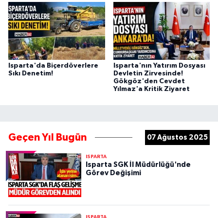
Isparta'da Biçerdöverlere
Isparta'nın Yatırım Dosyası
Sıkı Denetim!
Devletin Zirvesinde!
Gökgöz'den Cevdet
Yılmaz'a Kritik Ziyaret
Geçen Yıl Bugün
07 Ağustos 2025
ISPARTA
Isparta SGK İl Müdürlüğü'nde
Görev Değişimi
ISPARTA