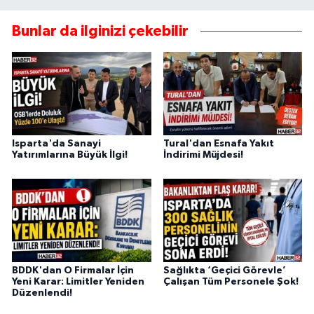
Bunlar da ilginizi çekebilir
Isparta'da Sanayi
Tural'dan Esnafa Yakıt
Yatırımlarına Büyük İlgi!
İndirimi Müjdesi!
BDDK'dan O Firmalar İçin
Sağlıkta ‘Geçici Görevle’
Yeni Karar: Limitler Yeniden
Çalışan Tüm Personele Şok!
Düzenlendi!