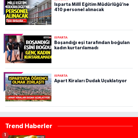
Isparta Millİ Eğitim Müdürlüğü’ne
410 personel alınacak
ISPARTA
Boşandığı eşi tarafından boğulan
kadın kurtarılamadı
ISPARTA
Apart Kiraları Dudak Uçuklatıyor
Trend Haberler
1