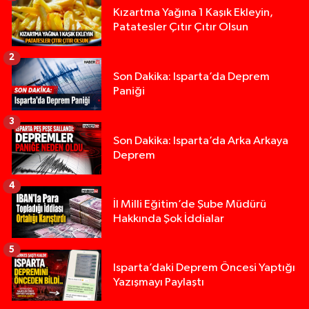
Kızartma Yağına 1 Kaşık Ekleyin,
Patatesler Çıtır Çıtır Olsun
2
Son Dakika: Isparta’da Deprem
Paniği
3
Son Dakika: Isparta’da Arka Arkaya
Deprem
4
İl Milli Eğitim’de Şube Müdürü
Hakkında Şok İddialar
5
Yığılca'da kardeşler arasındaki silahlı kavgada 
13:00 |
Isparta’daki Deprem Öncesi Yaptığı
Yazışmayı Paylaştı
Tur teknesi çalışanlarının birbirine girdiği kavga
12:48 |
MOTOSİKLETLE ÇARPIŞAN OTOMOBİL GÜL HEYKE
02:26 |