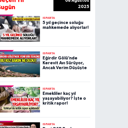
Geçen Yıl
08 Ağustos
Bugün
2025
ISPARTA
5 yıl geçince soluğu
mahkemede alıyorlar!
ISPARTA
Eğirdir Gölü’nde
Kerevit Avı Sürüyor,
Ancak Verim Düşüşte
ISPARTA
Emekliler kaç yıl
yaşayabiliyor? İşte o
kritik rapor!
ISPARTA