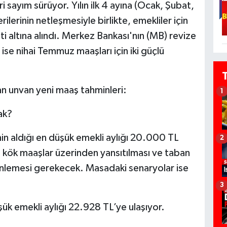
i sayım sürüyor. Yılın ilk 4 ayına (Ocak, Şubat,
ilerinin netleşmesiyle birlikte, emekliler için
 altına alındı. Merkez Bankası'nın (MB) revize
 ise nihai Temmuz maaşları için iki güçlü
n unvan yeni maaş tahminleri:
1
ak?
nin aldığı en düşük emekli aylığı 20.000 TL
2
kök maaşlar üzerinden yansıtılması ve taban
üzenlemesi gerekecek. Masadaki senaryolar ise
3
ük emekli aylığı 22.928 TL’ye ulaşıyor.