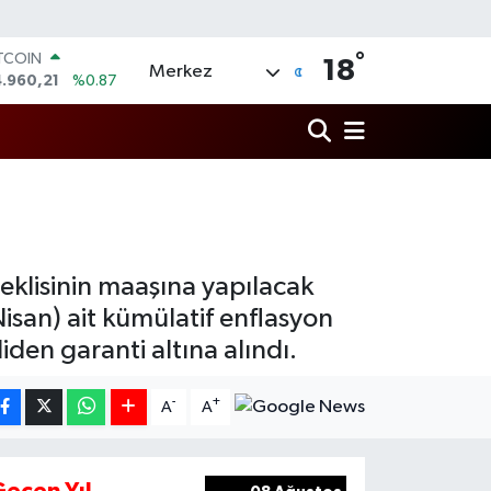
ITCOIN
°
.960,21
%0.87
18
Merkez
OLAR
7,7436
%0.18
URO
5,2510
%0.32
ERLİN
,4811
%0.38
RAM ALTIN
660.55
%0.03
ST100
lisinin maaşına yapılacak
.779
%-14
Nisan) ait kümülatif enflasyon
iden garanti altına alındı.
-
+
A
A