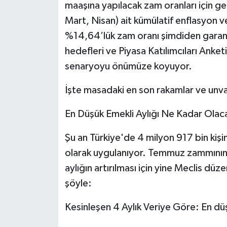
maaşına yapılacak zam oranları için ger
Mart, Nisan) ait kümülatif enflasyon ver
Tarihi Yapılarımız
%14,64’lük zam oranı şimdiden garanti
Teknoloji
hedefleri ve Piyasa Katılımcıları Anketi
senaryoyu önümüze koyuyor.
Türkiye
İşte masadaki en son rakamlar ve unva
Yerel
En Düşük Emekli Aylığı Ne Kadar Olac
İletişim
Şu an Türkiye'de 4 milyon 917 bin kişi
olarak uygulanıyor. Temmuz zammının 
Künye
aylığın artırılması için yine Meclis d
şöyle:
Kesinleşen 4 Aylık Veriye Göre: En düş