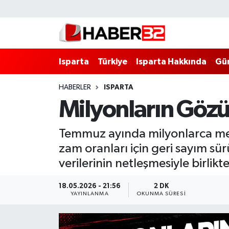
Isparta
Isparta Nöbetçi Eczaneler
Isparta
Türkiye
Isparta Hakkında
Gü
Isparta Hakkında
Isparta Hava Durumu
HABERLER
ISPARTA
Esnaf Diyor ki;
Isparta Trafik Yoğunluk Haritası
Milyonların Gö
ASAYİŞ
Süper Lig Puan Durumu ve Fikstür
Temmuz ayında milyonlarca mem
BİLİM VE TEKNOLOJİ
Tüm Manşetler
zam oranları için geri sayım sür
verilerinin netleşmesiyle birlik
EĞİTİM
Son Dakika Haberleri
18.05.2026 - 21:56
2 DK
GENEL
Haber Arşivi
YAYINLANMA
OKUNMA SÜRESI
Güncel