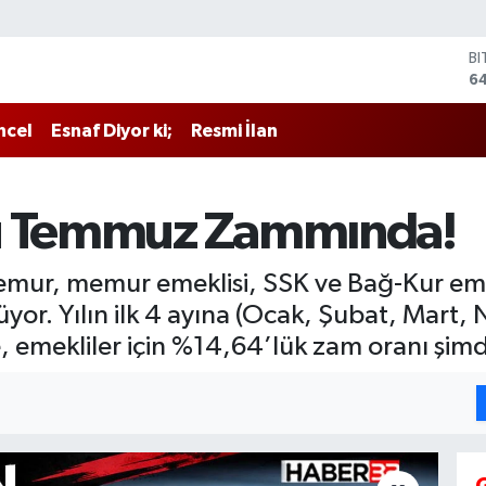
B
64
D
4
E
ncel
Esnaf Diyor ki;
Resmi İlan
5
ST
64
zü Temmuz Zammında!
G
6
Bİ
ur, memur emeklisi, SSK ve Bağ-Kur emek
13
üyor. Yılın ilk 4 ayına (Ocak, Şubat, Mart, 
te, emekliler için %14,64’lük zam oranı şimd