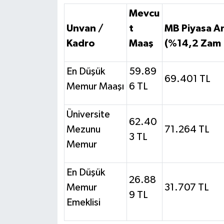
Mevcu
Unvan /
t
MB Piyasa An
Kadro
Maaş
(%14,2 Zam 
En Düşük
59.89
69.401 TL
Memur Maaşı
6 TL
Üniversite
62.40
Mezunu
71.264 TL
3 TL
Memur
En Düşük
26.88
Memur
31.707 TL
9 TL
Emeklisi