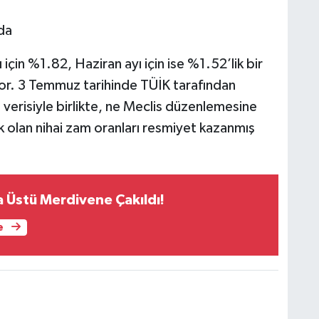
da
 için %1.82, Haziran ayı için ise %1.52’lik bir
yor. 3 Temmuz tarihinde TÜİK tarafından
 verisiyle birlikte, ne Meclis düzenlemesine
 olan nihai zam oranları resmiyet kazanmış
 Üstü Merdivene Çakıldı!
e