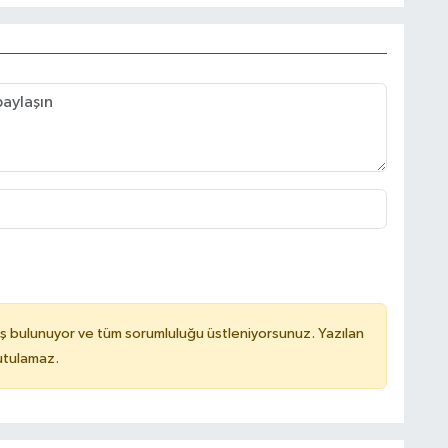
ş bulunuyor ve tüm sorumluluğu üstleniyorsunuz. Yazılan
utulamaz.