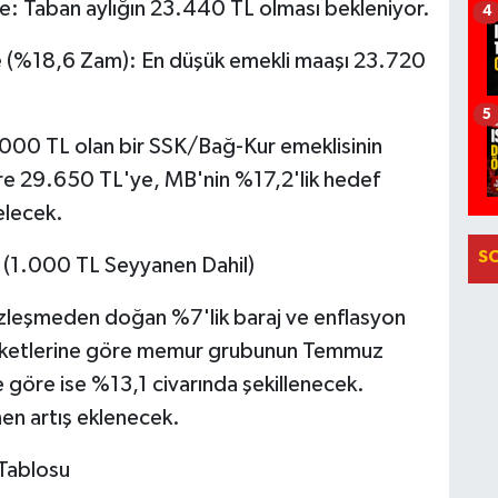
: Taban aylığın 23.440 TL olması bekleniyor.
4
re (%18,6 Zam): En düşük emekli maaşı 23.720
5
00 TL olan bir SSK/Bağ-Kur emeklisinin
öre 29.650 TL'ye, MB'nin %17,2'lik hedef
elecek.
S
 (1.000 TL Seyyanen Dahil)
zleşmeden doğan %7'lik baraj ve enflasyon
 anketlerine göre memur grubunun Temmuz
göre ise %13,1 civarında şekillenecek.
en artış eklenecek.
Tablosu