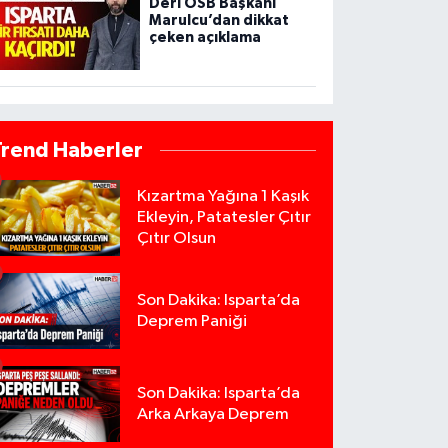
Deri OSB Başkanı
Marulcu’dan dikkat
çeken açıklama
Trend Haberler
Kızartma Yağına 1 Kaşık
Ekleyin, Patatesler Çıtır
Çıtır Olsun
Son Dakika: Isparta’da
Deprem Paniği
Son Dakika: Isparta’da
Arka Arkaya Deprem