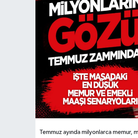
HABERDE İNSAN
İlginç
KÜLTÜR SANAT
MAGAZİN
Oyun
POLİTİKA
RESMİ İLANLAR
SAĞLIK
Temmuz ayında milyonlarca memur, me
Spor