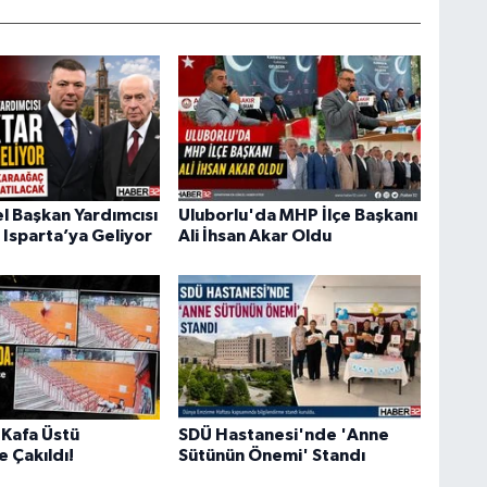
 Başkan Yardımcısı
Uluborlu'da MHP İlçe Başkanı
 Isparta’ya Geliyor
Ali İhsan Akar Oldu
Kafa Üstü
SDÜ Hastanesi'nde 'Anne
 Çakıldı!
Sütünün Önemi' Standı