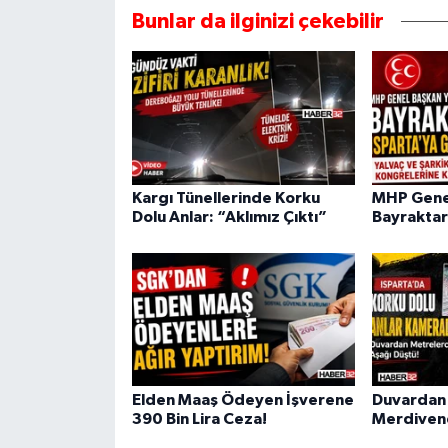
Bunlar da ilginizi çekebilir
Kargı Tünellerinde Korku
MHP Genel
Dolu Anlar: “Aklımız Çıktı”
Bayraktar
Elden Maaş Ödeyen İşverene
Duvardan 
390 Bin Lira Ceza!
Merdivene