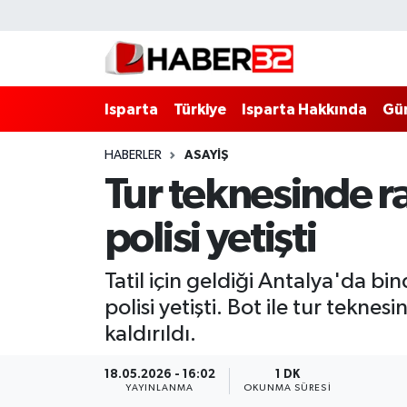
Isparta
Isparta Nöbetçi Eczaneler
Isparta
Türkiye
Isparta Hakkında
Gü
Isparta Hakkında
Isparta Hava Durumu
HABERLER
ASAYİŞ
Esnaf Diyor ki;
Isparta Trafik Yoğunluk Haritası
Tur teknesinde r
ASAYİŞ
Süper Lig Puan Durumu ve Fikstür
polisi yetişti
BİLİM VE TEKNOLOJİ
Tüm Manşetler
Tatil için geldiği Antalya'da b
EĞİTİM
Son Dakika Haberleri
polisi yetişti. Bot ile tur tekn
kaldırıldı.
GENEL
Haber Arşivi
18.05.2026 - 16:02
1 DK
YAYINLANMA
OKUNMA SÜRESI
Güncel