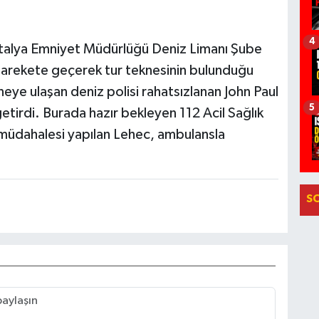
4
Antalya Emniyet Müdürlüğü Deniz Limanı Şube
 harekete geçerek tur teknesinin bulunduğu
eye ulaşan deniz polisi rahatsızlanan John Paul
5
getirdi. Burada hazır bekleyen 112 Acil Sağlık
k müdahalesi yapılan Lehec, ambulansla
S