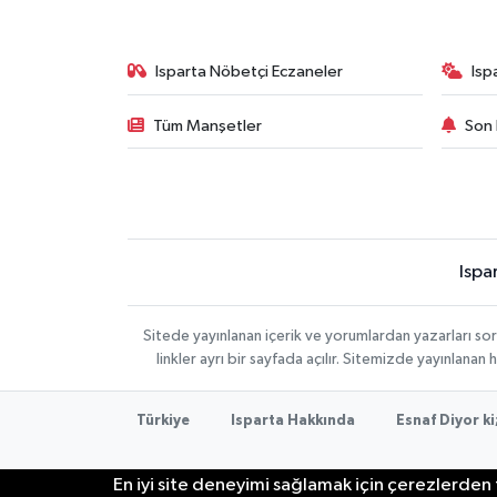
Isparta Nöbetçi Eczaneler
Isp
Tüm Manşetler
Son 
Ispa
Sitede yayınlanan içerik ve yorumlardan yazarları s
linkler ayrı bir sayfada açılır. Sitemizde yayınlana
Türkiye
Isparta Hakkında
Esnaf Diyor ki
En iyi site deneyimi sağlamak için çerezlerden f