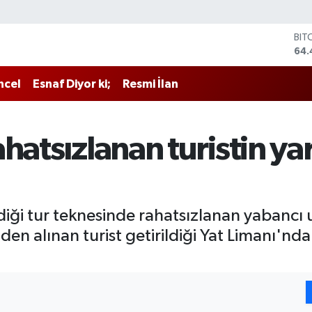
BIT
64.
DO
47,
ncel
Esnaf Diyor ki;
Resmi İlan
EU
55
STE
64,
ahatsızlanan turistin y
GRA
651
BİS
13.
indiği tur teknesinde rahatsızlanan yabancı
esinden alınan turist getirildiği Yat Limanı