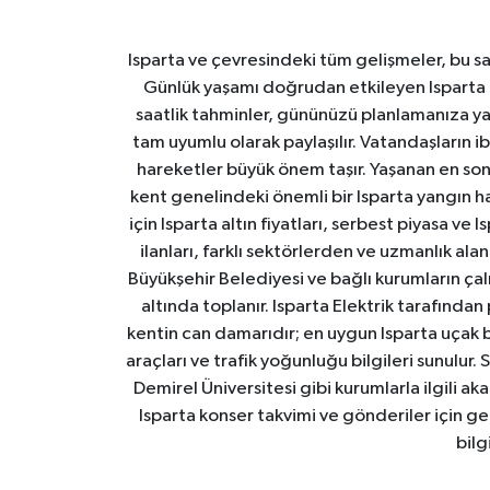
Isparta ve çevresindeki tüm gelişmeler, bu sa
Günlük yaşamı doğrudan etkileyen Isparta ha
saatlik tahminler, gününüzü planlamanıza yar
tam uyumlu olarak paylaşılır. Vatandaşların i
hareketler büyük önem taşır. Yaşanan en son I
kent genelindeki önemli bir Isparta yangın h
için Isparta altın fiyatları, serbest piyasa ve
ilanları, farklı sektörlerden ve uzmanlık al
Büyükşehir Belediyesi ve bağlı kurumların çalışm
altında toplanır. Isparta Elektrik tarafından
kentin can damarıdır; en uygun Isparta uçak bile
araçları ve trafik yoğunluğu bilgileri sunulur.
Demirel Üniversitesi gibi kurumlarla ilgili ak
Isparta konser takvimi ve gönderiler için ger
bilg