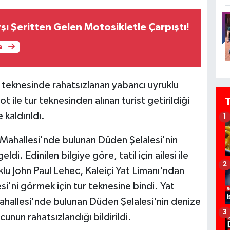
şı Şeritten Gelen Motosikletle Çarpıştı!
e
ur teknesinde rahatsızlanan yabancı uyruklu
ot ile tur teknesinden alınan turist getirildiği
kaldırıldı.
1
 Mahallesi'nde bulunan Düden Şelalesi'nin
 Edinilen bilgiye göre, tatil için ailesi ile
2
klu John Paul Lehec, Kaleiçi Yat Limanı'ndan
si'ni görmek için tur teknesine bindi. Yat
ahallesi'nde bulunan Düden Şelalesi'nin denize
3
nun rahatsızlandığı bildirildi.