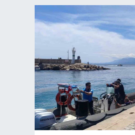
HABERDE İNSAN
İlginç
KÜLTÜR SANAT
MAGAZİN
Oyun
POLİTİKA
RESMİ İLANLAR
SAĞLIK
Spor