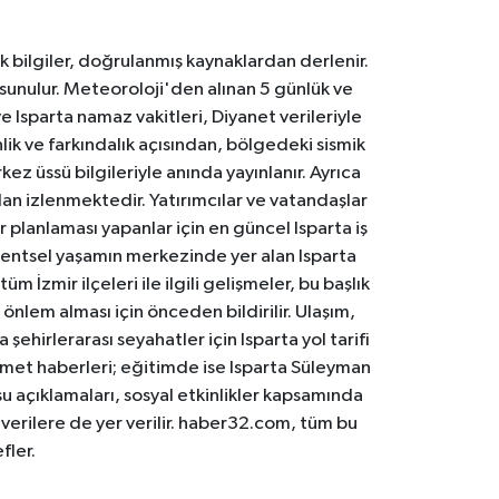
k bilgiler, doğrulanmış kaynaklardan derlenir.
 sunulur. Meteoroloji'den alınan 5 günlük ve
 Isparta namaz vakitleri, Diyanet verileriyle
lik ve farkındalık açısından, bölgedeki sismik
ez üssü bilgileriyle anında yayınlanır. Ayrıca
an izlenmektedir. Yatırımcılar ve vatandaşlar
er planlaması yapanlar için en güncel Isparta iş
. Kentsel yaşamın merkezinde yer alan Isparta
m İzmir ilçeleri ile ilgili gelişmeler, bu başlık
 önlem alması için önceden bildirilir. Ulaşım,
 şehirlerarası seyahatler için Isparta yol tarifi
 hizmet haberleri; eğitimde ise Isparta Süleyman
osu açıklamaları, sosyal etkinlikler kapsamında
n verilere de yer verilir. haber32.com, tüm bu
fler.