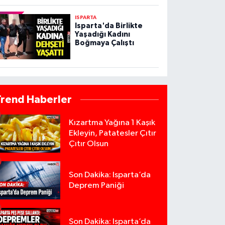
ISPARTA
Isparta'da Birlikte
Yaşadığı Kadını
Boğmaya Çalıştı
Trend Haberler
Kızartma Yağına 1 Kaşık
Ekleyin, Patatesler Çıtır
Çıtır Olsun
Son Dakika: Isparta’da
Deprem Paniği
Son Dakika: Isparta’da