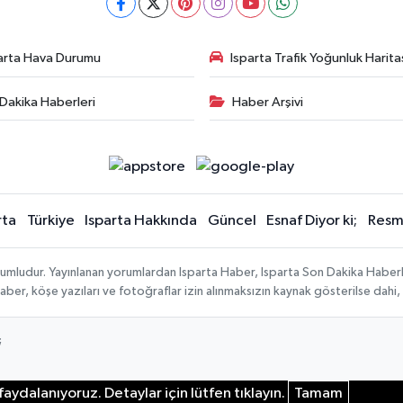
arta Hava Durumu
Isparta Trafik Yoğunluk Harita
Dakika Haberleri
Haber Arşivi
rta
Türkiye
Isparta Hakkında
Güncel
Esnaf Diyor ki;
Resmi
orumludur. Yayınlanan yorumlardan Isparta Haber, Isparta Son Dakika Haberl
n haber, köşe yazıları ve fotoğraflar izin alınmaksızın kaynak gösterilse da
;
aydalanıyoruz. Detaylar için lütfen tıklayın.
Tamam