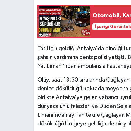
Tarihi Yapılarımız
Otomobil, Kar
İçeriği Görüntül
Teknoloji
Türkiye
Tatil için geldiği Antalya'da bindiği t
şahsın yardımına deniz polisi yetişti. B
Yerel
Yat Limanı'ndan ambulansla hastaneye 
İletişim
Olay, saat 13.30 sıralarında Çağlayan
denize döküldüğü noktada meydana geldi.
Künye
birlikte Antalya'ya gelen yabancı uyru
dünyaca ünlü falezleri ve Düden Şelale
Limanı'ndan ayrılan tekne Çağlayan M
döküldüğü bölgeye geldiğinde bir yolcu