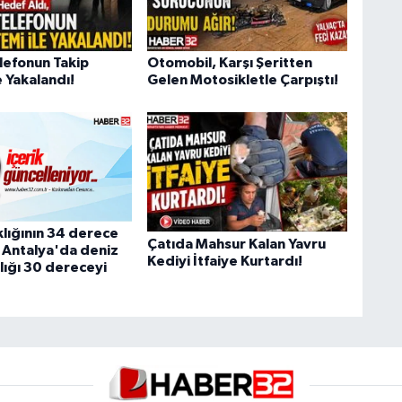
lefonun Takip
Otomobil, Karşı Şeritten
 Yakalandı!
Gelen Motosikletle Çarpıştı!
klığının 34 derece
Çatıda Mahsur Kalan Yavru
 Antalya'da deniz
Kediyi İtfaiye Kurtardı!
lığı 30 dereceyi