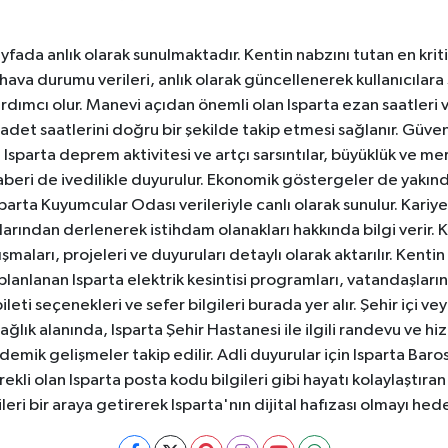
yfada anlık olarak sunulmaktadır. Kentin nabzını tutan en kriti
va durumu verileri, anlık olarak güncellenerek kullanıcılara
dımcı olur. Manevi açıdan önemli olan Isparta ezan saatleri ve
badet saatlerini doğru bir şekilde takip etmesi sağlanır. Güven
sparta deprem aktivitesi ve artçı sarsıntılar, büyüklük ve merk
aberi de ivedilikle duyurulur. Ekonomik göstergeler de yakınd
 Isparta Kuyumcular Odası verileriyle canlı olarak sunulur. Kariy
anlarından derlenerek istihdam olanakları hakkında bilgi verir
aları, projeleri ve duyuruları detaylı olarak aktarılır. Kentin tü
 planlanan Isparta elektrik kesintisi programları, vatandaşların
ti seçenekleri ve sefer bilgileri burada yer alır. Şehir içi veya
 Sağlık alanında, Isparta Şehir Hastanesi ile ilgili randevu ve
ademik gelişmeler takip edilir. Adli duyurular için Isparta Bar
ekli olan Isparta posta kodu bilgileri gibi hayatı kolaylaştıra
ileri bir araya getirerek Isparta'nın dijital hafızası olmayı hede