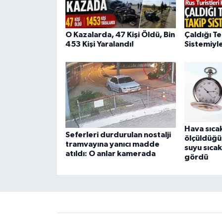
O Kazalarda, 47 Kişi Öldü, Bin
Çaldığı Te
453 Kişi Yaralandı!
Sistemiyle
Hava sıca
Seferleri durdurulan nostalji
ölçüldüğü
tramvayına yanıcı madde
suyu sıcak
atıldı: O anlar kamerada
gördü