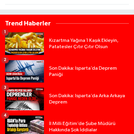
Trend Haberler
1
Kızartma Yağına 1 Kaşık Ekleyin,
Patatesler Çıtır Çıtır Olsun
2
Son Dakika: Isparta’da Deprem
Paniği
3
Son Dakika: Isparta’da Arka Arkaya
Deprem
4
İl Milli Eğitim’de Şube Müdürü
Hakkında Şok İddialar