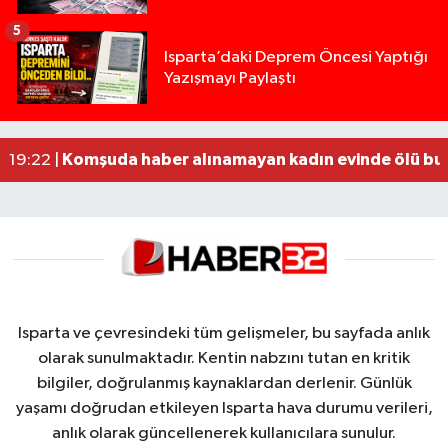
5
Yığılca'da kardeşler arasındaki silahlı kavgada 
13:00 |
Isparta’daki Deprem Öncesi Yaptığı
Yazışmayı Paylaştı
Tur teknesi çalışanlarının birbirine girdiği kavga
12:48 |
MOTOSİKLETLE ÇARPIŞAN OTOMOBİL GÜL HEYKE
02:26 |
Alzheimer Hastası Adamdan Saatlerdir Haber A
20:12 |
Komşuda haber alınamayan kadın evinde ölü bu
19:22 |
Isparta ve çevresindeki tüm gelişmeler, bu sayfada anlık
olarak sunulmaktadır. Kentin nabzını tutan en kritik
bilgiler, doğrulanmış kaynaklardan derlenir. Günlük
yaşamı doğrudan etkileyen Isparta hava durumu verileri,
anlık olarak güncellenerek kullanıcılara sunulur.