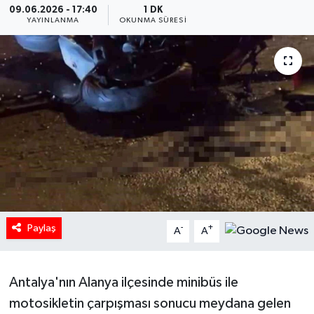
09.06.2026 - 17:40
1 DK
YAYINLANMA
OKUNMA SÜRESI
HABERDE İNSAN
İlginç
KÜLTÜR SANAT
MAGAZİN
Oyun
POLİTİKA
Paylaş
-
+
A
A
RESMİ İLANLAR
SAĞLIK
Antalya'nın Alanya ilçesinde minibüs ile
motosikletin çarpışması sonucu meydana gelen
Spor