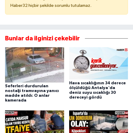
Haber32 hiçbir şekilde sorumlu tutulamaz.
Bunlar da ilginizi çekebilir
Hava sıcaklığının 34 derece
Seferleri durdurulan
ölçüldüğü Antalya'da
nostalji tramvayına yanıcı
deniz suyu sıcaklığı 30
madde atıldı: O anlar
dereceyi gördü
kamerada