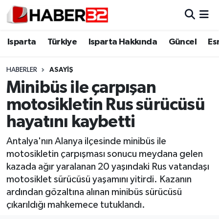
Isparta
Isparta Nöbetçi Eczaneler
Isparta
Türkiye
Isparta Hakkında
Güncel
Es
Isparta Hakkında
Isparta Hava Durumu
HABERLER
ASAYİŞ
Minibüs ile çarpışan
Esnaf Diyor ki;
Isparta Trafik Yoğunluk Haritası
motosikletin Rus sürücüsü
ASAYİŞ
Süper Lig Puan Durumu ve Fikstür
hayatını kaybetti
BİLİM VE TEKNOLOJİ
Tüm Manşetler
Antalya'nın Alanya ilçesinde minibüs ile
motosikletin çarpışması sonucu meydana gelen
EĞİTİM
Son Dakika Haberleri
kazada ağır yaralanan 20 yaşındaki Rus vatandaşı
motosiklet sürücüsü yaşamını yitirdi. Kazanın
GENEL
Haber Arşivi
ardından gözaltına alınan minibüs sürücüsü
çıkarıldığı mahkemece tutuklandı.
Güncel