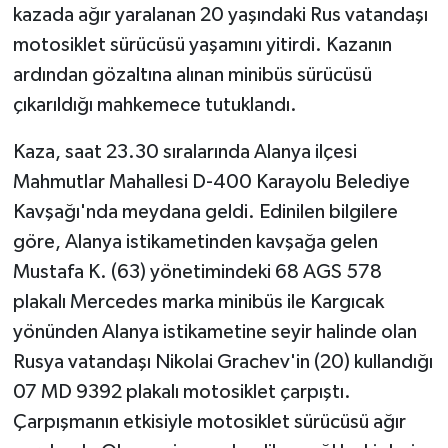
kazada ağır yaralanan 20 yaşındaki Rus vatandaşı
motosiklet sürücüsü yaşamını yitirdi. Kazanın
Tarihi Yapılarımız
ardından gözaltına alınan minibüs sürücüsü
Teknoloji
çıkarıldığı mahkemece tutuklandı.
Türkiye
Kaza, saat 23.30 sıralarında Alanya ilçesi
Mahmutlar Mahallesi D-400 Karayolu Belediye
Yerel
Kavşağı'nda meydana geldi. Edinilen bilgilere
göre, Alanya istikametinden kavşağa gelen
İletişim
Mustafa K. (63) yönetimindeki 68 AGS 578
plakalı Mercedes marka minibüs ile Kargıcak
Künye
yönünden Alanya istikametine seyir halinde olan
Rusya vatandaşı Nikolai Grachev'in (20) kullandığı
07 MD 9392 plakalı motosiklet çarpıştı.
Çarpışmanın etkisiyle motosiklet sürücüsü ağır