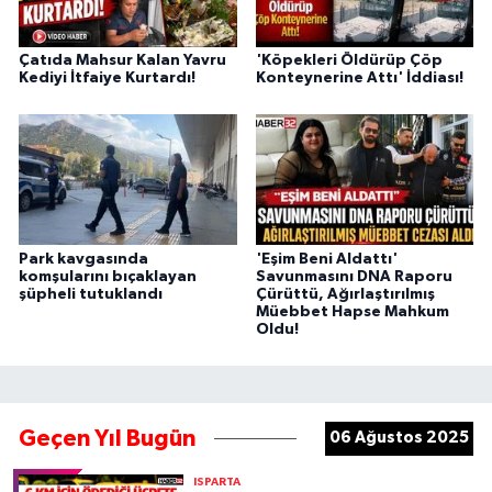
Çatıda Mahsur Kalan Yavru
'Köpekleri Öldürüp Çöp
Kediyi İtfaiye Kurtardı!
Konteynerine Attı' İddiası!
Park kavgasında
'Eşim Beni Aldattı'
komşularını bıçaklayan
Savunmasını DNA Raporu
şüpheli tutuklandı
Çürüttü, Ağırlaştırılmış
Müebbet Hapse Mahkum
Oldu!
Geçen Yıl Bugün
06 Ağustos 2025
ISPARTA