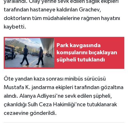
yaralandı. Olay yerine sevk edilen sağlık ekipleri
tarafından hastaneye kaldırılan Grachev,
doktorların tüm müdahalelerine rağmen hayatını
kaybetti.
Park kavgasında
komşularını bıçaklayan
şüpheli tutuklandı
Öte yandan kaza sonrası minibüs sürücüsü
Mustafa K. jandarma ekipleri tarafından gözaltına
alındı. Alanya Adliyesi'ne sevk edilen şüpheli,
çıkarıldığı Sulh Ceza Hakimliği'nce tutuklanarak
cezaevine gönderildi.