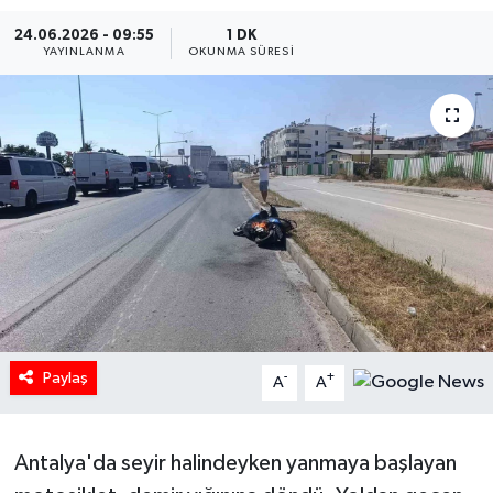
24.06.2026 - 09:55
1 DK
HABERDE İNSAN
YAYINLANMA
OKUNMA SÜRESI
İlginç
KÜLTÜR SANAT
MAGAZİN
Oyun
POLİTİKA
RESMİ İLANLAR
Paylaş
-
+
A
A
SAĞLIK
Antalya'da seyir halindeyken yanmaya başlayan
Spor