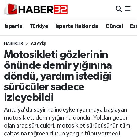
Isparta
Isparta Nöbetçi Eczaneler
Isparta
Türkiye
Isparta Hakkında
Güncel
Es
Isparta Hakkında
Isparta Hava Durumu
HABERLER
ASAYİŞ
Motosikleti gözlerinin
Esnaf Diyor ki;
Isparta Trafik Yoğunluk Haritası
önünde demir yığınına
ASAYİŞ
Süper Lig Puan Durumu ve Fikstür
döndü, yardım istediği
sürücüler sadece
BİLİM VE TEKNOLOJİ
Tüm Manşetler
izleyebildi
EĞİTİM
Son Dakika Haberleri
Antalya'da seyir halindeyken yanmaya başlayan
GENEL
Haber Arşivi
motosiklet, demir yığınına döndü. Yoldan geçen
olan araç sürücüleri, motosiklet sürücüsünün tüm
Güncel
çabasına rağmen durup yangın tüpü vermedi.