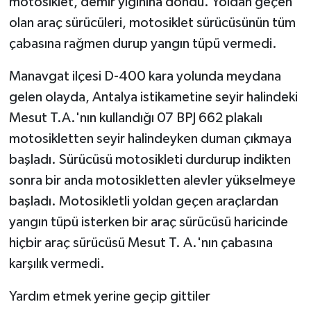
motosiklet, demir yığınına döndü. Yoldan geçen
olan araç sürücüleri, motosiklet sürücüsünün tüm
Tarihi Yapılarımız
çabasına rağmen durup yangın tüpü vermedi.
Teknoloji
Manavgat ilçesi D-400 kara yolunda meydana
gelen olayda, Antalya istikametine seyir halindeki
Türkiye
Mesut T.A.'nın kullandığı 07 BPJ 662 plakalı
motosikletten seyir halindeyken duman çıkmaya
Yerel
başladı. Sürücüsü motosikleti durdurup indikten
İletişim
sonra bir anda motosikletten alevler yükselmeye
başladı. Motosikletli yoldan geçen araçlardan
Künye
yangın tüpü isterken bir araç sürücüsü haricinde
hiçbir araç sürücüsü Mesut T. A.'nın çabasına
karşılık vermedi.
Yardım etmek yerine geçip gittiler