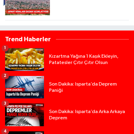
Trend Haberler
1
Kızartma Yağına 1 Kaşık Ekleyin,
Patatesler Çıtır Çıtır Olsun
2
Son Dakika: Isparta’da Deprem
Paniği
3
Son Dakika: Isparta’da Arka Arkaya
Deprem
4