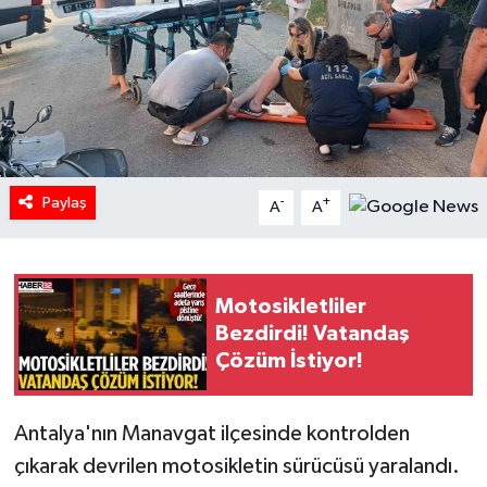
HABERDE İNSAN
İlginç
KÜLTÜR SANAT
Paylaş
MAGAZİN
-
+
A
A
Oyun
Motosikletliler
POLİTİKA
Bezdirdi! Vatandaş
Çözüm İstiyor!
RESMİ İLANLAR
SAĞLIK
Antalya'nın Manavgat ilçesinde kontrolden
çıkarak devrilen motosikletin sürücüsü yaralandı.
Spor