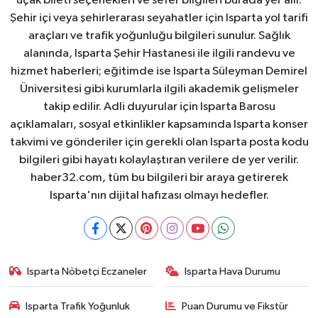
uçak bileti seçenekleri ve sefer bilgileri burada yer alır.
Şehir içi veya şehirlerarası seyahatler için Isparta yol tarifi
araçları ve trafik yoğunluğu bilgileri sunulur. Sağlık
alanında, Isparta Şehir Hastanesi ile ilgili randevu ve
hizmet haberleri; eğitimde ise Isparta Süleyman Demirel
Üniversitesi gibi kurumlarla ilgili akademik gelişmeler
takip edilir. Adli duyurular için Isparta Barosu
açıklamaları, sosyal etkinlikler kapsamında Isparta konser
takvimi ve gönderiler için gerekli olan Isparta posta kodu
bilgileri gibi hayatı kolaylaştıran verilere de yer verilir.
haber32.com, tüm bu bilgileri bir araya getirerek
Isparta'nın dijital hafızası olmayı hedefler.
Isparta Nöbetçi Eczaneler
Isparta Hava Durumu
Isparta Trafik Yoğunluk
Puan Durumu ve Fikstür