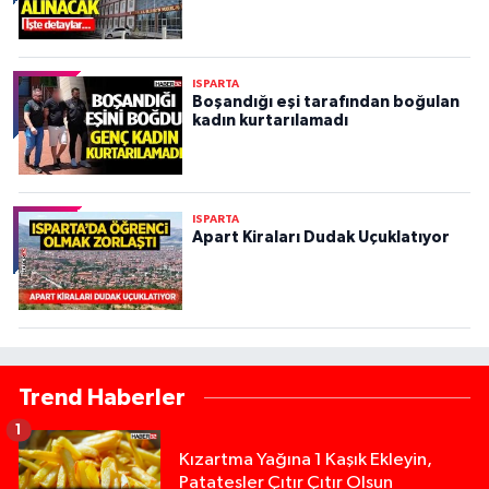
ISPARTA
Boşandığı eşi tarafından boğulan
kadın kurtarılamadı
ISPARTA
Apart Kiraları Dudak Uçuklatıyor
Trend Haberler
1
Kızartma Yağına 1 Kaşık Ekleyin,
Patatesler Çıtır Çıtır Olsun