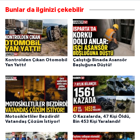
Bunlar da ilginizi çekebilir
Kontrolden Çıkan Otomobil
Çalıştığı Binada Asansör
Yan Yattı!
Başluğuna Düştü!
Motosikletliler Bezdirdi!
O Kazalarda, 47 Kişi Öldü,
Vatandaş Çözüm İstiyor!
Bin 453 Kişi Yaralandı!