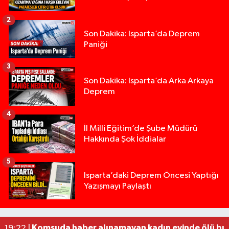
2
Son Dakika: Isparta’da Deprem
Paniği
3
Son Dakika: Isparta’da Arka Arkaya
Deprem
4
İl Milli Eğitim’de Şube Müdürü
Hakkında Şok İddialar
5
Yığılca'da kardeşler arasındaki silahlı kavgada 
13:00 |
Isparta’daki Deprem Öncesi Yaptığı
Yazışmayı Paylaştı
Tur teknesi çalışanlarının birbirine girdiği kavga
12:48 |
MOTOSİKLETLE ÇARPIŞAN OTOMOBİL GÜL HEYKE
02:26 |
Alzheimer Hastası Adamdan Saatlerdir Haber A
20:12 |
Komşuda haber alınamayan kadın evinde ölü bu
19:22 |