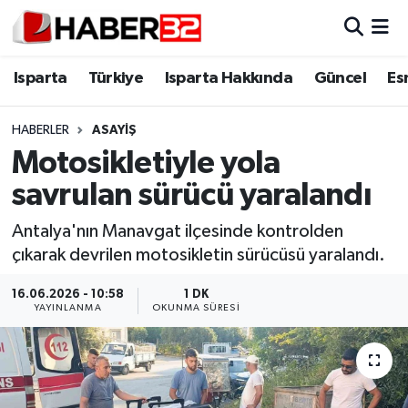
Isparta
Isparta Nöbetçi Eczaneler
Isparta
Türkiye
Isparta Hakkında
Güncel
Es
Isparta Hakkında
Isparta Hava Durumu
HABERLER
ASAYİŞ
Motosikletiyle yola
Esnaf Diyor ki;
Isparta Trafik Yoğunluk Haritası
savrulan sürücü yaralandı
ASAYİŞ
Süper Lig Puan Durumu ve Fikstür
Antalya'nın Manavgat ilçesinde kontrolden
çıkarak devrilen motosikletin sürücüsü yaralandı.
BİLİM VE TEKNOLOJİ
Tüm Manşetler
16.06.2026 - 10:58
1 DK
EĞİTİM
Son Dakika Haberleri
YAYINLANMA
OKUNMA SÜRESI
GENEL
Haber Arşivi
Güncel