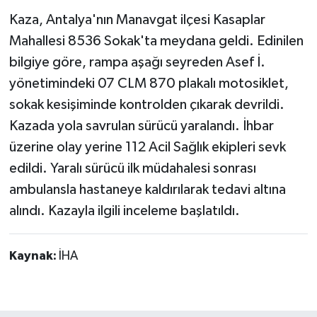
Kaza, Antalya'nın Manavgat ilçesi Kasaplar
Tarihi Yapılarımız
Mahallesi 8536 Sokak'ta meydana geldi. Edinilen
bilgiye göre, rampa aşağı seyreden Asef İ.
Teknoloji
yönetimindeki 07 CLM 870 plakalı motosiklet,
sokak kesişiminde kontrolden çıkarak devrildi.
Türkiye
Kazada yola savrulan sürücü yaralandı. İhbar
Yerel
üzerine olay yerine 112 Acil Sağlık ekipleri sevk
edildi. Yaralı sürücü ilk müdahalesi sonrası
İletişim
ambulansla hastaneye kaldırılarak tedavi altına
alındı. Kazayla ilgili inceleme başlatıldı.
Künye
Kaynak:
İHA