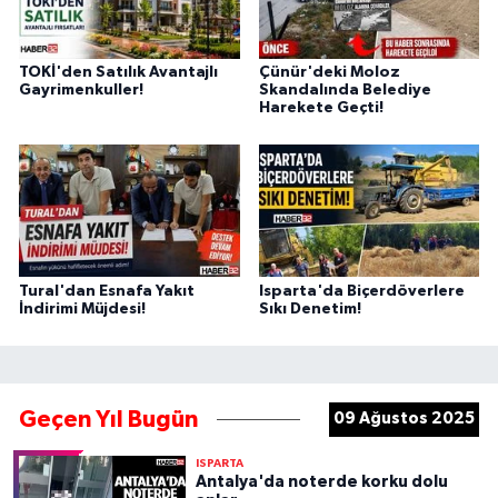
TOKİ'den Satılık Avantajlı
Çünür'deki Moloz
Gayrimenkuller!
Skandalında Belediye
Harekete Geçti!
Tural'dan Esnafa Yakıt
Isparta'da Biçerdöverlere
İndirimi Müjdesi!
Sıkı Denetim!
Geçen Yıl Bugün
09 Ağustos 2025
ISPARTA
Antalya'da noterde korku dolu