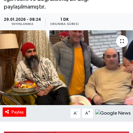
paylaşılmamıştır.
HABERDE İNSAN
29.01.2026 - 08:24
1 DK
YAYINLANMA
OKUNMA SÜRESI
İlginç
KÜLTÜR SANAT
MAGAZİN
Oyun
POLİTİKA
RESMİ İLANLAR
Paylaş
-
+
A
A
SAĞLIK
Spor