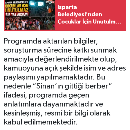
Isparta
Tarihi Yapılarımız
Belediyesi'nden
Çocuklar İçin Unutulmaz
Teknoloji
Yaz Akşamı
Programda aktarılan bilgiler,
Türkiye
soruşturma sürecine katkı sunmak
amacıyla değerlendirilmekte olup,
Yerel
kamuoyuna açık şekilde isim ve adres
İletişim
paylaşımı yapılmamaktadır. Bu
nedenle “Sinan’ın gittiği berber”
Künye
ifadesi, programda geçen
anlatımlara dayanmaktadır ve
kesinleşmiş, resmî bir bilgi olarak
kabul edilmemektedir.