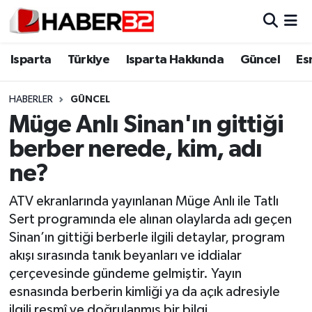
Isparta
Isparta Nöbetçi Eczaneler
Isparta
Türkiye
Isparta Hakkında
Güncel
Es
Isparta Hakkında
Isparta Hava Durumu
HABERLER
GÜNCEL
Müge Anlı Sinan'ın gittiği
Esnaf Diyor ki;
Isparta Trafik Yoğunluk Haritası
berber nerede, kim, adı
ASAYİŞ
Süper Lig Puan Durumu ve Fikstür
ne?
BİLİM VE TEKNOLOJİ
Tüm Manşetler
ATV ekranlarında yayınlanan Müge Anlı ile Tatlı
Sert programında ele alınan olaylarda adı geçen
EĞİTİM
Son Dakika Haberleri
Sinan’ın gittiği berberle ilgili detaylar, program
akışı sırasında tanık beyanları ve iddialar
GENEL
Haber Arşivi
çerçevesinde gündeme gelmiştir. Yayın
esnasında berberin kimliği ya da açık adresiyle
Güncel
ilgili resmî ve doğrulanmış bir bilgi