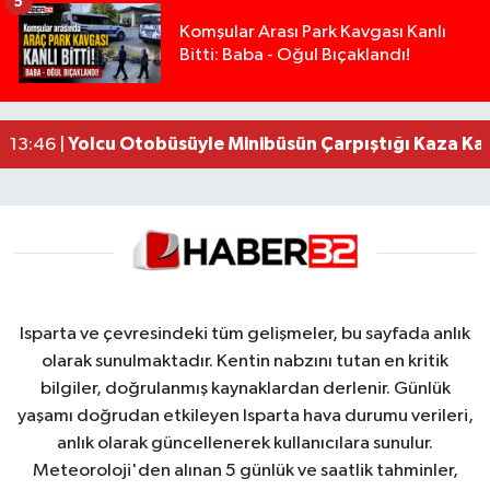
5
Isparta’da Silah Operasyonu: 165 Tabanca Ele Ge
19:36 |
Komşular Arası Park Kavgası Kanlı
Bitti: Baba - Oğul Bıçaklandı!
Anız Yangını Kazaya Neden Oldu: 13 Araç Birbirin
17:18 |
Alevlere Teslim Olan Gecekondu Kullanılamaz H
17:08 |
Alevlere teslim olan gecekondu kullanılamaz hal
13:48 |
Yolcu Otobüsüyle Minibüsün Çarpıştığı Kaza K
13:46 |
Isparta ve çevresindeki tüm gelişmeler, bu sayfada anlık
olarak sunulmaktadır. Kentin nabzını tutan en kritik
bilgiler, doğrulanmış kaynaklardan derlenir. Günlük
yaşamı doğrudan etkileyen Isparta hava durumu verileri,
anlık olarak güncellenerek kullanıcılara sunulur.
Meteoroloji'den alınan 5 günlük ve saatlik tahminler,